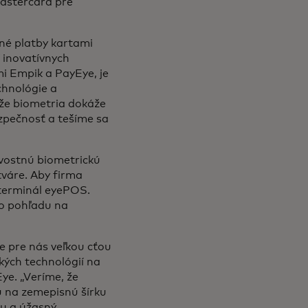
Mastercard pre
tné platby kartami
í inovatívnych
mi Empik a PayEye, je
chnológie a
 že biometria dokáže
bezpečnosť a tešíme sa
ovostnú biometrickú
tváre. Aby firma
 terminál eyePOS.
ho pohľadu na
 pre nás veľkou cťou
ckých technológií na
Eye.
„Veríme, že
u na zemepisnú šírku
tu a úžasný