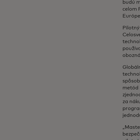
budú m
celom 
Európe
Pilotný
Celosve
technol
používa
obozná
Globál
techno
spôsoby
metód o
zjednod
za náku
progra
jednod
„Maste
bezpeč