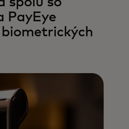
 spolu so
a PayEye
 biometrických