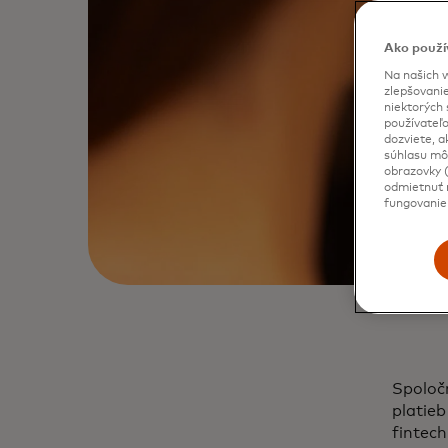
Ako použí
Na našich w
zlepšovanie
niektorých 
používateľo
dozviete, a
súhlasu môž
obrazovky (
odmietnuť n
fungovanie
Spoloč
platieb
fintec