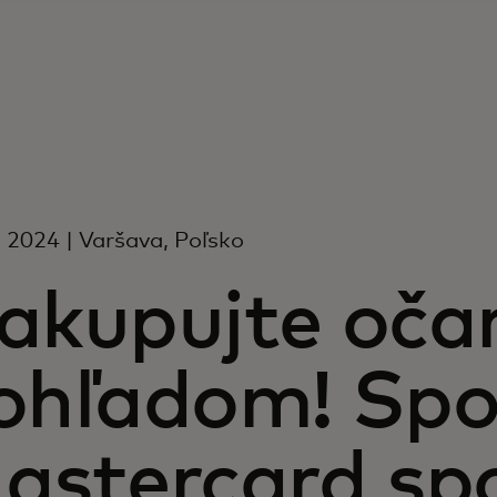
a 2024 | Varšava, Poľsko
akupujte očam
ohľadom! Spo
astercard spo