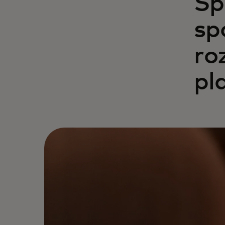
Sp
sp
ro
pl