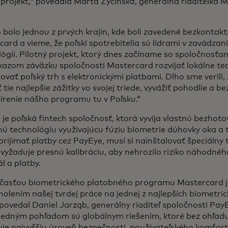
 projekt,“ povedala Marta Życińska, generálna riaditeľka 
 bolo jednou z prvých krajín, kde boli zavedené bezkontak
ard a vieme, že poľskí spotrebitelia sú lídrami v zavádzan
ógií. Pilotný projekt, ktorý dnes začíname so spoločnosťa
kazom záväzku spoločnosti Mastercard rozvíjať lokálne te
vať poľský trh s elektronickými platbami. Dlho sme verili,
ť tie najlepšie zážitky vo svojej triede, vyvážiť pohodlie a 
írenie nášho programu tu v Poľsku.“
je poľská fintech spoločnosť, ktorá vyvíja vlastnú bezhot
ú technológiu využívajúcu fúziu biometrie dúhovky oka a 
rijímať platby cez PayEye, musí si nainštalovať špeciálny
vyžaduje presnú kalibráciu, aby nehrozilo riziko náhodné
l a platby.
účasťou biometrického platobného programu Mastercard je
holením našej tvrdej práce na jednej z najlepších biometri
 povedal Daniel Jarząb, generálny riaditeľ spoločnosti Pay
 jedným pohľadom sú globálnym riešením, ktoré bez ohľad
uje najvyššiu úroveň bezpečnosti, používateľského komfor