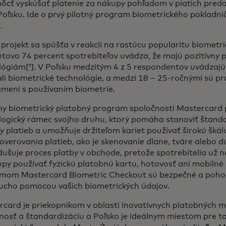
ôcť vyskúšať platenie za nákupy pohľadom v piatich pred
Poľsku. Ide o prvý pilotný program biometrického pokladn
.
 projekt sa spúšťa v reakcii na rastúcu popularitu biometri
tovo 74 percent spotrebiteľov uvádza, že majú pozitívny 
ógiám[¹]. V Poľsku medzitým 4 z 5 respondentov uvádzajú,
li biometrické technológie, a medzi 18 – 25-ročnými sú pra
mení s používaním biometrie.
ny biometrický platobný program spoločnosti Mastercard 
logický rámec svojho druhu, ktorý pomáha stanoviť štand
 platieb a umožňuje držiteľom kariet používať širokú škál
verovania platieb, ako je skenovanie dlane, tváre alebo d
ušuje proces platby v obchode, pretože spotrebitelia už 
py používať fyzickú platobnú kartu, hotovosť ani mobilné 
mom Mastercard Biometric Checkout sú bezpečné a pohod
ucho pomocou vašich biometrických údajov.
rcard je priekopníkom v oblasti inovatívnych platobných 
nosť a štandardizáciu a Poľsko je ideálnym miestom pre t