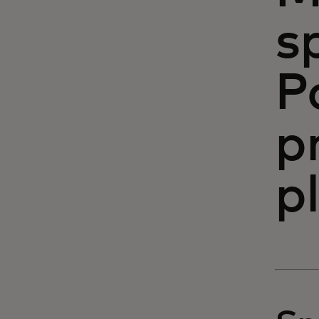
s
P
p
p