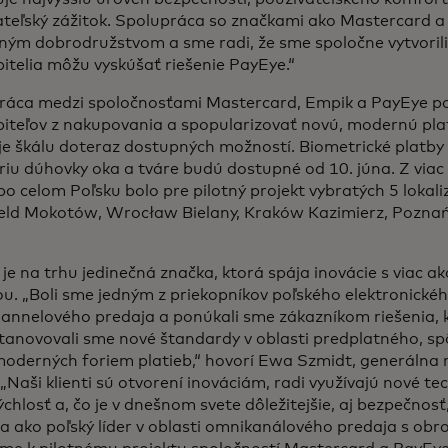
ateľský zážitok. Spolupráca so značkami ako Mastercard a
ným dobrodružstvom a sme radi, že sme spoločne vytvorili
itelia môžu vyskúšať riešenie PayEye.“
ráca medzi spoločnosťami Mastercard, Empik a PayEye po
biteľov z nakupovania a spopularizovať novú, modernú pl
je škálu doteraz dostupných možností. Biometrické platby
iu dúhovky oka a tváre budú dostupné od 10. júna. Z viac
o celom Poľsku bolo pre pilotný projekt vybratých 5 lokaliz
eld Mokotów, Wrocław Bielany, Kraków Kazimierz, Poznań
je na trhu jedinečná značka, ktorá spája inovácie s viac a
ou. „Boli sme jedným z priekopníkov poľského elektronick
annelového predaja a ponúkali sme zákazníkom riešenia, k
stanovovali sme nové štandardy v oblasti predplatného, s
oderných foriem platieb,“ hovorí Ewa Szmidt, generálna r
„Naši klienti sú otvorení inováciám, radi využívajú nové te
ýchlosť a, čo je v dnešnom svete dôležitejšie, aj bezpečnosť
sa ako poľský líder v oblasti omnikanálového predaja s o