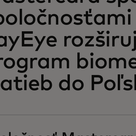
poločnosťami
ayEye rozširuj
rogram biome
latieb do Poľs