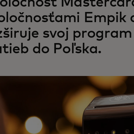
oločnosť Mastercard
oločnosťami Empik 
zširuje svoj program
atieb do Poľska.