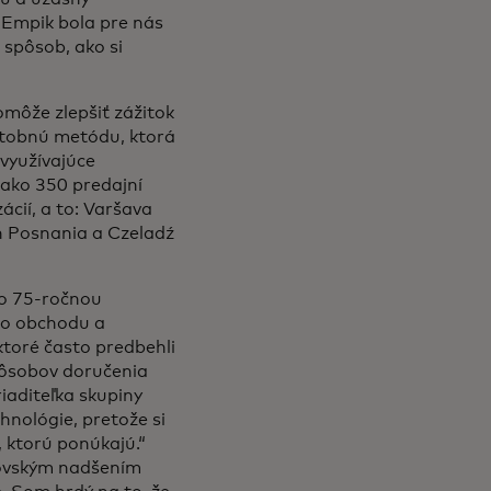
 Empik bola pre nás
 spôsob, ako si
môže zlepšiť zážitok
atobnú metódu, ktorá
 využívajúce
 ako 350 predajní
ácií, a to: Varšava
 Posnania a Czeladź
ko 75-ročnou
ého obchodu a
toré často predbehli
pôsobov doručenia
iaditeľka skupiny
chnológie, pretože si
, ktorú ponúkajú.“
brovským nadšením