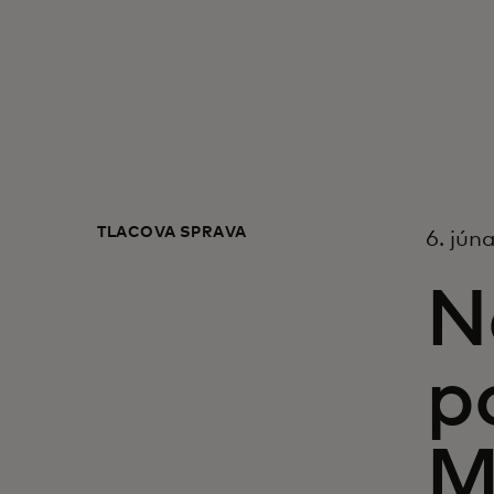
TLAČOVÁ SPRÁVA
6. jún
N
p
M