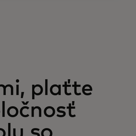
i, plaťte
ločnosť
lu so