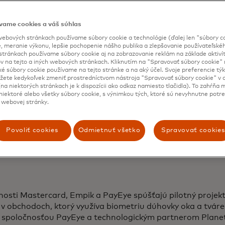
vame cookies a váš súhlas
ebových stránkach používame súbory cookie a technológie (ďalej len "súbory co
, meranie výkonu, lepšie pochopenie nášho publika a zlepšovanie používateľskéh
stránkach používame súbory cookie aj na zobrazovanie reklám na základe aktiví
v na tejto a iných webových stránkach. Kliknutím na "Spravovať súbory cookie" n
ké súbory cookie používame na tejto stránke a na aký účel. Svoje preferencie tý
ete kedykoľvek zmeniť prostredníctvom nástroja "Spravovať súbory cookie" v d
na niektorých stránkach je k dispozícii ako odkaz namiesto tlačidla). To zahŕňa
iektoré alebo všetky súbory cookie, s výnimkou tých, ktoré sú nevyhnutne potr
 webovej stránky.
Povoliť cookies
Odmietnuť všetko
Spravovať cookies
nosti Mastercard, Empik a PayEye spúšťajú pilotný projek
 v obchodoch, ktorý využíva biometriu dúhovky oka a tváre
h spoločnosťou PayEye a technologickým partnerom Planet 