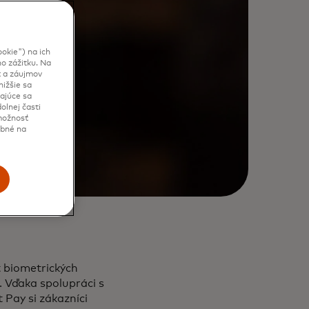
okie") na ich
o zážitku. Na
t a záujmov
ižšie sa
kajúce sa
olnej časti
 možnosť
ebné na
t biometrických
. Vďaka spolupráci s
Pay si zákazníci