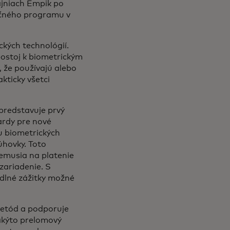
ajniach Empik po
ičného programu v
ckých technológií.
postoj k biometrickým
 že používajú alebo
kticky všetci
predstavuje prvý
ardy pre nové
u biometrických
úhovky. Toto
nemusia na platenie
zariadenie. S
lné zážitky možné
metód a podporuje
akýto prelomový