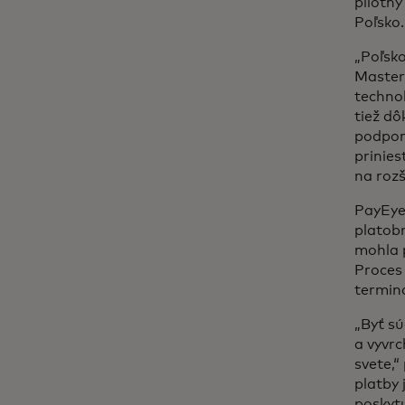
pilotný
Poľsko.
„Poľsko
Masterc
technol
tiež dô
podporo
prinies
na rozš
PayEye 
platobn
mohla p
Proces 
terminá
„Byť s
a vyvrc
svete,“
platby
poskyt