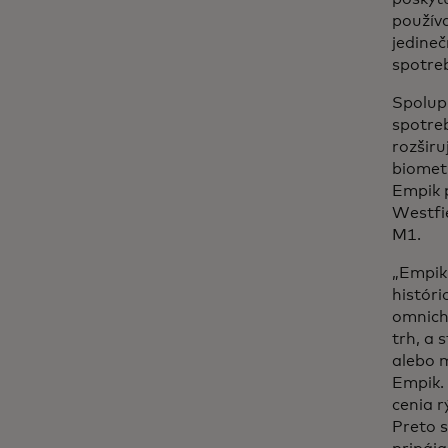
použív
jedineč
spotreb
Spolup
spotre
rozširu
biometr
Empik p
Westfi
M1.
„Empik 
históri
omnich
trh, a 
alebo m
Empik. 
cenia r
Preto 