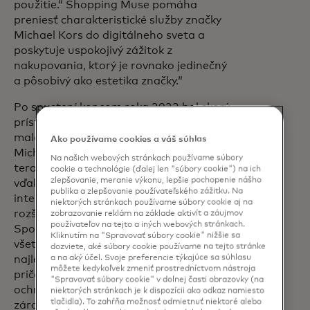
použitie.“ Shopping Muse pomáha
preniesť charakteristické služby značky
Michael Kors do digitálneho sveta a
poskytuje uspokojivý zážitok z
nakupovania, ktorý je rovnako jedinečný
a pôsobivý ako estetika značky.“
Po spustení koncom roka 2023 bol skorý
prístup k Shopping Muse rozšírený pre
maloobchodníkov s módou vrátane
Ako používame cookies a váš súhlas
Michael Kors. Aplikácia Shopping Muse je
Na našich webových stránkach používame súbory
teraz dostupná aj pre predajcov nábytku,
cookie a technológie (ďalej len "súbory cookie") na ich
zlepšovanie, meranie výkonu, lepšie pochopenie nášho
vďaka čomu bude nakupovanie čoskoro
publika a zlepšovanie používateľského zážitku. Na
inteligentnejšie a bezproblémovejšie pre
niektorých stránkach používame súbory cookie aj na
rozširujúci sa okruh zákazníkov.
zobrazovanie reklám na základe aktivít a záujmov
používateľov na tejto a iných webových stránkach.
Spoločnosť Mastercard začleňuje do
Kliknutím na "Spravovať súbory cookie" nižšie sa
všetkých svojich produktov a služieb
dozviete, aké súbory cookie používame na tejto stránke
a na aký účel. Svoje preferencie týkajúce sa súhlasu
najlepšie záruky ochrany súkromia,
môžete kedykoľvek zmeniť prostredníctvom nástroja
pričom sa riadi robustným rámcom
"Spravovať súbory cookie" v dolnej časti obrazovky (na
ochrany súkromia už v štádiu návrhu a
niektorých stránkach je k dispozícii ako odkaz namiesto
tlačidla). To zahŕňa možnosť odmietnuť niektoré alebo
zároveň uplatňuje efektívne a