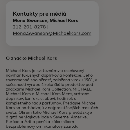
Kontakty pre médiá
Mona Swanson, Michael Kors
212-201-8278 |
Mona.Swanson@MichaelKors.com
O značke Michael Kors
Michael Kors je svetoznámy a oceňovaný
návrhár luxusných doplnkov a konfekcie. Jeho
rovnomenná spoločnosť, založená v roku 1981, v
súčasnosti vyrába širokú škálu produktov pod
značkami Michael Kors Collection, MICHAEL
Michael Kors a Michael Kors Mens, vrátane
doplnkov, konfekcie, obuvi, hodiniek a
kompletného radu parfumov. Predajne Michael
Kors sa nachádzajú v najprestížnejších mestách
sveta. Okrem toho Michael Kors prevádzkuje
digitálne vlajkové lode v Severnej Amerike,
Európe a Ázii a ponúka zákazníkom
bezproblémový omnikanálový zážitok.