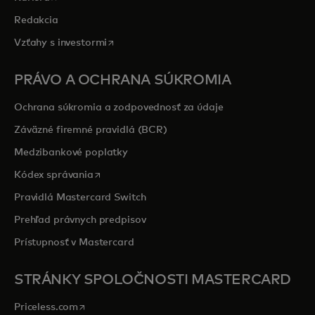
Redakcia
opens in a new tab
Vzťahy s investormi
PRÁVO A OCHRANA SÚKROMIA
Ochrana súkromia a zodpovednosť za údaje
Záväzné firemné pravidlá (BCR)
Medzibankové poplatky
opens in a new tab
Kódex správania
Pravidlá Mastercard Switch
Prehľad právnych predpisov
Prístupnosť v Mastercard
STRÁNKY SPOLOČNOSTI MASTERCARD
opens in a new tab
Priceless.com