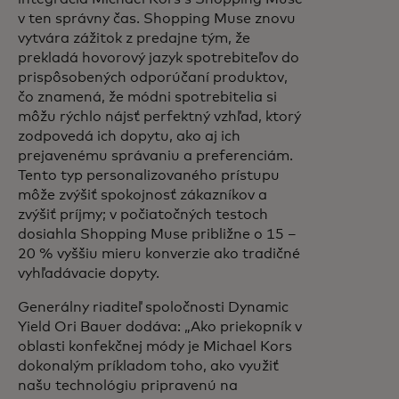
v ten správny čas. Shopping Muse znovu
vytvára zážitok z predajne tým, že
prekladá hovorový jazyk spotrebiteľov do
prispôsobených odporúčaní produktov,
čo znamená, že módni spotrebitelia si
môžu rýchlo nájsť perfektný vzhľad, ktorý
zodpovedá ich dopytu, ako aj ich
prejavenému správaniu a preferenciám.
Tento typ personalizovaného prístupu
môže zvýšiť spokojnosť zákazníkov a
zvýšiť príjmy; v počiatočných testoch
dosiahla Shopping Muse približne o 15 –
20 % vyššiu mieru konverzie ako tradičné
vyhľadávacie dopyty.
Generálny riaditeľ spoločnosti Dynamic
Yield Ori Bauer dodáva: „Ako priekopník v
oblasti konfekčnej módy je Michael Kors
dokonalým príkladom toho, ako využiť
našu technológiu pripravenú na