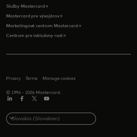
opens in a new tab
Služby Mastercard
opens in a new tab
Mastercard pre vývojárov
opens in a new tab
Marketingové centrum Mastercard
opens in a new tab
Centrum pre inkluzívny rast
Privacy
Terms
Manage cookies
© 1994 ‑ 2026 Mastercard.
Linkedin
Facebook
Twitter/X
Youtube
Select
a
country