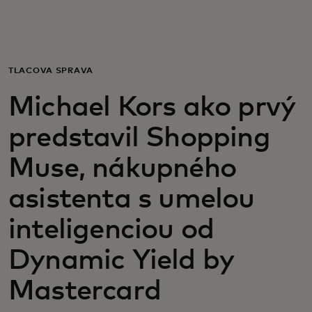
Pre vás
Pre firmy
TLAČOVÁ SPRÁVA
Michael Kors ako prvý
Pre svet
predstavil Shopping
Pre inovátorov
Muse, nákupného
asistenta s umelou
Novinky a trendy
inteligenciou od
Dynamic Yield by
Mastercard