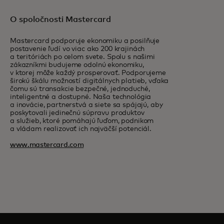
O spoločnosti Mastercard
Mastercard podporuje ekonomiku a posilňuje
postavenie ľudí vo viac ako 200 krajinách
a teritóriách po celom svete. Spolu s našimi
zákazníkmi budujeme odolnú ekonomiku,
v ktorej môže každý prosperovať. Podporujeme
širokú škálu možností digitálnych platieb, vďaka
čomu sú transakcie bezpečné, jednoduché,
inteligentné a dostupné. Naša technológia
a inovácie, partnerstvá a siete sa spájajú, aby
poskytovali jedinečnú súpravu produktov
a služieb, ktoré pomáhajú ľuďom, podnikom
a vládam realizovať ich najväčší potenciál.
www.mastercard.com