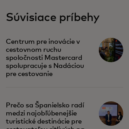
Súvisiace príbehy
opens in a new tab
Centrum pre inovácie v
cestovnom ruchu
spoločnosti Mastercard
spolupracuje s Nadáciou
pre cestovanie
opens in a new tab
Prečo sa Španielsko radí
medzi najobľúbenejšie
turistické destinácie pre