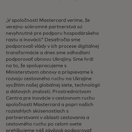
„V spoločnosti Mastercard veríme, že
verejno-súkromné partnerstvá sú
nevyhnutné pre podporu hospodárskeho
rastu a inovácií.“ Desaťročia sme
podporovali vlády v ich procese digitálnej
transformácie a dnes sme odhodlaní
podporovať obnovu Ukrajiny. Sme hrdí
na to, že spolupracujeme s
Ministerstvom obnovy a prispievame k
rozvoju cestovného ruchu na Ukrajine
využitím našej globálnej siete, technológií
a dátových znalostí. Prostredníctvom
Centra pre inovácie v cestovnom ruchu
spoločnosti Mastercard a popri našich
rozsiahlych skúsenostiach s
partnerstvami v oblasti cestovania a
cestovného ruchu po celom svete
prehlbujeme náš záväzok podporovať