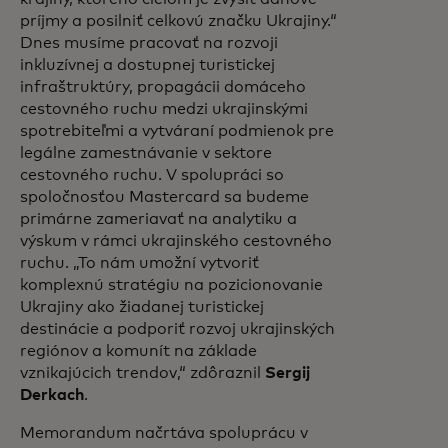
príjmy a posilniť celkovú značku Ukrajiny.“
Dnes musíme pracovať na rozvoji
inkluzívnej a dostupnej turistickej
infraštruktúry, propagácii domáceho
cestovného ruchu medzi ukrajinskými
spotrebiteľmi a vytváraní podmienok pre
legálne zamestnávanie v sektore
cestovného ruchu. V spolupráci so
spoločnosťou Mastercard sa budeme
primárne zameriavať na analytiku a
výskum v rámci ukrajinského cestovného
ruchu. „To nám umožní vytvoriť
komplexnú stratégiu na pozicionovanie
Ukrajiny ako žiadanej turistickej
destinácie a podporiť rozvoj ukrajinských
regiónov a komunít na základe
vznikajúcich trendov,“ zdôraznil
Sergij
Derkach
.
Memorandum načrtáva spoluprácu v