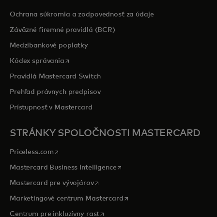
Ochrana súkromia a zodpovednosť za údaje
Záväzné firemné pravidlá (BCR)
Medzibankové poplatky
opens in a new tab
Kódex správania
Pravidlá Mastercard Switch
Prehľad právnych predpisov
Prístupnosť v Mastercard
STRÁNKY SPOLOČNOSTI MASTERCARD
opens in a new tab
Priceless.com
opens in a new tab
Mastercard Business Intelligence
opens in a new tab
Mastercard pre vývojárov
opens in a new tab
Marketingové centrum Mastercard
opens in a new tab
Centrum pre inkluzívny rast