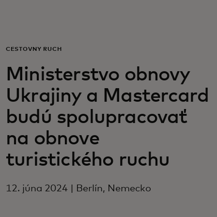
Pre vás
Pre firmy
CESTOVNÝ RUCH
Ministerstvo obnovy
Pre svet
Ukrajiny a Mastercard
Pre inovátorov
budú spolupracovať
na obnove
Novinky a trendy
turistického ruchu
12. júna 2024 | Berlín, Nemecko