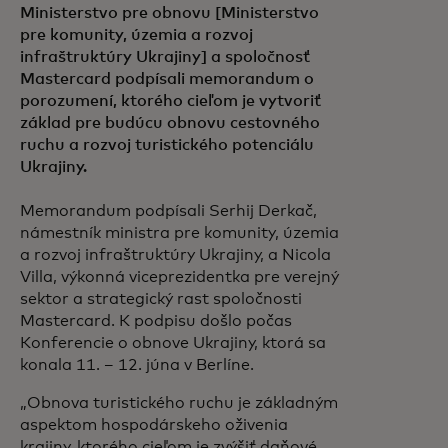
Ministerstvo pre obnovu [Ministerstvo
pre komunity, územia a rozvoj
infraštruktúry Ukrajiny] a spoločnosť
Mastercard podpísali memorandum o
porozumení, ktorého cieľom je vytvoriť
základ pre budúcu obnovu cestovného
ruchu a rozvoj turistického potenciálu
Ukrajiny.
Memorandum podpísali Serhij Derkač,
námestník ministra pre komunity, územia
a rozvoj infraštruktúry Ukrajiny, a Nicola
Villa, výkonná viceprezidentka pre verejný
sektor a strategický rast spoločnosti
Mastercard. K podpisu došlo počas
Konferencie o obnove Ukrajiny, ktorá sa
konala 11. – 12. júna v Berlíne.
„Obnova turistického ruchu je základným
aspektom hospodárskeho oživenia
krajiny, ktorého cieľom je zvýšiť daňové