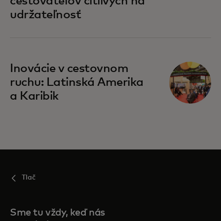
cestovateľov citlivých na
udržateľnosť
opens in a new tab
Inovácie v cestovnom
ruchu: Latinská Amerika
a Karibik
Tlač
Sme tu vždy, keď nás