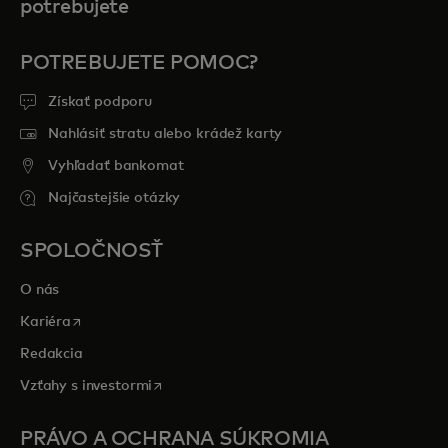
potrebujete
POTREBUJETE POMOC?
Získať podporu
Nahlásiť stratu alebo krádež karty
Vyhľadať bankomat
Najčastejšie otázky
SPOLOČNOSŤ
O nás
opens in a new tab
Kariéra
Redakcia
opens in a new tab
Vzťahy s investormi
PRÁVO A OCHRANA SÚKROMIA