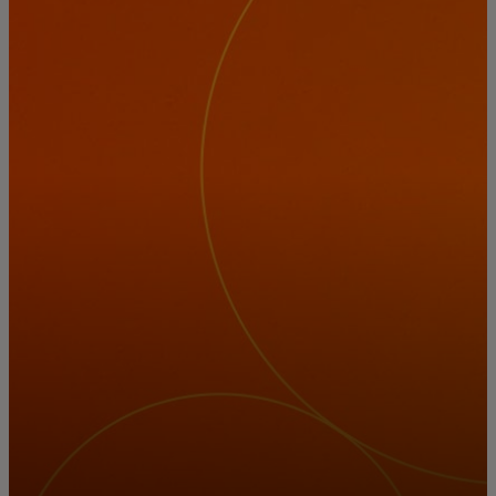
Zate
Za podjetja
Za svet
Za inovatorje
Novice in trendi