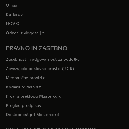
O nas
opens in a new tab
Kariera
NOVICE
opens in a new tab
Odnosi z vlagatelji
PRAVNO IN ZASEBNO
Zasebnost in odgovornost za podatke
Zavezujoča poslovna pravila (BCR)
Medbančne provizije
opens in a new tab
Kodeks ravnanja
Pravila preklopa Mastercard
Pregled predpisov
Dostopnost pri Mastercard