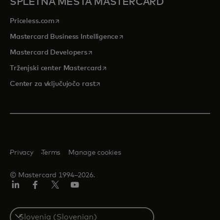
SPLETNA MESTA MASTERCARD
opens in a new tab
Priceless.com
opens in a new tab
Mastercard Business Intelligence
opens in a new tab
Mastercard Developers
opens in a new tab
Trženjski center Mastercard
opens in a new tab
Center za vključujočo rast
Privacy
Terms
Manage cookies
© Mastercard 1994–2026.
Linkedin
Facebook
Twitter/X
YouTuba
Select
a