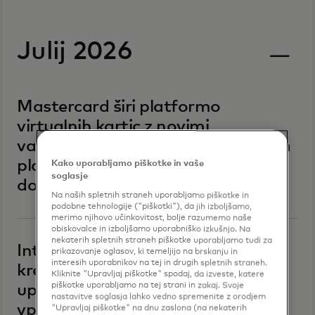
Julij 2026
Mastercard širi platformo
virtualnih kartic z novimi
varnostnimi kontrolami, vgrajenim
plačilnim omrežjem in enotnim
Kako uporabljamo piškotke in vaše
soglasje
dostopom do API-ja
Na naših spletnih straneh uporabljamo piškotke in
podobne tehnologije ("piškotki"), da jih izboljšamo,
merimo njihovo učinkovitost, bolje razumemo naše
obiskovalce in izboljšamo uporabniško izkušnjo. Na
nekaterih spletnih straneh piškotke uporabljamo tudi za
Intuit predstavlja poslovno
prikazovanje oglasov, ki temeljijo na brskanju in
interesih uporabnikov na tej in drugih spletnih straneh.
kreditno kartico, ki združuje
Kliknite "Upravljaj piškotke" spodaj, da izveste, katere
piškotke uporabljamo na tej strani in zakaj. Svoje
upravljanje stroškov, nagrade in
nastavitve soglasja lahko vedno spremenite z orodjem
vpoglede v QuickBooks.
"Upravljaj piškotke" na dnu zaslona (na nekaterih