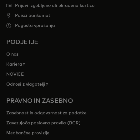
Prijavi izgubljeno ali ukradeno kartico
Poišči bankomat
Pogosta vprašanja
PODJETJE
O nas
opens in a new tab
Kariera
NOVICE
opens in a new tab
Odnosi z vlagatelji
PRAVNO IN ZASEBNO
Zasebnost in odgovornost za podatke
Zavezujoča poslovna pravila (BCR)
Medbančne provizije