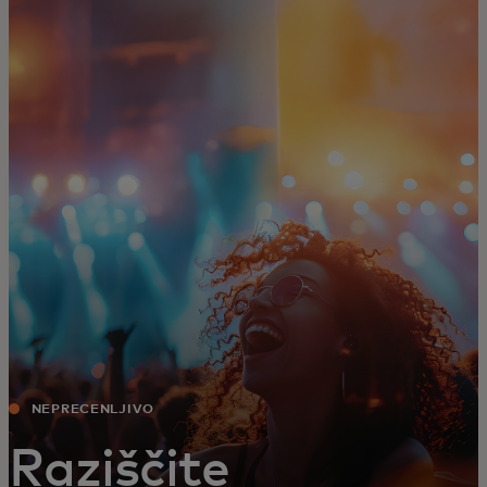
Zate
Za podjetja
Za svet
Za inovatorje
Novice in trendi
NEPRECENLJIVO
Raziščite