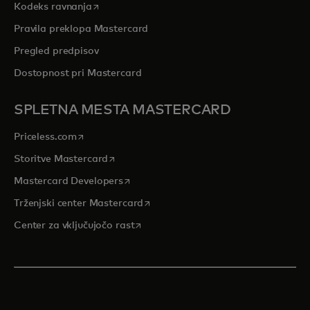
opens in a new tab
Kodeks ravnanja
Pravila preklopa Mastercard
Pregled predpisov
Dostopnost pri Mastercard
SPLETNA MESTA MASTERCARD
opens in a new tab
Priceless.com
opens in a new tab
Storitve Mastercard
opens in a new tab
Mastercard Developers
opens in a new tab
Trženjski center Mastercard
opens in a new tab
Center za vključujočo rast