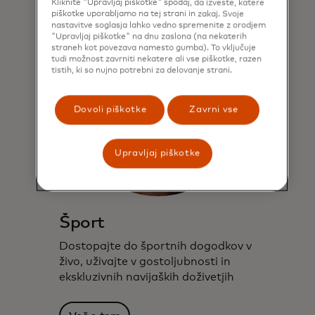
Kliknite "Upravljaj piškotke" spodaj, da izveste, katere
piškotke uporabljamo na tej strani in zakaj. Svoje
nastavitve soglasja lahko vedno spremenite z orodjem
"Upravljaj piškotke" na dnu zaslona (na nekaterih
straneh kot povezava namesto gumba). To vključuje
tudi možnost zavrniti nekatere ali vse piškotke, razen
tistih, ki so nujno potrebni za delovanje strani.
Dovoli piškotke
Zavrni vse
Upravljaj piškotke
Šport
Dostopajte do športnih dogodkov v
živo, uživajte v gostoljubnosti in
ekskluzivnih navijaških doživetjih