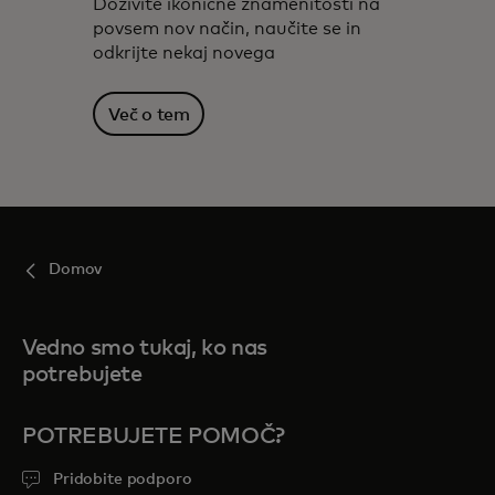
Doživite ikonične znamenitosti na
povsem nov način, naučite se in
odkrijte nekaj novega
Več o tem
Domov
Vedno smo tukaj, ko nas
potrebujete
POTREBUJETE POMOČ?
Pridobite podporo