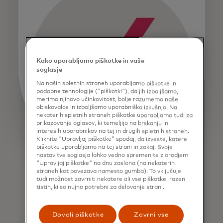
Kako uporabljamo piškotke in vaše
soglasje
Na naših spletnih straneh uporabljamo piškotke in
podobne tehnologije ("piškotki"), da jih izboljšamo,
merimo njihovo učinkovitost, bolje razumemo naše
obiskovalce in izboljšamo uporabniško izkušnjo. Na
nekaterih spletnih straneh piškotke uporabljamo tudi za
prikazovanje oglasov, ki temeljijo na brskanju in
interesih uporabnikov na tej in drugih spletnih straneh.
Kliknite "Upravljaj piškotke" spodaj, da izveste, katere
piškotke uporabljamo na tej strani in zakaj. Svoje
nastavitve soglasja lahko vedno spremenite z orodjem
"Upravljaj piškotke" na dnu zaslona (na nekaterih
straneh kot povezava namesto gumba). To vključuje
tudi možnost zavrniti nekatere ali vse piškotke, razen
tistih, ki so nujno potrebni za delovanje strani.
Dovoli piškotke
Zavrni vse