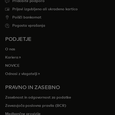
Pridobite podporo
Prijavi izgubljeno ali ukradeno kartico
Poišči bankomat
Pogosta vprašanja
PODJETJE
O nas
opens in a new tab
Kariera
NOVICE
opens in a new tab
Odnosi z vlagatelji
PRAVNO IN ZASEBNO
Zasebnost in odgovornost za podatke
Zavezujoča poslovna pravila (BCR)
Medbančne provizije