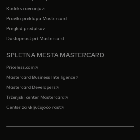
opens in a new tab
Kodeks ravnanja
Pravila preklopa Mastercard
Pregled predpisov
Dostopnost pri Mastercard
SPLETNA MESTA MASTERCARD
opens in a new tab
Priceless.com
opens in a new tab
Mastercard Business Intelligence
opens in a new tab
Mastercard Developers
opens in a new tab
Trženjski center Mastercard
opens in a new tab
Center za vključujočo rast