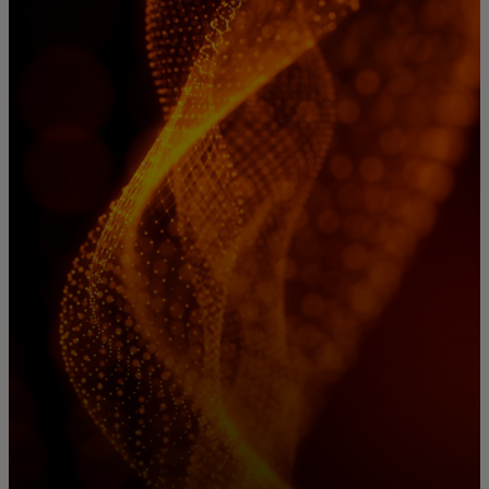
Zate
Za podjetja
Za svet
Za inovatorje
Novice in trendi