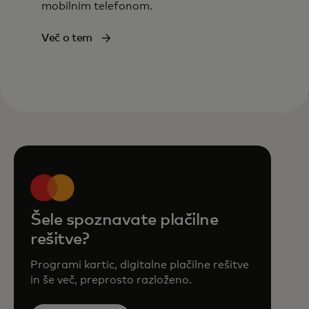
mobilnim telefonom.
Več o tem
Šele spoznavate plačilne
rešitve?
Programi kartic, digitalne plačilne rešitve
in še več, preprosto razloženo.