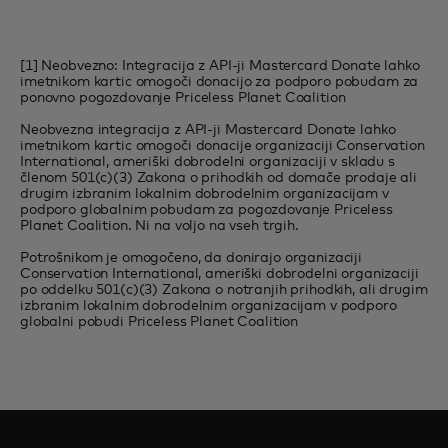
[1] Neobvezno: Integracija z API-ji Mastercard Donate lahko
imetnikom kartic omogoči donacijo za podporo pobudam za
ponovno pogozdovanje Priceless Planet Coalition
Neobvezna integracija z API-ji Mastercard Donate lahko
imetnikom kartic omogoči donacije organizaciji Conservation
International, ameriški dobrodelni organizaciji v skladu s
členom 501(c)(3) Zakona o prihodkih od domače prodaje ali
drugim izbranim lokalnim dobrodelnim organizacijam v
podporo globalnim pobudam za pogozdovanje Priceless
Planet Coalition. Ni na voljo na vseh trgih.
Potrošnikom je omogočeno, da donirajo organizaciji
Conservation International, ameriški dobrodelni organizaciji
po oddelku 501(c)(3) Zakona o notranjih prihodkih, ali drugim
izbranim lokalnim dobrodelnim organizacijam v podporo
globalni pobudi Priceless Planet Coalition