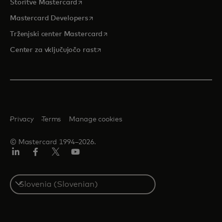
opens in a new tab
Storitve Mastercard
opens in a new tab
Mastercard Developers
opens in a new tab
Trženjski center Mastercard
opens in a new tab
Center za vključujočo rast
Privacy
Terms
Manage cookies
© Mastercard 1994–2026.
Linkedin
Facebook
Twitter/X
YouTuba
Select
a
country