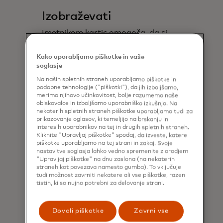
Izobraževati
Imetnikom kartic omogoča, da si
ogledajo in razumejo svoj ocenjeni
ogljični odtis na podlagi svojih
Kako uporabljamo piškotke in vaše
nakupov.
soglasje
Na naših spletnih straneh uporabljamo piškotke in
podobne tehnologije ("piškotki"), da jih izboljšamo,
merimo njihovo učinkovitost, bolje razumemo naše
obiskovalce in izboljšamo uporabniško izkušnjo. Na
nekaterih spletnih straneh piškotke uporabljamo tudi za
prikazovanje oglasov, ki temeljijo na brskanju in
interesih uporabnikov na tej in drugih spletnih straneh.
Kliknite "Upravljaj piškotke" spodaj, da izveste, katere
piškotke uporabljamo na tej strani in zakaj. Svoje
nastavitve soglasja lahko vedno spremenite z orodjem
"Upravljaj piškotke" na dnu zaslona (na nekaterih
straneh kot povezava namesto gumba). To vključuje
tudi možnost zavrniti nekatere ali vse piškotke, razen
tistih, ki so nujno potrebni za delovanje strani.
Dovoli piškotke
Zavrni vse