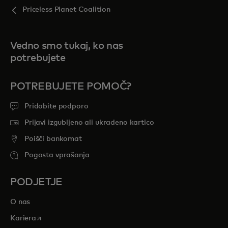
Priceless Planet Coalition
Vedno smo tukaj, ko nas
potrebujete
POTREBUJETE POMOČ?
Pridobite podporo
Prijavi izgubljeno ali ukradeno kartico
Poišči bankomat
Pogosta vprašanja
PODJETJE
O nas
opens in a new tab
Kariera