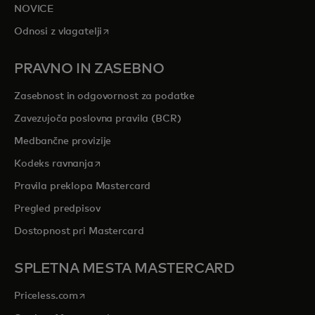
NOVICE
opens in a new tab
Odnosi z vlagatelji
PRAVNO IN ZASEBNO
Zasebnost in odgovornost za podatke
Zavezujoča poslovna pravila (BCR)
Medbančne provizije
opens in a new tab
Kodeks ravnanja
Pravila preklopa Mastercard
Pregled predpisov
Dostopnost pri Mastercard
SPLETNA MESTA MASTERCARD
opens in a new tab
Priceless.com