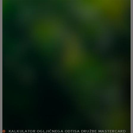
Zate
Za podjetja
Za svet
Za inovatorje
Novice in trendi
KALKULATOR OGLJIČNEGA ODTISA DRUŽBE MASTERCARD