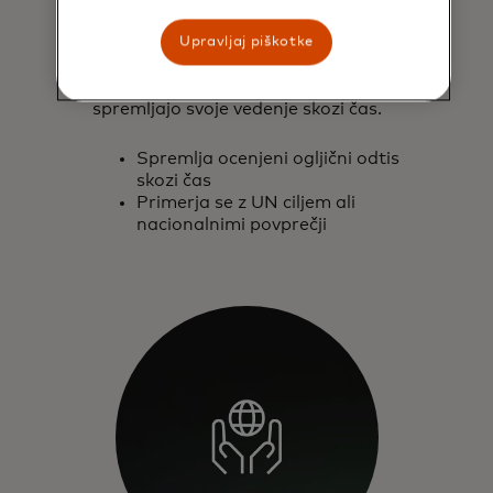
Upravljaj piškotke
Monitor
Omogoča imetnikom kartic, da
spremljajo svoje vedenje skozi čas.
Spremlja ocenjeni ogljični odtis
skozi čas
Primerja se z UN ciljem ali
nacionalnimi povprečji