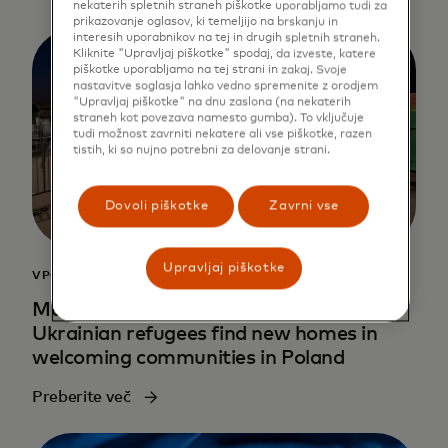
nekaterih spletnih straneh piškotke uporabljamo tudi za
prikazovanje oglasov, ki temeljijo na brskanju in
interesih uporabnikov na tej in drugih spletnih straneh.
Kliknite "Upravljaj piškotke" spodaj, da izveste, katere
piškotke uporabljamo na tej strani in zakaj. Svoje
nastavitve soglasja lahko vedno spremenite z orodjem
"Upravljaj piškotke" na dnu zaslona (na nekaterih
straneh kot povezava namesto gumba). To vključuje
tudi možnost zavrniti nekatere ali vse piškotke, razen
tistih, ki so nujno potrebni za delovanje strani.
Dovoli piškotke
Zavrni vse
Upravljaj piškotke
VPOGLEDI V PODATKE
Mapping hope: How data is helping
Ukrainian refugees find new homes in
welcoming communities in Poland
Preberite več