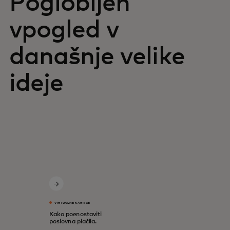
Poglobljen
vpogled v
današnje velike
ideje
VIRTUALNE KARTICE
Kako poenostaviti
poslovna plačila.