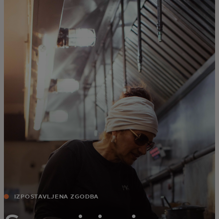
Zate
Za podjetja
Za svet
Za inovatorje
Novice in trendi
IZPOSTAVLJENA ZGODBA