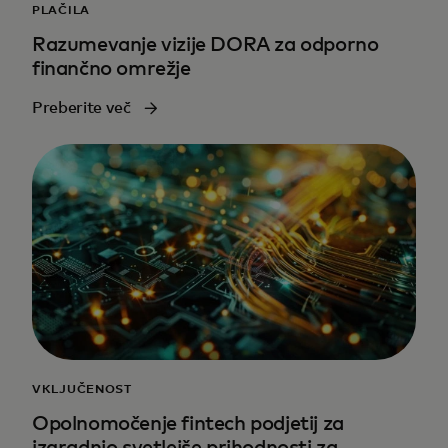
PLAČILA
Razumevanje vizije DORA za odporno
finančno omrežje
Preberite več
VKLJUČENOST
Opolnomočenje fintech podjetij za
izgradnjo svetlejše prihodnosti za