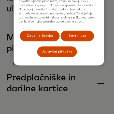
piškotke uporabljamo na tej strani in zakaj. Svoje
nastavitve soglasja lahko vedno spremenite z orodjem
ukradena kartica
"Upravljaj piškotke" na dnu zaslona (na nekaterih
straneh kot povezava namesto gumba). To vključuje
tudi možnost zavrniti nekatere ali vse piškotke, razen
tistih, ki so nujno potrebni za delovanje strani.
Mastercard geslo za
Dovoli piškotke
Zavrni vse
plačilo
Upravljaj piškotke
Predplačniške in
darilne kartice