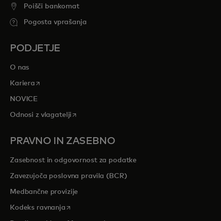
Poišči bankomat
Pogosta vprašanja
PODJETJE
O nas
opens in a new tab
Kariera
NOVICE
opens in a new tab
Odnosi z vlagatelji
PRAVNO IN ZASEBNO
Zasebnost in odgovornost za podatke
Zavezujoča poslovna pravila (BCR)
Medbančne provizije
opens in a new tab
Kodeks ravnanja