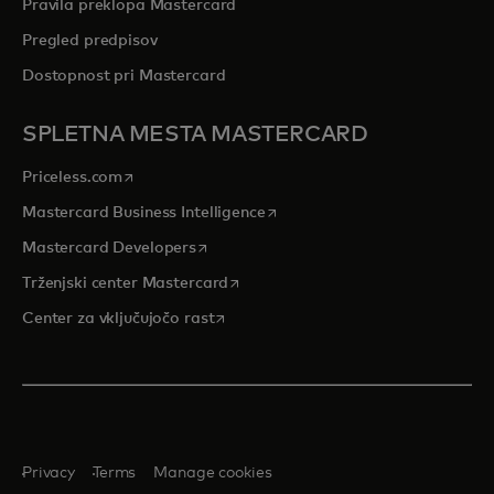
Pravila preklopa Mastercard
Pregled predpisov
Dostopnost pri Mastercard
SPLETNA MESTA MASTERCARD
opens in a new tab
Priceless.com
opens in a new tab
Mastercard Business Intelligence
opens in a new tab
Mastercard Developers
opens in a new tab
Trženjski center Mastercard
opens in a new tab
Center za vključujočo rast
Privacy
Terms
Manage cookies