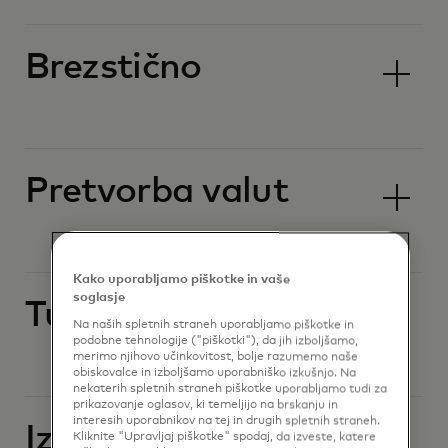
Brezstično
Pretvorba valut
Kako uporabljamo piškotke in vaše
soglasje
Tuje valute
Na naših spletnih straneh uporabljamo piškotke in
podobne tehnologije ("piškotki"), da jih izboljšamo,
merimo njihovo učinkovitost, bolje razumemo naše
obiskovalce in izboljšamo uporabniško izkušnjo. Na
nekaterih spletnih straneh piškotke uporabljamo tudi za
prikazovanje oglasov, ki temeljijo na brskanju in
interesih uporabnikov na tej in drugih spletnih straneh.
Izgubljena ali
Kliknite "Upravljaj piškotke" spodaj, da izveste, katere