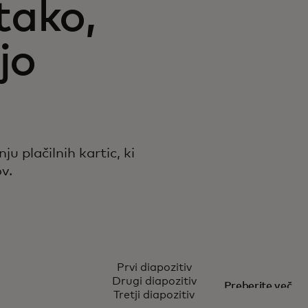
tako,
jo
u plačilnih kartic, ki
v.
PRAVO IME
Prvi diapozitiv
 vse nas
Biti svoj 
Drugi diapozitiv
Preberite več
Tretji diapozitiv