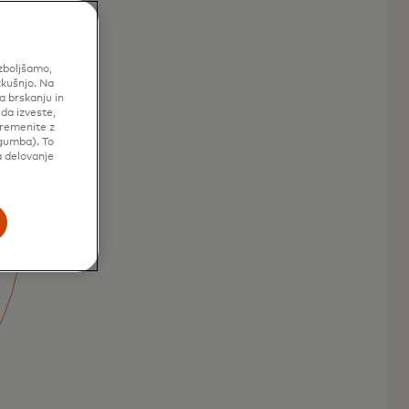
izboljšamo,
zkušnjo. Na
a brskanju in
 da izveste,
premenite z
gumba). To
a delovanje