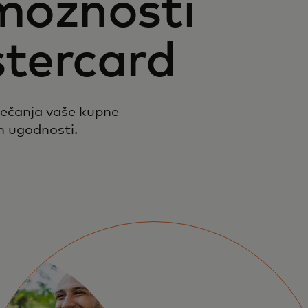
 možnosti
stercard
večanja vaše kupne
in ugodnosti.