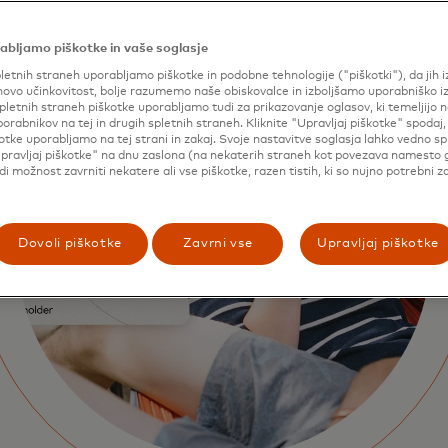
abljamo piškotke in vaše soglasje
letnih straneh uporabljamo piškotke in podobne tehnologije ("piškotki"), da jih 
ovo učinkovitost, bolje razumemo naše obiskovalce in izboljšamo uporabniško i
pletnih straneh piškotke uporabljamo tudi za prikazovanje oglasov, ki temeljijo n
porabnikov na tej in drugih spletnih straneh. Kliknite "Upravljaj piškotke" spodaj,
otke uporabljamo na tej strani in zakaj. Svoje nastavitve soglasja lahko vedno s
pravljaj piškotke" na dnu zaslona (na nekaterih straneh kot povezava namesto 
udi možnost zavrniti nekatere ali vse piškotke, razen tistih, ki so nujno potrebni z
Dovoli piškotke
Zavrni vse
Upravljaj piškotke