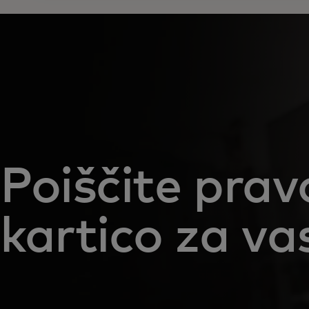
Poiščite prav
kartico za va