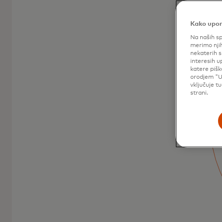
Kako upor
Na naših sp
merimo njih
nekaterih s
interesih u
katere pišk
Debetne kartice
orodjem "U
vključuje t
Mastercard
strani.
Debit Mastercard je enostaven način
plačevanja, ki vam omogoča, da ostanete
pod nadzorom.
Več o tem