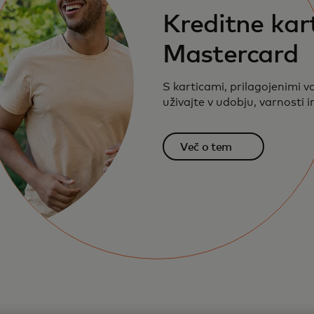
Kreditne kar
Mastercard
S karticami, prilagojenimi 
uživajte v udobju, varnosti 
Več o tem