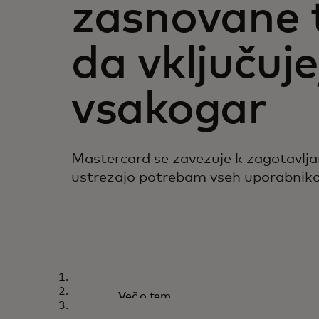
zasnovane 
da vključuje
vsakogar
Mastercard se zavezuje k zagotavljanj
ustrezajo potrebam vseh uporabniko
TOUCH CARD
Svet, zasnovan za
Več o tem