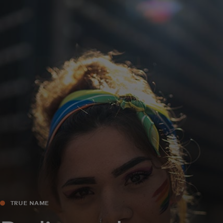
Zate
Za podjetja
Za svet
Za inovatorje
Novice in trendi
TRUE NAME