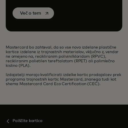
opens in a new tab
Več o tem
Mastercard bo zahteval, da so vse novo izdelane plastične
kartice izdelane iz trajnostnih materialov, vključno z, vendar
ne omejeno na, recikliranim polivinilkloridom (RPVC),
recikliranim polietilen tereftalatom (RPET) ali polimlečno
kislino (PLA).​
Izdajatelji morajo kvalificirati izdelke kartic prodajalcev prek
programa trajnostnih kartic Mastercard, znanega tudi kot
shema Mastercard Card Eco Certification (CEC).
Poiščite kartico