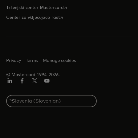
opens in a new tab
Trženjski center Mastercard
opens in a new tab
Center za vključujočo rast
Privacy
Terms
Manage cookies
© Mastercard 1994–2026.
Linkedin
Facebook
Twitter/X
YouTuba
Select
a
country