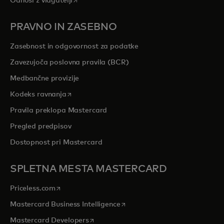
Odnosi z vlagatelji
PRAVNO IN ZASEBNO
Zasebnost in odgovornost za podatke
Zavezujoča poslovna pravila (BCR)
Medbančne provizije
opens in a new tab
Kodeks ravnanja
Pravila preklopa Mastercard
Pregled predpisov
Dostopnost pri Mastercard
SPLETNA MESTA MASTERCARD
opens in a new tab
Priceless.com
opens in a new tab
Mastercard Business Intelligence
opens in a new tab
Mastercard Developers