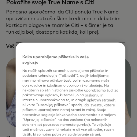
Pokažite svoje True Name s Citi
Ponosno sporočamo, da Citi ponuja True Name
upravičenim potrošniškim kreditnim in debetnim
karticam blagovne znamke Citi – s čimer je ta
funkcija bolj dostopna kot kdaj koli prej.
opens in a new tab
Več o tem
Kako uporabljamo piškotke in vaše
soglasje
Na naših spletnih straneh uporabljamo piškotke in
podobne tehnologije ("piškotki"), da jih izboljšamo,
merimo njihovo učinkovitost, bolje razumemo naše
obiskovalce in izboljšamo uporabniško izkušnjo. Na
nekaterih spletnih straneh piškotke uporabljamo tudi za
prikazovanje oglasov, ki temeljijo na brskanju in
interesih uporabnikov na tej in drugih spletnih straneh.
Kliknite "Upravljaj piškotke" spodaj, da izveste, katere
piškotke uporabljamo na tej strani in zakaj. Svoje
nastavitve soglasja lahko vedno spremenite z orodjem
"Upravljaj piškotke" na dnu zaslona (na nekaterih
straneh kot povezava namesto gumba). To vključuje
tudi možnost zavrniti nekatere ali vse piškotke, razen
tistih, ki so nujno potrebni za delovanje strani.