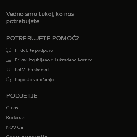
Vedno smo tukaj, ko nas
potrebujete
POTREBUJETE POMOČ?
Pridobite podporo
Prijavi izgubljeno ali ukradeno kartico
Poišči bankomat
Pogosta vprašanja
PODJETJE
O nas
opens in a new tab
Kariera
NOVICE
opens in a new tab