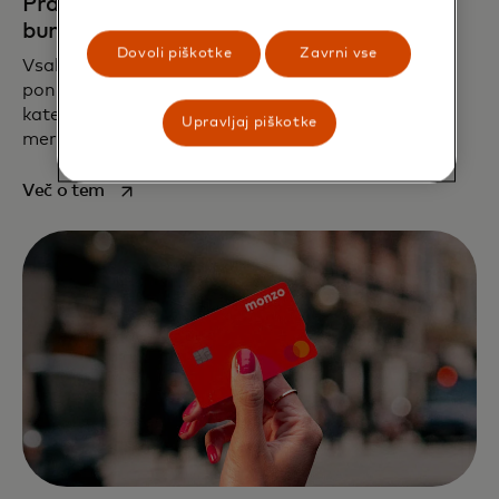
Praznujte svojo identiteto s True Name pri
bunq
Dovoli piškotke
Zavrni vse
Vsak plačljivi paket bunq vključuje kartico. Bunq
ponuja kreditno in debetno kartico Mastercard, na
katero lahko dodate svoje True Name in opis po
Upravljaj piškotke
meri.
opens in a new tab
Več o tem