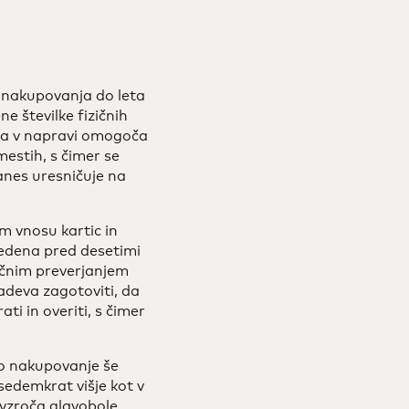
a nakupovanja do leta
e številke fizičnih
rija v napravi omogoča
mestih, s čimer se
danes uresničuje na
m vnosu kartic in
 uvedena pred desetimi
ričnim preverjanjem
adeva zagotoviti, da
i in overiti, s čimer
tno nakupovanje še
 sedemkrat višje kot v
povzroča glavobole