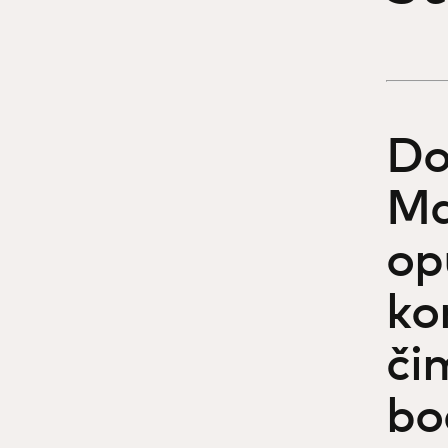
Do
Ma
op
ko
či
bo