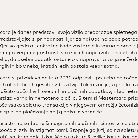
ard je danes predstavil svojo vizijo preobrazbe spletneg
redstavljajte si prihodnost, kjer za nakupe ne bodo potrebn
 Kjer so gesla ali enkratne kode zastarele in varna biomet
o preverjanje pristnosti v različnih napravah in spletnih 
lja, da osebni podatki ostanejo v napravi. Ta vizija se že 
trgih in bo v nekaj kratkih letih postala vseprisotna.
ard si prizadeva do leta 2030 odpraviti potrebo po ročne
ih ali statičnih geslih z združitvijo tokenizacije, ki je bila
 zaščito občutljivih osebnih in plačilnih podatkov, z biomet
sti za varno in nemoteno plačilo. S tem si Mastercard priz
če vsako spletno transakcijo v njegovem omrežju žetonizirat
 spletno plačevanje bolj gladko in varnejše.
orastu najsodobnejših digitalnih plačilnih rešitev se sple
ooča z izzivi in stigmatikami. Stopnje goljufij so na spletu
ah¹, saj kriminalci izkoriščajo razkrite številke kartic, kar 