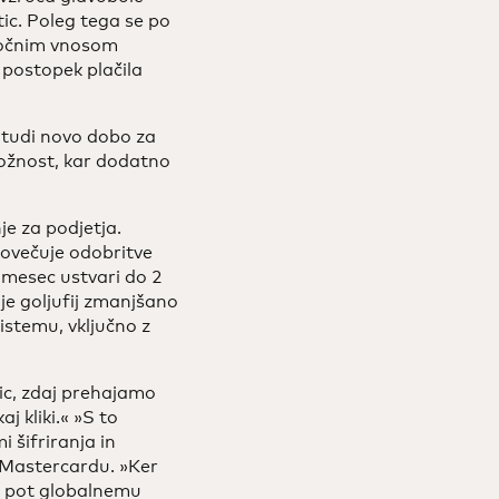
ic. Poleg tega se po
 ročnim vnosom
e postopek plačila
ra tudi novo dobo za
 možnost, kar dodatno
e za podjetja.
povečuje odobritve
 mesec ustvari do 2
je goljufij zmanjšano
istemu, vključno z
tic, zdaj prehajamo
j kliki.« »S to
 šifriranja in
i Mastercardu. »Ker
mo pot globalnemu