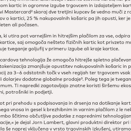
om kartic in ogromne izgube trgovcem in izdajateljem kart
vi Mastercard² skoraj dve tretjini kupcev še vedno muči z
v o kartici, 25 % nakupovalnih košaric pa jih opusti, ker j
leten ali počasen.
ja, ki utira pot varnejšim in hitrejšim plačilom za vse, odpi
 kartice, saj omogoča nešteto fizičnih kartic kot privzeto
je tveganje goljufij v primeru izgube ali kraje kartice.
ardova tehnologija že omogoča hitrejše spletno plačevanj
okenizacija zmanjšuje opustitev nakupovalnih košaric in 
cij za 3–6 odstotnih točk v vseh regijah ter trgovcem vsak
di dolarjev dodatne globalne prodaje³. Poleg tega je tvegan
mum. Ti napredki zagotavljajo znatne koristi širšemu ekos
, potrošniki in podjetji.
ot pri prehodu s podpisovanja in drsenja na dotikanje kar
ega vnosa in gesel k brezhibnim in varnim plačilom z le neka
bo ščitimo občutljive podatke z naprednimi tehnologijami
acije,« je dejal Jorn Lambert, glavni produktni direktor pr
ila še naprej vključena v vrsto trgovinskih izkušenj, utira