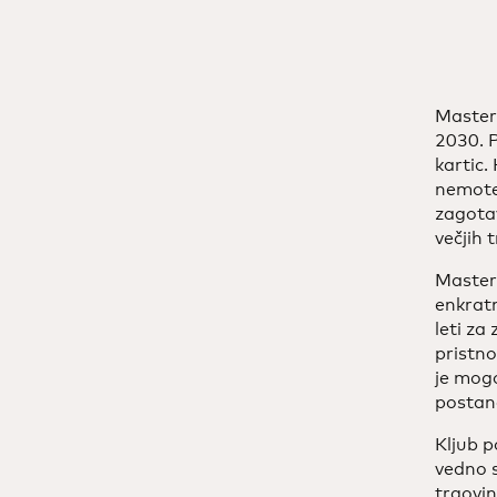
Masterc
2030. P
kartic.
nemoten
zagotav
večjih 
Masterc
enkratn
leti za
pristno
je mogo
postane
Kljub p
vedno s
trgovin