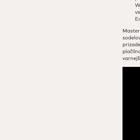
Wo
v
E
Masterc
sodelov
prizade
plačiln
varnejš