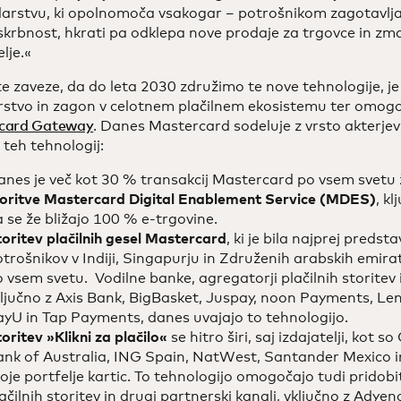
arstvu, ki opolnomoča vsakogar – potrošnikom zagotavlja 
skrbnost, hkrati pa odklepa nove prodaje za trgovce in zman
lje.«
e zaveze, da do leta 2030 združimo te nove tehnologije, je
rstvo in zagon v celotnem plačilnem ekosistemu ter omog
card Gateway
. Danes Mastercard sodeluje z vrsto akterjev 
u teh tehnologij:
nes je več kot 30 % transakcij Mastercard po vsem svetu 
toritve Mastercard Digital Enablement Service (MDES)
, kl
 se že bližajo 100 % e-trgovine.
oritev plačilnih gesel Mastercard
, ki je bila najprej predst
trošnikov v Indiji, Singapurju in Združenih arabskih emirati
 vsem svetu. Vodilne banke, agregatorji plačilnih storitev i
ljučno z Axis Bank, BigBasket, Juspay, noon Payments, Le
yU in Tap Payments, danes uvajajo to tehnologijo.
oritev »Klikni za plačilo«
se hitro širi, saj izdajatelji, ko
nk of Australia, ING Spain, NatWest, Santander Mexico in
oje portfelje kartic. To tehnologijo omogočajo tudi pridobit
ačilnih storitev in drugi partnerski kanali, vključno z Ad