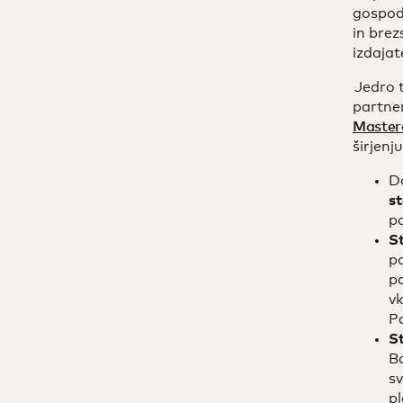
gospod
in brez
izdajate
Jedro t
partne
Master
širjenj
Da
s
pa
St
po
po
vk
Pa
St
Ba
sv
pl