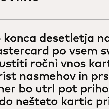
 konca desetletja 
stercard po vsem 
ustiti ročni vnos kart
rist nasmehov in prst
mer bo utrl pot priho
do nešteto kartic pr