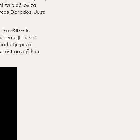
i za plačilo« za
rcos Dorados, Just
ja rešitve in
a temelji na več
podjetje prvo
orist novejših in