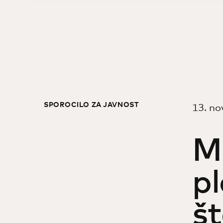
SPOROČILO ZA JAVNOST
13. n
M
pl
št