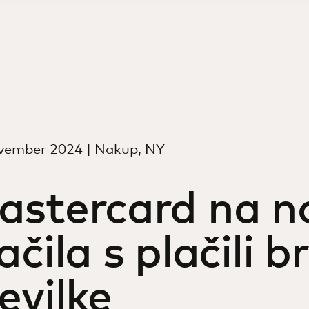
ovember 2024 | Nakup, NY
astercard na n
ačila s plačili b
evilke