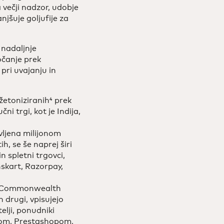
večji nadzor, udobje
jšuje goljufije za
 nadaljnje
očanje prek
pri uvajanju in
žetoniziranih⁴ prek
jučni trgi, kot je Indija,
avljena milijonom
h, se še naprej širi
n spletni trgovci,
nskart, Razorpay,
t so Commonwealth
 drugi, vpisujejo
elji, ponudniki
yenom, Prestashopom,