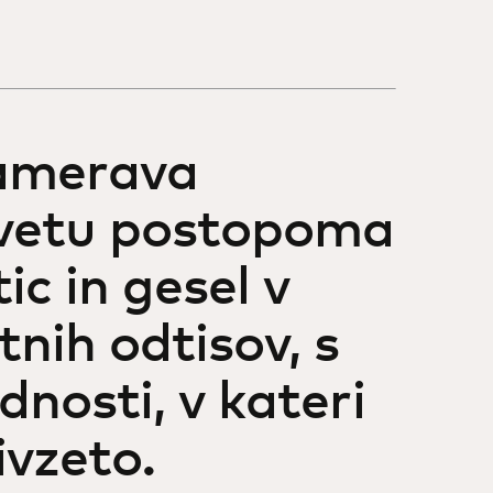
namerava
svetu postopoma
ic in gesel v
nih odtisov, s
dnosti, v kateri
ivzeto.