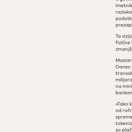
imetnik
raziska
podatko
prezap
Ta vizi
fizične
zmanjšu
Masterc
Danes t
transak
milijar
na mini
bankami
»Tako k
od ročn
spremem
tokeniz
so plač