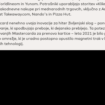
rldlineom in Yunom. Potrošniki uporabljajo storitev »Klikn
sakodnevne nakupe pri mednarodnih trgovcih, vključno z A
at Takeaway.com, Nando's in Pizza Hut.
ard nenehno uvaja inovacije za hiter življenjski slog – ponu
anje, ki spodbujajo preboje, ki dejansko prebijejo. Ta potez
vanjih Mastercarda za prenovo kartice – leta 2021 je bilo 
o omrežje, ki je uradno postopno opustilo magnetni trak v k
ih tehnologij.