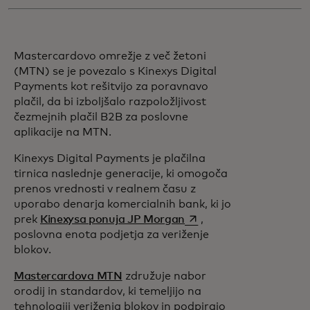
Mastercardovo omrežje z več žetoni
(MTN) se je povezalo s Kinexys Digital
Payments kot rešitvijo za poravnavo
plačil, da bi izboljšalo razpoložljivost
čezmejnih plačil B2B za poslovne
aplikacije na MTN.
Kinexys Digital Payments je plačilna
tirnica naslednje generacije, ki omogoča
prenos vrednosti v realnem času z
uporabo denarja komercialnih bank, ki jo
opens in a new tab
prek
Kinexysa ponuja JP Morgan
,
poslovna enota podjetja za veriženje
blokov.
Mastercardova MTN
združuje nabor
orodij in standardov, ki temeljijo na
tehnologiji veriženja blokov in podpirajo