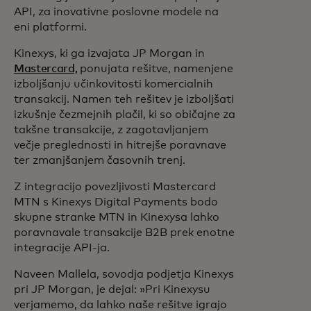
API, za inovativne poslovne modele na
eni platformi.
Kinexys, ki ga izvajata JP Morgan in
Mastercard,
ponujata rešitve, namenjene
izboljšanju učinkovitosti komercialnih
transakcij. Namen teh rešitev je izboljšati
izkušnje čezmejnih plačil, ki so običajne za
takšne transakcije, z zagotavljanjem
večje preglednosti in hitrejše poravnave
ter zmanjšanjem časovnih trenj.
Z integracijo povezljivosti Mastercard
MTN s Kinexys Digital Payments bodo
skupne stranke MTN in Kinexysa lahko
poravnavale transakcije B2B prek enotne
integracije API-ja.
Naveen Mallela, sovodja podjetja Kinexys
pri JP Morgan, je dejal: »Pri Kinexysu
verjamemo, da lahko naše rešitve igrajo