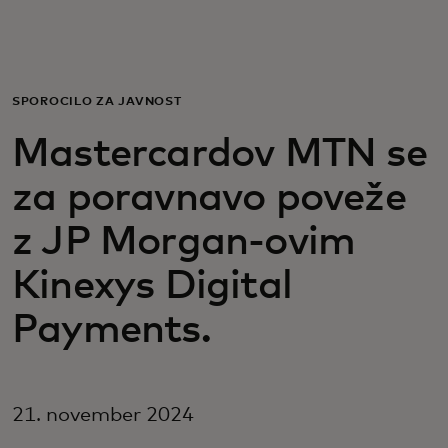
Zate
Za podjetja
SPOROČILO ZA JAVNOST
Mastercardov MTN se
Za svet
za poravnavo poveže
Za inovatorje
z JP Morgan-ovim
Kinexys Digital
Novice in trendi
Payments.
21. november 2024