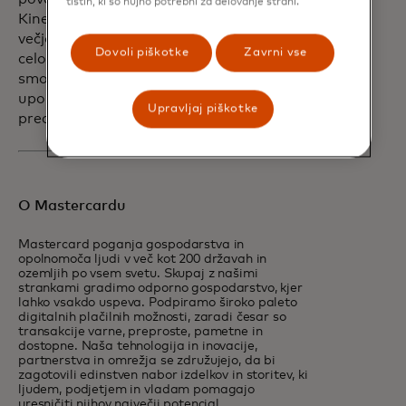
tistih, ki so nujno potrebni za delovanje strani.
Kinexys Digital Payments odklenjamo
večjo hitrost in zmogljivosti poravnave za
Dovoli piškotke
Zavrni vse
celotno vrednostno verigo. Navdušeni
smo nad to integracijo in novimi primeri
uporabe, ki jih bo oživila, saj bo izkoristila
Upravljaj piškotke
prednosti in inovacije obeh organizacij.«
O Mastercardu
Mastercard poganja gospodarstva in
opolnomoča ljudi v več kot 200 državah in
ozemljih po vsem svetu. Skupaj z našimi
strankami gradimo odporno gospodarstvo, kjer
lahko vsakdo uspeva. Podpiramo široko paleto
digitalnih plačilnih možnosti, zaradi česar so
transakcije varne, preproste, pametne in
dostopne. Naša tehnologija in inovacije,
partnerstva in omrežja se združujejo, da bi
zagotovili edinstven nabor izdelkov in storitev, ki
ljudem, podjetjem in vladam pomagajo
uresničiti njihov največji potencial.