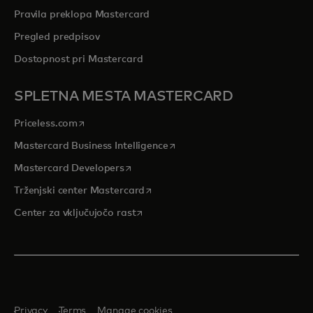
Pravila preklopa Mastercard
Pregled predpisov
Dostopnost pri Mastercard
SPLETNA MESTA MASTERCARD
opens in a new tab
Priceless.com
opens in a new tab
Mastercard Business Intelligence
opens in a new tab
Mastercard Developers
opens in a new tab
Trženjski center Mastercard
opens in a new tab
Center za vključujočo rast
Privacy
Terms
Manage cookies