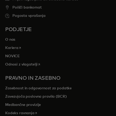
Poišči bankomat
Pogosta vprašanja
PODJETJE
O nas
opens in a new tab
Kariera
NOVICE
opens in a new tab
Odnosi z vlagatelji
PRAVNO IN ZASEBNO
Zasebnost in odgovornost za podatke
Zavezujoča poslovna pravila (BCR)
Medbančne provizije
opens in a new tab
Kodeks ravnanja