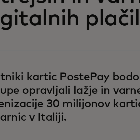
gitalnih plačil
tniki kartic PostePay bodo
upe opravljali lažje in var
enizacije 30 milijonov karti
rnic v Italiji.