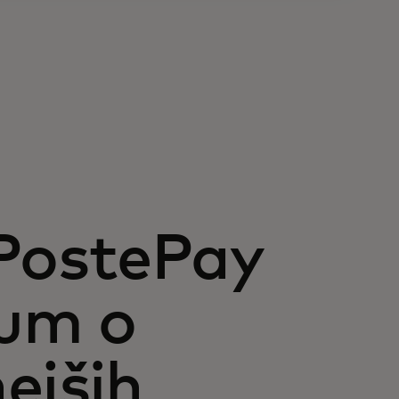
 PostePay
zum o
nejših