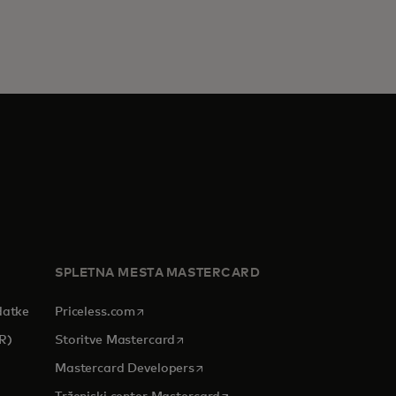
SPLETNA MESTA MASTERCARD
opens in a new tab
datke
Priceless.com
opens in a new tab
R)
Storitve Mastercard
opens in a new tab
Mastercard Developers
tab
opens in a new tab