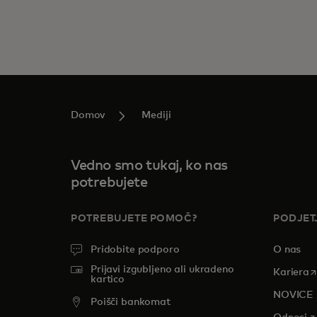
Domov
Mediji
Vedno smo tukaj, ko nas
potrebujete
POTREBUJETE POMOČ?
PODJET
Pridobite podporo
O nas
Prijavi izgubljeno ali ukradeno
o
Kariera
kartico
NOVICE
Poišči bankomat