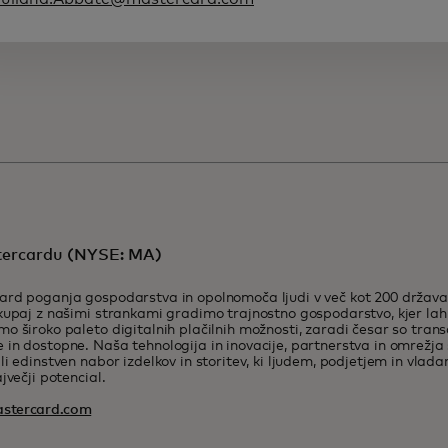
ercardu (NYSE: MA)
rd poganja gospodarstva in opolnomoča ljudi v več kot 200 država
kupaj z našimi strankami gradimo trajnostno gospodarstvo, kjer la
o široko paleto digitalnih plačilnih možnosti, zaradi česar so trans
in dostopne. Naša tehnologija in inovacije, partnerstva in omrežja 
li edinstven nabor izdelkov in storitev, ki ljudem, podjetjem in vla
jvečji potencial.
stercard.com