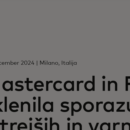
cember 2024 | Milano, Italija
astercard in
klenila spora
trejših in var