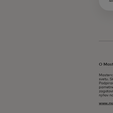
O Mast
Masterca
svetu. S
Podpiram
pametne 
zagotovi
njihov na
www.ma