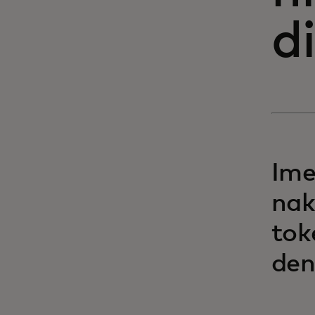
di
Ime
nak
tok
dena