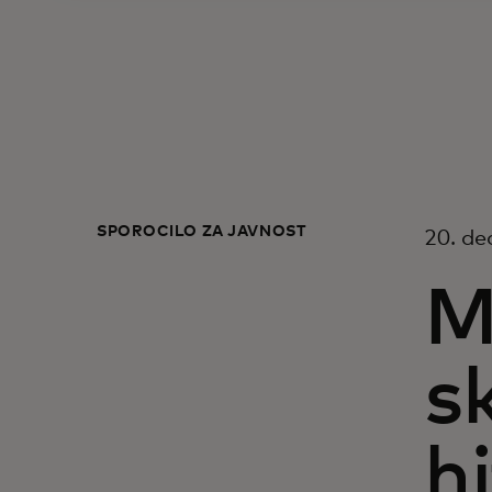
SPOROČILO ZA JAVNOST
20. de
M
s
hi