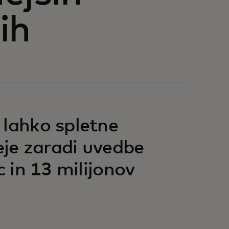
ih
 lahko spletne
neje zaradi uvedbe
c in 13 milijonov