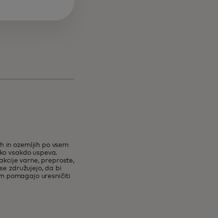
h in ozemljih po vsem
hko vsakdo uspeva.
akcije varne, preproste,
se združujejo, da bi
dam pomagajo uresničiti