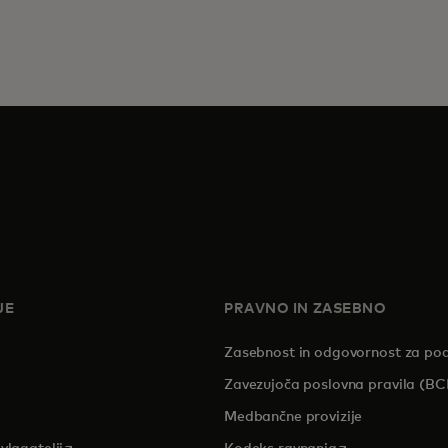
JE
PRAVNO IN ZASEBNO
Zasebnost in odgovornost za po
pens in a new tab
Zavezujoča poslovna pravila (BC
Medbančne provizije
opens in a new tab
opens in a new 