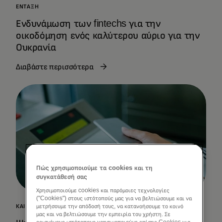
ΈΝΤΑΞΗ
Ενδυνάμωση των fintechs για την
οικοδόμηση ενός καλύτερου αύριο για την
Ουκρανία
Διαβάστε περισσότερα
Πώς χρησιμοποιούμε τα cookies και τη
συγκατάθεσή σας
Χρησιμοποιούμε cookies και παρόμοιες τεχνολογίες
("Cookies") στους ιστότοπούς μας για να βελτιώσουμε και να
ΚΑΙΝΟΤΟΜΊΑ
μετρήσουμε την απόδοσή τους, να κατανοήσουμε το κοινό
μας και να βελτιώσουμε την εμπειρία του χρήστη. Σε