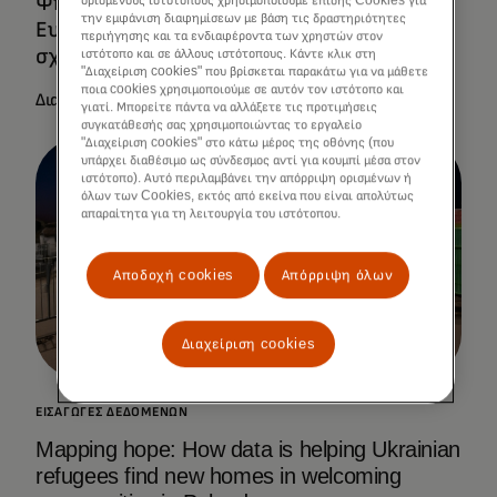
Ψηφιοποίηση των οικονομιών της
ορισμένους ιστότοπους χρησιμοποιούμε επίσης Cookies για
την εμφάνιση διαφημίσεων με βάση τις δραστηριότητες
Ευρώπης μέσω των ψηφιακών εταιρικών
περιήγησης και τα ενδιαφέροντα των χρηστών στον
σχέσεων χωρών
ιστότοπο και σε άλλους ιστότοπους. Κάντε κλικ στη
"Διαχείριση cookies" που βρίσκεται παρακάτω για να μάθετε
ποια cookies χρησιμοποιούμε σε αυτόν τον ιστότοπο και
Διαβάστε περισσότερα
γιατί. Μπορείτε πάντα να αλλάξετε τις προτιμήσεις
συγκατάθεσής σας χρησιμοποιώντας το εργαλείο
"Διαχείριση cookies" στο κάτω μέρος της οθόνης (που
υπάρχει διαθέσιμο ως σύνδεσμος αντί για κουμπί μέσα στον
ιστότοπο). Αυτό περιλαμβάνει την απόρριψη ορισμένων ή
όλων των Cookies, εκτός από εκείνα που είναι απολύτως
απαραίτητα για τη λειτουργία του ιστότοπου.
Αποδοχή cookies
Απόρριψη όλων
Διαχείριση cookies
ΕΙΣΑΓΩΓΈΣ ΔΕΔΟΜΈΝΩΝ
Mapping hope: How data is helping Ukrainian
refugees find new homes in welcoming