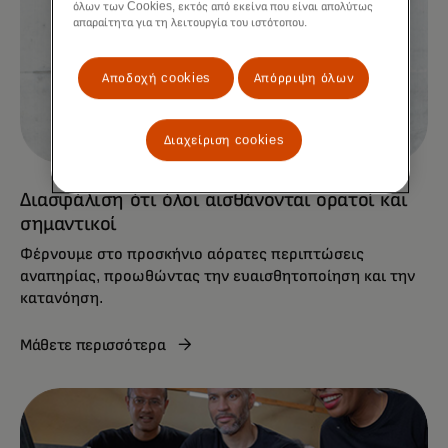
όλων των Cookies, εκτός από εκείνα που είναι απολύτως
απαραίτητα για τη λειτουργία του ιστότοπου.
Αποδοχή cookies
Απόρριψη όλων
Διαχείριση cookies
Διασφάλιση ότι όλοι αισθάνονται ορατοί και
σημαντικοί
Φέρνουμε στο προσκήνιο αόρατες περιπτώσεις
αναπηρίας, προωθώντας την ευαισθητοποίηση και την
κατανόηση.
Μάθετε περισσότερα