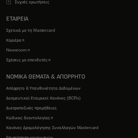
Συχνές ερωτήσεις
ΕΤΑΙΡΕΙΑ
Σχετικά με τη Mastercard
opens in a new tab
Καριέρα
opens in a new tab
Newsroom
opens in a new tab
Σχέσεις με επενδυτές
ΝΟΜΙΚΑ ΘΕΜΑΤΑ & ΑΠΟΡΡΗΤΟ
Απόρρητο & Υπευθυνότητα Δεδομένων
Δεσμευτικοί Εταιρικοί Κανόνες (BCRs)
Διατραπεζικές προμήθειες
opens in a new tab
Κώδικας δεοντολογίας
Κανόνες Δρομολόγησης Συναλλαγών Mastercard
Επισκόπηση κανονισμών