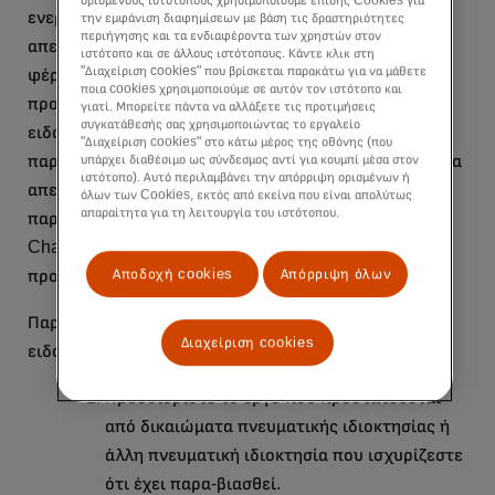
ορισμένους ιστότοπους χρησιμοποιούμε επίσης Cookies για
ενεργήσει γρήγορα για να αφαιρέσει ή να
την εμφάνιση διαφημίσεων με βάση τις δραστηριότητες
περιήγησης και τα ενδιαφέροντα των χρηστών στον
απενεργοποιήσει την πρόσβαση στο υλικό που
ιστότοπο και σε άλλους ιστότοπους. Κάντε κλικ στη
"Διαχείριση cookies" που βρίσκεται παρακάτω για να μάθετε
φέρε¬ται ότι παραβιάζει δικαιώματα και θα
ποια cookies χρησιμοποιούμε σε αυτόν τον ιστότοπο και
προσπαθήσει να επιλύσει τη διαφορά μεταξύ του
γιατί. Μπορείτε πάντα να αλλάξετε τις προτιμήσεις
συγκατάθεσής σας χρησιμοποιώντας το εργαλείο
ειδοποιούντος μέρους και του φερόμενου ως
"Διαχείριση cookies" στο κάτω μέρος της οθόνης (που
παραβά¬τη που παρείχε το Περιεχόμενο. Θα πρέπει να
υπάρχει διαθέσιμο ως σύνδεσμος αντί για κουμπί μέσα στον
ιστότοπο). Αυτό περιλαμβάνει την απόρριψη ορισμένων ή
απευθύνετε ειδοποιήσεις σχετικά με επικαλούμενες
όλων των Cookies, εκτός από εκείνα που είναι απολύτως
απαραίτητα για τη λειτουργία του ιστότοπου.
παραβιάσεις στην: Mastercard Europe SA, 198/A
Chaussee de Tervuren, 1410, Βατερλώ, Βέλγιο, Σε
Αποδοχή cookies
Απόρριψη όλων
προσοχή: Νομικό Τμήμα.
Παρακαλείσθε να παράσχετε την ακόλουθη
Διαχείριση cookies
ειδοποίηση:
Προσδιορίστε το έργο που προστατεύεται
από δικαιώματα πνευματικής ιδιοκτησίας ή
άλλη πνευματική ιδιοκτησία που ισχυρίζεστε
ότι έχει παρα-βιασθεί.