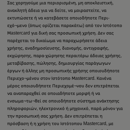
Σας χορηγούμε μια περιορισμένη, μη αποκλειστική,
ανακλητή άδεια για να δείτε, να μοιραστείτε, να
εκτυπώσετε ή να κατεβάσετε οποιοδήποτε Περι-
εχό¬μενο (όπως ορίζεται παρακάτω) από τον Ιστότοπο
Μastercard για δική σας προσωπική χρήση. Δεν σας
παρέχεται το δικαίωμα να παραχωρήσετε άδεια
χρήσης, αναδημοσίευσης, διανομής, αντιγραφής,
εκχώρησης, παρα-χώρησης περαιτέρω άδειας χρήσης,
μεταβίβασης, πώλησης, δημιουργίας παράγωγων
έργων ή άλλης μη προσωπικής χρήσης οποιουδήποτε
Περιεχο¬μένου στον Ιστότοπο Μastercard. Κανένα
μέρος οποιουδήποτε Περιεχομέ¬νου δεν επιτρέπεται
να αναπαραχθεί σε οποιαδήποτε μορφή ή να
ενσωμα¬τω¬θεί σε οποιοδήποτε σύστημα ανάκτησης
πληροφοριών, ηλεκτρονικό ή μηχανικό, παρά μόνον για
την προσωπική σας χρήση. Δεν επιτρέπεται η
πρόσβαση ή η χρήση του Ιστότοπου Mastercard, με