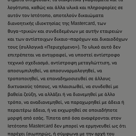
λογότυπα, καθώς και άλλα υλικά και πληροφορίες σε
αυτόν τον Ιστότοπο, αποτελούν δικαιώματα
διανοητικής ιδιοκτησίας της Mastercard, των
θυγα¬τρικών και συνδεδεμένων με αυτήν εταιρειών
και των αντίστοιχων δικαιο¬παρόχων και δικαιοδόχων
τους (συλλογικά «Περιεχόμενο»). Το υλικό αυτό δεν
επιτρέπεται να αντιγραφεί, να υποστεί αντίστροφο
τεχνικό σχεδιασμό, αντίστροφη μεταγλώττιση, να
αποσυμπιληθεί, να αποσυναρμολογηθεί, να
τροποποιηθεί, να επαναδημοσιευθεί σε άλλους
δικτυακούς τόπους, να πλαισιωθεί, να συνδεθεί με
βαθεία ζεύξη, να αλλάξει ή να διανεμηθεί με άλλο
τρόπο, να αναδιανεμηθεί, να παραχωρηθεί με άδεια ή
περαιτέρω άδεια, ή να εκχωρηθεί σε οποιαδήποτε
μορφή από εσάς. Τίποτα από όσα αναφέρονται στον
Ιστότοπο Mastercard δεν μπορεί να ερμηνευθεί ως ότι
παρέχει (σιωπηρώς, ή σύμφωνα με την αρχή του