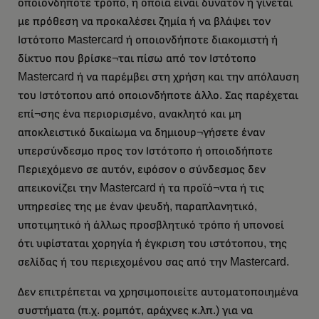
οποιονδήποτε τρόπο, η οποία είναι δυνατόν ή γίνεται
με πρόθεση να προκαλέσει ζημία ή να βλάψει τον
Ιστότοπο Μastercard ή οποιονδήποτε διακομιστή ή
δίκτυο που βρίσκε¬ται πίσω από τον Ιστότοπο
Mastercard ή να παρέμβει στη χρήση και την απόλαυση
του Ιστότοπου από οποιονδήποτε άλλο. Σας παρέχεται
επί¬σης ένα περιορισμένο, ανακλητό και μη
αποκλειστικό δικαίωμα να δημιουρ¬γήσετε έναν
υπερσύνδεσμο προς τον Ιστότοπο ή οποιοδήποτε
Περιεχόμενο σε αυτόν, εφόσον ο σύνδεσμος δεν
απεικονίζει την Mastercard ή τα προϊό¬ντα ή τις
υπηρεσίες της με έναν ψευδή, παραπλανητικό,
υποτιμητικό ή άλλως προσβλητικό τρόπο ή υπονοεί
ότι υφίσταται χορηγία ή έγκριση του ιστότοπου, της
σελίδας ή του περιεχομένου σας από την Mastercard.
Δεν επιτρέπεται να χρησιμοποιείτε αυτοματοποιημένα
συστήματα (π.χ. ρομπότ, αράχνες κ.λπ.) για να