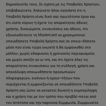
δημοσίευσής τους. Σε σχέση με τις Υποβολές Χρηστών,
επιβεβαιώνετε, δηλώνετε ή/και εγγυάστε ότι η
Υποβολή Χρήστη είναι δικό σας πρωτότυπο έργο και
ότι είστε κύριος ή έχετε τις απαραίτητες άδειες
χρήσης, δικαιώματα, συναινέσεις και άδειες, ότι
εξουσιοδοτείτε τη Mastercard να χρησιμοποιεί
οποιαδήποτε Υποβολή Χρήστη σας σε οποιο¬δήποτε
μέσο που είναι τώρα γνωστό ή θα εμφανισθεί στο
μέλλον, χωρίς εδαφικούς ή χρονικούς περιορισμούς
και χωρίς αποζη¬μί-ω¬ση, και ότι έχετε όλες τις
απαραίτητες συναινέσεις για τη συλλογή, χρήση και
αποκάλυψη οποιωνδήποτε προσωπικών
πληροφοριών, εικόνων ή ομοιο¬τήτων που
περιέχονται ή εμφανίζονται σε οποιαδήποτε Υποβολή
Χρήστη σας ώστε να καταστεί δυνατή η συμπερίληψη
και η χρήση της με τον τρόπο που προβλέ¬πεται από
τον Ιστότοπο και την παρούσα Συμφωνία. Συμφωνείτε