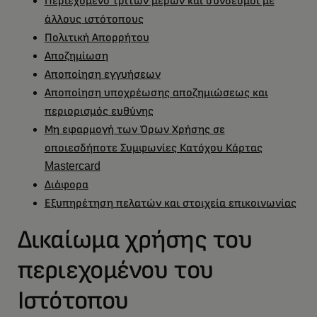
Περιεχόμενο τρίτων μερών και σύνδεσμοι με
άλλους ιστότοπους
Πολιτική Απορρήτου
Αποζημίωση
Αποποίηση εγγυήσεων
Αποποίηση υποχρέωσης αποζημιώσεως και
περιορισμός ευθύνης
Μη εφαρμογή των Όρων Χρήσης σε
οποιεσδήποτε Συμφωνίες Κατόχου Κάρτας
Mastercard
Διάφορα
Εξυπηρέτηση πελατών και στοιχεία επικοινωνίας
Δικαίωμα χρήσης του
περιεχομένου του
Ιστότοπου