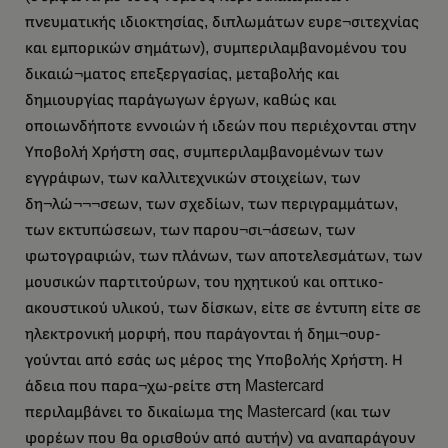
πνευματικής ιδιοκτησίας, διπλωμάτων ευρε¬σιτεχνίας
και εμπορικών σημάτων), συμπεριλαμβανομένου του
δικαιώ¬ματος επεξεργασίας, μεταβολής και
δημιουργίας παράγωγων έργων, καθώς και
οποιωνδήποτε εννοιών ή ιδεών που περιέχονται στην
Υποβολή Χρήστη σας, συμπεριλαμβανομένων των
εγγράφων, των καλλιτεχνικών στοιχείων, των
δη¬λώ¬¬¬σεων, των σχεδίων, των περιγραμμάτων,
των εκτυπώσεων, των παρου¬σι¬άσεων, των
φωτογραφιών, των πλάνων, των αποτελεσμάτων, των
μουσικών παρτιτούρων, του ηχητικού και οπτικο-
ακουστικού υλικού, των δίσκων, είτε σε έντυπη είτε σε
ηλεκτρονική μορφή, που παράγονται ή δημι¬ουρ-
γούνται από εσάς ως μέρος της Υποβολής Χρήστη. Η
άδεια που παρα¬χω-ρείτε στη Mastercard
περιλαμβάνει το δικαίωμα της Mastercard (και των
φορέων που θα ορισθούν από αυτήν) να αναπαράγουν