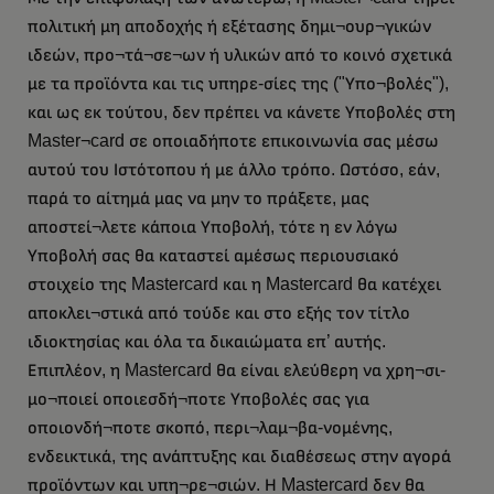
πολιτική μη αποδοχής ή εξέτασης δημι¬ουρ¬γικών
ιδεών, προ¬τά¬σε¬ων ή υλικών από το κοινό σχετικά
με τα προϊόντα και τις υπηρε-σίες της ("Υπο¬βολές"),
και ως εκ τούτου, δεν πρέπει να κάνετε Υποβολές στη
Master¬card σε οποιαδήποτε επικοινωνία σας μέσω
αυτού του Ιστότοπου ή με άλλο τρόπο. Ωστόσο, εάν,
παρά το αίτημά μας να μην το πράξετε, μας
αποστεί¬λετε κάποια Υποβολή, τότε η εν λόγω
Υποβολή σας θα καταστεί αμέσως περιουσιακό
στοιχείο της Mastercard και η Mastercard θα κατέχει
αποκλει¬στικά από τούδε και στο εξής τον τίτλο
ιδιοκτησίας και όλα τα δικαιώματα επ’ αυτής.
Επιπλέον, η Mastercard θα είναι ελεύθερη να χρη¬σι-
μο¬ποιεί οποιεσδή¬ποτε Υποβολές σας για
οποιονδή¬ποτε σκοπό, περι¬λαμ¬βα-νομένης,
ενδεικτικά, της ανάπτυξης και διαθέσεως στην αγορά
προϊόντων και υπη¬ρε¬σιών. Η Mastercard δεν θα