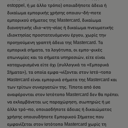
estoppel, ή με άλλο τρόπο) οποιαδήποτε άδεια ή
δικαίωμα εμπορικής χρήσης οποιου¬δή¬ποτε
εμπορικού σήματος της Mastercard, δικαίωμα
διανοητικής ιδιο¬κτη¬σίας ή δικαίωμα πνευματικής
ιδιοκτησίας προστατευόμενου έργου, χωρίς την
προηγούμενη γραπτή άδεια της Mastercard. Τα
εμπορικά σήματα, τα λογότυπα, οι εμπο¬ρικές
επωνυμίες και τα σήματα υπηρεσιών, είτε είναι
καταχωρισμένα είτε όχι (συλλογικά τα «Εμπορικά
Σήματα»), τα οποία εμφα¬νίζονται στον Ιστό¬τοπο
Μastercard είναι εμπορικά σήματα της Mastercard και
των τρίτων συνεργατών της. Τίποτα από όσα
αναφέρονται στον Ιστότοπο Mastercard δεν θα πρέπει
να εκλαμβάνεται ως παραχώρηση, σιωπηρώς ή με
άλλο τρό¬πο, οποιασδήποτε άδειας ή δικαιώματος
χρήσης οποιουδήποτε Εμπορικού Σήματος που
εμφανίζεται στον Ιστότοπο Mastercard χωρίς τη