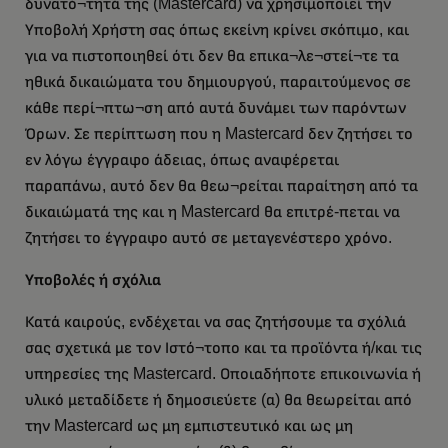
δυνατό¬τητά της (Mastercard) να χρησιμοποιεί την
Υποβολή Χρήστη σας όπως εκείνη κρίνει σκόπιμο, και
για να πιστοποιηθεί ότι δεν θα επικα¬λε¬στεί¬τε τα
ηθικά δικαιώματα του δημιουργού, παραιτούμενος σε
κάθε περί¬πτω¬ση από αυτά δυνάμει των παρόντων
Όρων. Σε περίπτωση που η Mastercard δεν ζητήσει το
εν λόγω έγγραφο άδειας, όπως αναφέρεται
παραπάνω, αυτό δεν θα θεω¬ρείται παραίτηση από τα
δικαιώματά της και η Mastercard θα επιτρέ-πεται να
ζητήσει το έγγραφο αυτό σε μεταγενέστερο χρόνο.
Υποβολές ή σχόλια
Κατά καιρούς, ενδέχεται να σας ζητήσουμε τα σχόλιά
σας σχετικά με τον Ιστό¬τοπο και τα προϊόντα ή/και τις
υπηρεσίες της Mastercard. Οποιαδήποτε επικοινωνία ή
υλικό μεταδίδετε ή δημοσιεύετε (α) θα θεωρείται από
την Mastercard ως μη εμπιστευτικό και ως μη