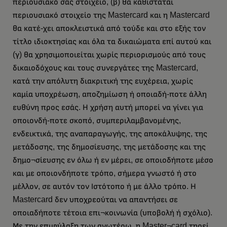
περιουσιακό σας στοιχείο, (β) θα καθίσταται
περιουσιακό στοιχείο της Mastercard και η Mastercard
θα κατέ-χει αποκλειστικά από τούδε και στο εξής τον
τίτλο ιδιοκτησίας και όλα τα δικαιώματα επί αυτού και
(γ) θα χρησιμοποιείται χωρίς περιορισμούς από τους
δικαιοδόχους και τους συνεργάτες της Mastercard,
κατά την απόλυτη διακριτική της ευχέρεια, χωρίς
καμία υποχρέωση, αποζημίωση ή οποιαδή-ποτε άλλη
ευθύνη προς εσάς. Η χρήση αυτή μπορεί να γίνει για
οποιονδή-ποτε σκοπό, συμπεριλαμβανομένης,
ενδεικτικά, της αναπαραγωγής, της αποκάλυψης, της
μετάδοσης, της δημοσίευσης, της μετάδοσης και της
δημο¬σίευσης εν όλω ή εν μέρει, σε οποιοδήποτε μέσο
και με οποιονδήποτε τρόπο, σήμερα γνωστό ή στο
μέλλον, σε αυτόν τον Ιστότοπο ή με άλλο τρόπο. Η
Mastercard δεν υποχρεούται να απαντήσει σε
οποιαδήποτε τέτοια επι¬κοινωνία (υποβολή ή σχόλιο).
Με την επιφύλαξη των ανωτέρω, η Master¬card τηρεί