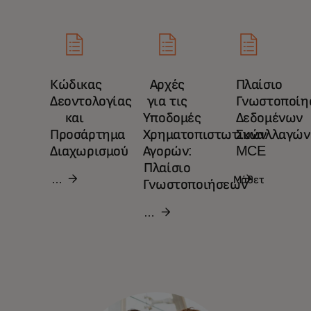
Κώδικας
Αρχές
Πλαίσιο
Δεοντολογίας
για τις
Γνωστοποίη
και
Υποδομές
Δεδομένων
Προσάρτημα
Χρηματοπιστωτικών
Συναλλαγών
Διαχωρισμού‎
Αγορών:
MCE‎
Πλαίσιο
Μάθετε
Μάθετε
Γνωστοποιήσεων
περισσότερα
περισσότερα
Μάθετε
περισσότερα