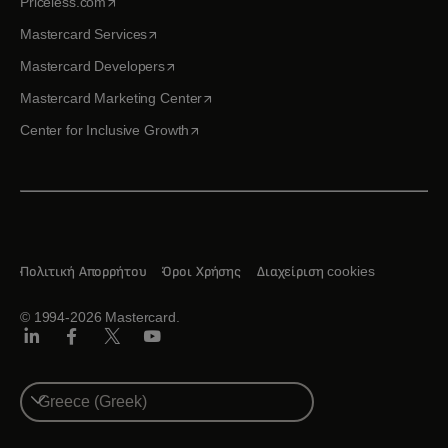
opens in a new tab
Priceless.com
opens in a new tab
Mastercard Services
opens in a new tab
Mastercard Developers
opens in a new tab
Mastercard Marketing Center
opens in a new tab
Center for Inclusive Growth
Πολιτική Απορρήτου
Όροι Χρήσης
Διαχείριση cookies
© 1994-2026 Mastercard.
Linkedin
Facebook
Twitter/X
Youtube
Select
a
country