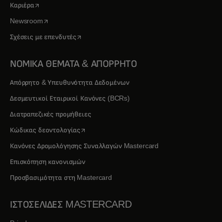
opens in a new tab
Καριέρα
opens in a new tab
Newsroom
opens in a new tab
Σχέσεις με επενδυτές
ΝΟΜΙΚΑ ΘΕΜΑΤΑ & ΑΠΟΡΡΗΤΟ
Απόρρητο & Υπευθυνότητα Δεδομένων
Δεσμευτικοί Εταιρικοί Κανόνες (BCRs)
Διατραπεζικές προμήθειες
opens in a new tab
Κώδικας δεοντολογίας
Κανόνες Δρομολόγησης Συναλλαγών Mastercard
Επισκόπηση κανονισμών
Προσβασιμότητα στη Mastercard
ΙΣΤΟΣΕΛΙΔΕΣ MASTERCARD