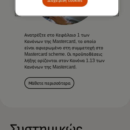
Διαχείριση cookies
Ανατρέξτε στο Κεφάλαιο 1 των
Κανόνων της Mastercard, το οποίο
είναι αφιερωμένο στη συμμετοχή στο
Mastercard scheme. Οι προϋποθέσεις
λήξης ορίζονται στον Κανόνα 1.13 των
Κανόνων της Mastercard.
Μάθετε περισσότερα
Συστημικώς