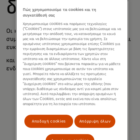
διαδικασίες
Πώς χρησιμοποιούμε τα cookies και τη
συγκατάθεσή σας
Χρησιμοποιούμε cookies και παρόμοιες τεχνολογίες
("Cookies") στους ιστότοπούς μας για να βελτιώσουμε και να
Οι κανόνες και τα προγράμματα
μετρήσουμε την απόδοσή τους, να κατανοήσουμε το κοινό
συμμόρφωσής μας προάγουν αξιοπιστία και
μας και να βελτιώσουμε την εμπειρία του χρήστη. Σε
ορισμένους ιστότοπους χρησιμοποιούμε επίσης Cookies για
ευκολία
την εμφάνιση διαφημίσεων με βάση τις δραστηριότητες
περιήγησης και τα ενδιαφέροντα των χρηστών στον
και το ασφαλές εμπόριο για όλους τους
ιστότοπο και σε άλλους ιστότοπους. Κάντε κλικ στη
"Διαχείριση cookies" που βρίσκεται παρακάτω για να μάθετε
ενδιαφερόμενους φορείς.
ποια cookies χρησιμοποιούμε σε αυτόν τον ιστότοπο και
γιατί. Μπορείτε πάντα να αλλάξετε τις προτιμήσεις
συγκατάθεσής σας χρησιμοποιώντας το εργαλείο
"Διαχείριση cookies" στο κάτω μέρος της οθόνης (που
υπάρχει διαθέσιμο ως σύνδεσμος αντί για κουμπί μέσα στον
ιστότοπο). Αυτό περιλαμβάνει την απόρριψη ορισμένων ή
όλων των Cookies, εκτός από εκείνα που είναι απολύτως
απαραίτητα για τη λειτουργία του ιστότοπου.
Αποδοχή cookies
Απόρριψη όλων