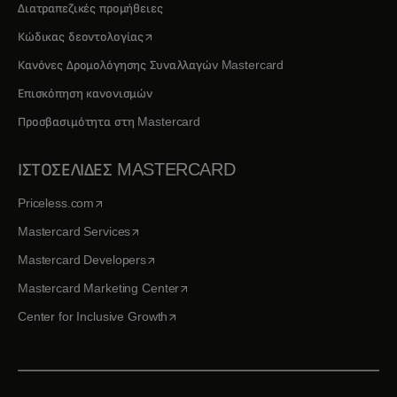
Διατραπεζικές προμήθειες
opens in a new tab
Κώδικας δεοντολογίας
Κανόνες Δρομολόγησης Συναλλαγών Mastercard
Επισκόπηση κανονισμών
Προσβασιμότητα στη Mastercard
ΙΣΤΟΣΕΛΙΔΕΣ MASTERCARD
opens in a new tab
Priceless.com
opens in a new tab
Mastercard Services
opens in a new tab
Mastercard Developers
opens in a new tab
Mastercard Marketing Center
opens in a new tab
Center for Inclusive Growth