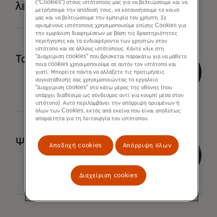
("Cookies") στους ιστότοπούς μας για να βελτιώσουμε και να
λειτουργίες
μετρήσουμε την απόδοσή τους, να κατανοήσουμε το κοινό
μας και να βελτιώσουμε την εμπειρία του χρήστη. Σε
ορισμένους ιστότοπους χρησιμοποιούμε επίσης Cookies για
την εμφάνιση διαφημίσεων με βάση τις δραστηριότητες
περιήγησης και τα ενδιαφέροντα των χρηστών στον
ιστότοπο και σε άλλους ιστότοπους. Κάντε κλικ στη
opens in a new tab
Το metaverse
"Διαχείριση cookies" που βρίσκεται παρακάτω για να μάθετε
ποια cookies χρησιμοποιούμε σε αυτόν τον ιστότοπο και
γιατί. Μπορείτε πάντα να αλλάξετε τις προτιμήσεις
συγκατάθεσής σας χρησιμοποιώντας το εργαλείο
"Διαχείριση cookies" στο κάτω μέρος της οθόνης (που
υπάρχει διαθέσιμο ως σύνδεσμος αντί για κουμπί μέσα στον
ιστότοπο). Αυτό περιλαμβάνει την απόρριψη ορισμένων ή
όλων των Cookies, εκτός από εκείνα που είναι απολύτως
απαραίτητα για τη λειτουργία του ιστότοπου.
opens in a new tab
Ψηφιακά πορτοφόλια
Αποδοχή cookies
Απόρριψη όλων
Διαχείριση cookies