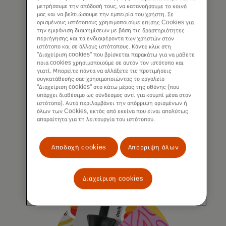
μετρήσουμε την απόδοσή τους, να κατανοήσουμε το κοινό
μας και να βελτιώσουμε την εμπειρία του χρήστη. Σε
ορισμένους ιστότοπους χρησιμοποιούμε επίσης Cookies για
την εμφάνιση διαφημίσεων με βάση τις δραστηριότητες
περιήγησης και τα ενδιαφέροντα των χρηστών στον
ιστότοπο και σε άλλους ιστότοπους. Κάντε κλικ στη
"Διαχείριση cookies" που βρίσκεται παρακάτω για να μάθετε
Προπληρωμένες κάρτες
ποια cookies χρησιμοποιούμε σε αυτόν τον ιστότοπο και
γιατί. Μπορείτε πάντα να αλλάξετε τις προτιμήσεις
για τον δημόσιο τομέα
συγκατάθεσής σας χρησιμοποιώντας το εργαλείο
"Διαχείριση cookies" στο κάτω μέρος της οθόνης (που
Το πρόγραμμα Mastercard Prepaid
υπάρχει διαθέσιμο ως σύνδεσμος αντί για κουμπί μέσα στον
Government and Public Sector είναι
ιστότοπο). Αυτό περιλαμβάνει την απόρριψη ορισμένων ή
όλων των Cookies, εκτός από εκείνα που είναι απολύτως
μια λύση κάρτας που υποστηρίζει τους
απαραίτητα για τη λειτουργία του ιστότοπου.
εθνικούς και τοπικούς φορείς, ώστε
να μπορούν να καταβάλλουν
κοινωνικά επιδόματα.
Αποδοχή cookies
Απόρριψη όλων
Διαχείριση cookies