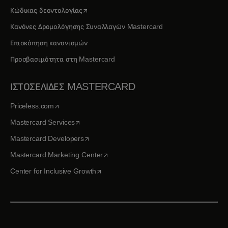
opens in a new tab
Κώδικας δεοντολογίας
Κανόνες Δρομολόγησης Συναλλαγών Mastercard
Επισκόπηση κανονισμών
Προσβασιμότητα στη Mastercard
ΙΣΤΟΣΕΛΙΔΕΣ MASTERCARD
opens in a new tab
Priceless.com
opens in a new tab
Mastercard Services
opens in a new tab
Mastercard Developers
opens in a new tab
Mastercard Marketing Center
opens in a new tab
Center for Inclusive Growth