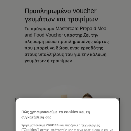
Προπληρωμένο voucher
γευμάτων και τροφίμων
Το πρόγραμμα Mastercard Prepaid Meal
and Food Voucher υποστηρίζει την
πληρωμή μέσω προπληρωμένης κάρτας
που μπορεί να δώσει ένας εργοδότης
στους υπαλλήλους του για την κάλυψη
γευμάτων ή τροφίμων.
Πώς χρησιμοποιούμε τα cookies και τη
συγκατάθεσή σας
Χρησιμοποιούμε cookies και παρόμοιες τεχνολογίες
("Cookies") στους ιστότοπούς μας για να βελτιώσουμε και να