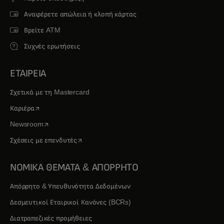
Αναφέρετε απώλεια ή κλοπή κάρτας
Βρείτε ATM
Συχνές ερωτήσεις
ΕΤΑΙΡΕΙΑ
Σχετικά με τη Mastercard
opens in a new tab
Καριέρα
opens in a new tab
Newsroom
opens in a new tab
Σχέσεις με επενδυτές
ΝΟΜΙΚΑ ΘΕΜΑΤΑ & ΑΠΟΡΡΗΤΟ
Απόρρητο & Υπευθυνότητα Δεδομένων
Δεσμευτικοί Εταιρικοί Κανόνες (BCRs)
Διατραπεζικές προμήθειες