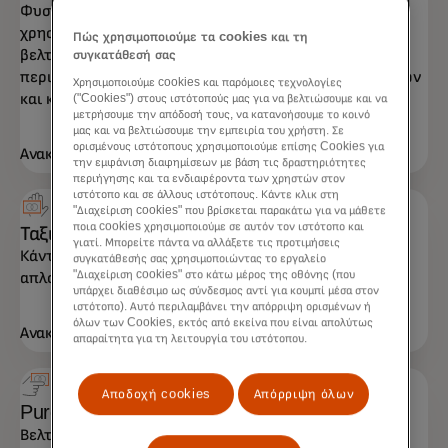
Φυσικές, κινητές ή εικονικές, οι εμπορικές μας λύσεις
χρησιμοποιούνται για τον έλεγχο των δαπανών και τη
Πώς χρησιμοποιούμε τα cookies και τη
βελτίωση της συμφωνίας λογαριασμών. Τα προϊόντα
συγκατάθεσή σας
περιλαμβάνουν κάρτες T&E, purchasing κάρτες αγορών
Χρησιμοποιούμε cookies και παρόμοιες τεχνολογίες
και κάρτες στόλου.
("Cookies") στους ιστότοπούς μας για να βελτιώσουμε και να
μετρήσουμε την απόδοσή τους, να κατανοήσουμε το κοινό
μας και να βελτιώσουμε την εμπειρία του χρήστη. Σε
ορισμένους ιστότοπους χρησιμοποιούμε επίσης Cookies για
Ανακαλύψτε λύσεις
την εμφάνιση διαφημίσεων με βάση τις δραστηριότητες
περιήγησης και τα ενδιαφέροντα των χρηστών στον
ιστότοπο και σε άλλους ιστότοπους. Κάντε κλικ στη
"Διαχείριση cookies" που βρίσκεται παρακάτω για να μάθετε
ποια cookies χρησιμοποιούμε σε αυτόν τον ιστότοπο και
Ταξιδιωτικές κάρτες
γιατί. Μπορείτε πάντα να αλλάξετε τις προτιμήσεις
Κάντε τα επαγγελματικά σας ταξίδια πιο ομαλά με
συγκατάθεσής σας χρησιμοποιώντας το εργαλείο
"Διαχείριση cookies" στο κάτω μέρος της οθόνης (που
απλοποιημένες δαπάνες και πληροφορίες εξόδων.
υπάρχει διαθέσιμο ως σύνδεσμος αντί για κουμπί μέσα στον
ιστότοπο). Αυτό περιλαμβάνει την απόρριψη ορισμένων ή
όλων των Cookies, εκτός από εκείνα που είναι απολύτως
Ανακαλύψτε λύσεις
απαραίτητα για τη λειτουργία του ιστότοπου.
Αποδοχή cookies
Απόρριψη όλων
Purchasing κάρτες
Βελτιστοποιήστε τις διαδικασίες προμηθειών για