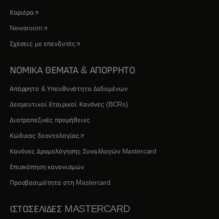
opens in a new tab
Καριέρα
opens in a new tab
Newsroom
opens in a new tab
Σχέσεις με επενδυτές
ΝΟΜΙΚΑ ΘΕΜΑΤΑ & ΑΠΟΡΡΗΤΟ
Απόρρητο & Υπευθυνότητα Δεδομένων
Δεσμευτικοί Εταιρικοί Κανόνες (BCRs)
Διατραπεζικές προμήθειες
opens in a new tab
Κώδικας δεοντολογίας
Κανόνες Δρομολόγησης Συναλλαγών Mastercard
Επισκόπηση κανονισμών
Προσβασιμότητα στη Mastercard
ΙΣΤΟΣΕΛΙΔΕΣ MASTERCARD