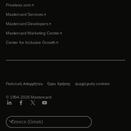
opens in a new tab
Priceless.com
opens in a new tab
Mastercard Services
opens in a new tab
Mastercard Developers
opens in a new tab
Mastercard Marketing Center
opens in a new tab
Center for Inclusive Growth
Πολιτική Απορρήτου
Όροι Χρήσης
Διαχείριση cookies
© 1994-2026 Mastercard.
Linkedin
Facebook
Twitter/X
Youtube
Select
a
country