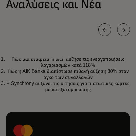
Αναλύσεις και Νέα
WHITE PAPER
Πώς μια εταιρεία fintech αύξησε τις ενεργοποιήσεις
Πώς να αναπτύξετε και να
Μάθετε περισσότερα
λογαριασμών κατά 118%
εφαρμόσετε πολιτικές για τα
Πώς η AIK Banka διαπίστωσε πιθανή αύξηση 30% στον
ταξίδια και να ελέγξετε τα κόστη
όγκο των συναλλαγών
Η Synchrony αυξάνει τις αιτήσεις για πιστωτικές κάρτες
σε μια νέα εποχή
μέσω εξατομίκευσης