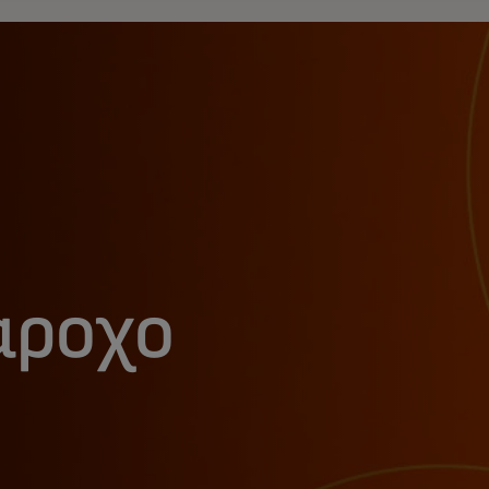
άροχο