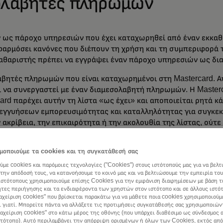
σολαβητές πληρωμών
 ως πάροχο υπηρεσιών που έχει καταχωρηθεί από έναν εκκαθα
εφαρμόσει κανόνες που διέπουν τη χρήση και τη συμπεριφορ
κκαθαριστής πρέπει να εγγράψει έναν πάροχο υπηρεσιών ως δ
αβητές πληρωμών που είναι καταχωρημένοι στη Mastercard. Αυ
 να συνεργαστεί με έναν διαμεσολαβητή πληρωμών. Η Master
card παρέχει αυτήν τη λίστα «ως έχει» και αποποιείται ρητά 
γγυήσεων εμπορευσιμότητας και καταλληλότητας για συγκεκρ
ακρίβεια, την επικαιρότητα ή την ακολουθία της λίστας, ούτε
ιονδήποτε λόγο. Η Mastercard δεν εκφράζει άποψη σχετικά μ
α.
μοποιούμε τα cookies και τη συγκατάθεσή σας
υτήν τη λίστα ή οποιοδήποτε μέρος αυτής, το πράττει με απο
ύμε cookies και παρόμοιες τεχνολογίες ("Cookies") στους ιστότοπούς μας για να βελτ
την απόδοσή τους, να κατανοήσουμε το κοινό μας και να βελτιώσουμε την εμπειρία του
tercard δεν φέρει καμία ευθύνη για οποιαδήποτε απώλεια ή ζ
ιστότοπους χρησιμοποιούμε επίσης Cookies για την εμφάνιση διαφημίσεων με βάση τ
τη λίστα ή/και τη χρήση της.
τες περιήγησης και τα ενδιαφέροντα των χρηστών στον ιστότοπο και σε άλλους ιστό
ιαχείριση cookies" που βρίσκεται παρακάτω για να μάθετε ποια cookies χρησιμοποιούμ
ι γιατί. Μπορείτε πάντα να αλλάξετε τις προτιμήσεις συγκατάθεσής σας χρησιμοποιών
ιαχείριση cookies" στο κάτω μέρος της οθόνης (που υπάρχει διαθέσιμο ως σύνδεσμος α
στότοπο). Αυτό περιλαμβάνει την απόρριψη ορισμένων ή όλων των Cookies, εκτός από