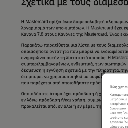
Σχετικά με τους διαμε
Η Mastercard ορίζει έναν διαμεσολαβητή πληρωμών
λογαριασμό των υπο-εμπόρων. Η Mastercard έχει 
Κανόνα 7.8 στους Κανόνες της Mastercard. Ένας ε
Παρακάτω παρατίθεται μια λίστα με τους διαμεσολ
οποιαδήποτε οντότητα που μπορεί να ενδιαφέρεται
ενημερώνει αυτήν τη λίστα κατά καιρούς. Η Master
συμπεριλαμβανομένων, ενδεικτικά, των σιωπηρών ε
δέσμευση ή εγγύηση σχετικά με την πληρότητα, την 
ότι μπορεί να χρησιμοποιηθεί με ασφάλεια για οπο
που παρέχεται από οποιοδήποτε πρόσωπο στη λίστ
Πώς χρησι
Οποιοδήποτε άτομο έχει πρόσβαση ή χρησιμοποιεί α
Χρησιμοποιο
μετρήσουμε 
εν λόγω πρόσβαση ή/και χρήση, συμφωνεί ότι η Mas
ορισμένους 
προκαλείται από, εν όλω ή εν μέρει, την πρόσβαση σ
δραστηριότη
κλικ στη "Δ
ιστότοπο κα
εργαλείο "Δ
μέσα στον ι