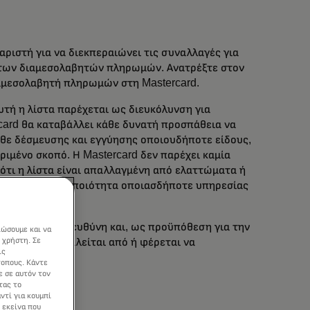
ριστή για να διεκπεραιώνει τις συναλλαγές για
ά των διαμεσολαβητών πληρωμών. Ανατρέξτε στον
ιαμεσολαβητή πληρωμών στη Mastercard.
τή η λίστα παρέχεται ως διευκόλυνση για
card θα καταβάλλει κάθε δυνατή προσπάθεια να
κάθε δέσμευσης και εγγύησης οποιουδήποτε είδους,
ιμένο σκοπό. Η Mastercard δεν παρέχει καμία
 ότι η λίστα είναι απαλλαγμένη από ελαττώματα ή
ε τη φύση ή την ποιότητα οποιασδήποτε υπηρεσίας
κλειστική του ευθύνη και, ως προϋπόθεση για την
ιώσουμε και να
 χρήστη. Σε
ημία που προκαλείται από ή φέρεται να
ις
τοπους. Κάντε
ε σε αυτόν τον
τας το
ντί για κουμπί
 εκείνα που