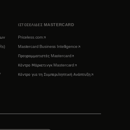
ΙΣΤΟΣΕΛΙΔΕΣ MASTERCARD
opens in a new tab
νων
Priceless.com
opens in a new tab
Rs)
Mastercard Business Intelligence
opens in a new tab
Προγραμματιστές Mastercard
ew tab
opens in a new tab
Κέντρο Μάρκετινγκ Mastercard
ν
opens in a new tab
Κέντρο για τη Συμπεριληπτική Ανάπτυξη