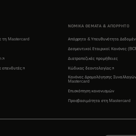
ΝΟΜΙΚΑ ΘΕΜΑΤΑ & ΑΠΟΡΡΗΤΟ
ε τη Mastercard
Απόρρητο & Υπευθυνότητα Δεδομέ
ens in a new tab
Δεσμευτικοί Εταιρικοί Κανόνες (BC
opens in a new tab
m
Διατραπεζικές προμήθειες
opens in a new tab
opens in a n
ε επενδυτές
Κώδικας δεοντολογίας
Κανόνες Δρομολόγησης Συναλλαγώ
Mastercard
Επισκόπηση κανονισμών
Προσβασιμότητα στη Mastercard