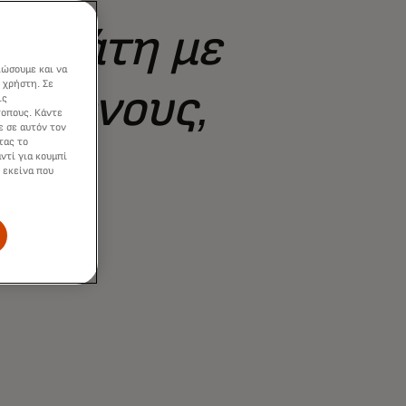
νεργάτη με
ιώσουμε και να
 χρήστη. Σε
ισμένους,
ις
τοπους. Κάντε
ε σε αυτόν τον
τας το
ους.
ντί για κουμπί
 εκείνα που