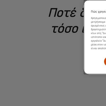
Ποτέ δεν 
Πώς χρησι
Χρησιμοποιο
μετρήσουμε 
τόσο ικα
ορισμένους 
δραστηριότη
κλικ στη "Δ
ιστότοπο κα
ταλ
εργαλείο "Δ
μέσα στον ι
είναι απολύ