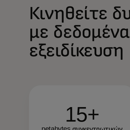
Κινηθείτε δ
με δεδομένα
εξειδίκευση
15+
petabytes συγκεντρωτικών