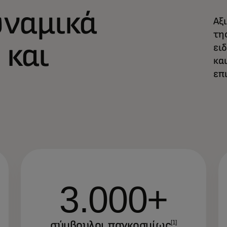
υναμικά
Αξ
τη
 και
ει
κα
επ
3.000+
σύμβουλοι παγκοσμίως
[1]