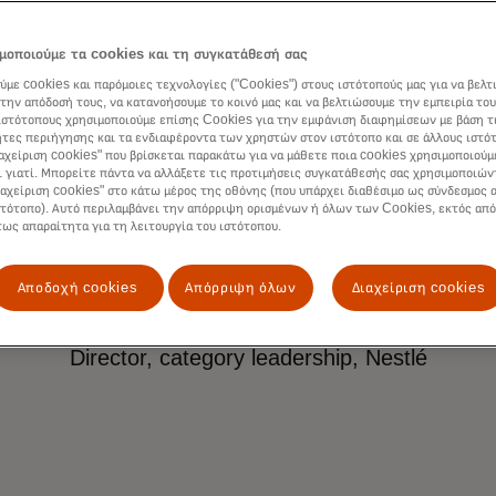
είχα εξωτερικό συ
μοποιούμε τα cookies και τη συγκατάθεσή σας
ύμε cookies και παρόμοιες τεχνολογίες ("Cookies") στους ιστότοπούς μας για να βελτ
την απόδοσή τους, να κατανοήσουμε το κοινό μας και να βελτιώσουμε την εμπειρία του
νούς, υψηλά καταρτ
ιστότοπους χρησιμοποιούμε επίσης Cookies για την εμφάνιση διαφημίσεων με βάση τ
τες περιήγησης και τα ενδιαφέροντα των χρηστών στον ιστότοπο και σε άλλους ιστό
ιαχείριση cookies" που βρίσκεται παρακάτω για να μάθετε ποια cookies χρησιμοποιούμ
ι γιατί. Μπορείτε πάντα να αλλάξετε τις προτιμήσεις συγκατάθεσής σας χρησιμοποιών
αντούχους ανθρώπ
ιαχείριση cookies" στο κάτω μέρος της οθόνης (που υπάρχει διαθέσιμο ως σύνδεσμος α
στότοπο). Αυτό περιλαμβάνει την απόρριψη ορισμένων ή όλων των Cookies, εκτός από
τως απαραίτητα για τη λειτουργία του ιστότοπου.
Αποδοχή cookies
Απόρριψη όλων
Διαχείριση cookies
Raegon Barnes
Director, category leadership, Nestlé