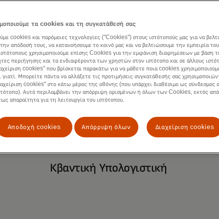
ομείς
μοποιούμε τα cookies και τη συγκατάθεσή σας
ύμε cookies και παρόμοιες τεχνολογίες ("Cookies") στους ιστότοπούς μας για να βελτ
την απόδοσή τους, να κατανοήσουμε το κοινό μας και να βελτιώσουμε την εμπειρία του
ιστότοπους χρησιμοποιούμε επίσης Cookies για την εμφάνιση διαφημίσεων με βάση τ
τες περιήγησης και τα ενδιαφέροντα των χρηστών στον ιστότοπο και σε άλλους ιστό
ιαχείριση cookies" που βρίσκεται παρακάτω για να μάθετε ποια cookies χρησιμοποιούμ
ι γιατί. Μπορείτε πάντα να αλλάξετε τις προτιμήσεις συγκατάθεσής σας χρησιμοποιών
ιαχείριση cookies" στο κάτω μέρος της οθόνης (που υπάρχει διαθέσιμο ως σύνδεσμος α
στότοπο). Αυτό περιλαμβάνει την απόρριψη ορισμένων ή όλων των Cookies, εκτός από
τως απαραίτητα για τη λειτουργία του ιστότοπου.
Αποδοχή cookies
Απόρριψη όλων
Διαχείριση cookies
Κβαντική Υπολογιστική