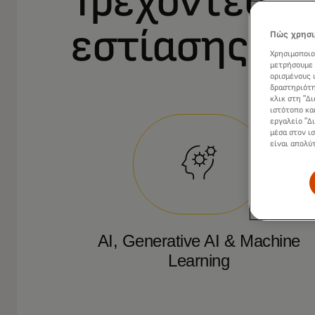
Τρέχοντες τ
εστίασης
Πώς χρησι
Χρησιμοποιο
μετρήσουμε 
ορισμένους 
δραστηριότη
κλικ στη "Δ
ιστότοπο κα
εργαλείο "Δ
μέσα στον ι
είναι απολύ
AI, Generative AI & Machine
Learning