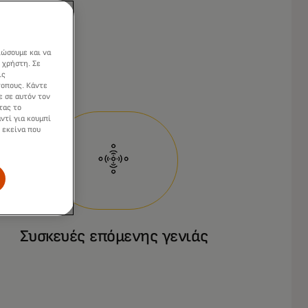
ιώσουμε και να
 χρήστη. Σε
ις
τοπους. Κάντε
ε σε αυτόν τον
τας το
ντί για κουμπί
 εκείνα που
Συσκευές επόμενης γενιάς