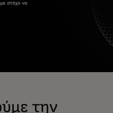
 με στόχο να
.
ύμε την