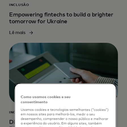
INCLUSÃO
Empowering fintechs to build a brighter
tomorrow for Ukraine
Lê mais
Como usamos cookies e seu
consentimento
Usamos cookies e tecnologias semelhantes (“cookies”)
INOVAÇÃO
em nossos sites para melhorá-los, medir o seu
desempenho, compreender o nosso público e melhorar
Digitising Europe’s economies through
a experiência do usuário. Em alguns sites, também