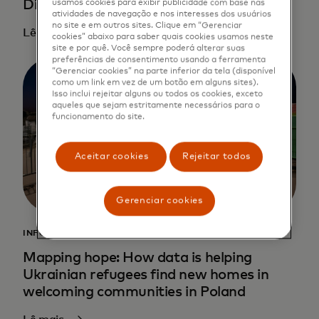
Digital Country Partnerships
usamos cookies para exibir publicidade com base nas
atividades de navegação e nos interesses dos usuários
no site e em outros sites. Clique em “Gerenciar
Lê mais
cookies” abaixo para saber quais cookies usamos neste
site e por quê. Você sempre poderá alterar suas
preferências de consentimento usando a ferramenta
“Gerenciar cookies” na parte inferior da tela (disponível
como um link em vez de um botão em alguns sites).
Isso inclui rejeitar alguns ou todos os cookies, exceto
aqueles que sejam estritamente necessários para o
funcionamento do site.
Aceitar cookies
Rejeitar todos
Gerenciar cookies
INFORMAÇÕES SOBRE DADOS
Mapping hope: How data is helping
Ukrainian refugees find new homes in
welcoming communities in Poland