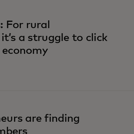
 For rural
t’s a struggle to click
al economy
urs are finding
umbers