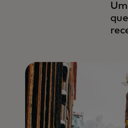
Um 
que
rec