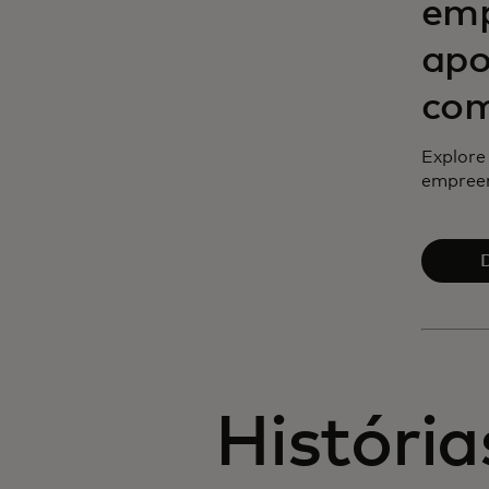
emp
apo
com
Explore
empreen
D
História