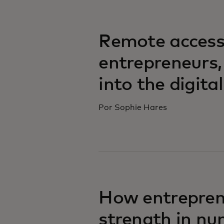
Remote access:
entrepreneurs, i
into the digit
Por Sophie Hares
How entreprene
strength in n