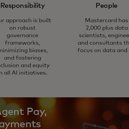
Responsibility
People
r approach is built
Mastercard has
on robust
2,000 plus data
governance
scientists, engine
frameworks,
and consultants t
minimizing biases,
focus on data and 
and fostering
nclusion and equity
n all AI initiatives.
Agent Pay,
payments