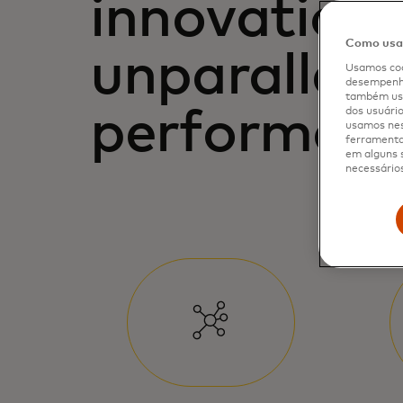
innovation
Como usam
unparallele
Usamos coo
desempenho
também usa
performan
dos usuário
usamos nes
ferramenta 
em alguns s
necessários