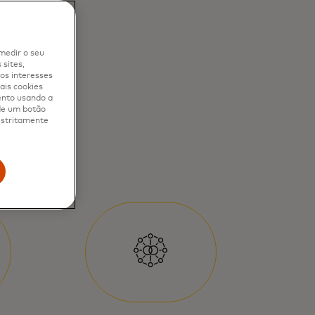
medir o seu
sites,
os interesses
ais cookies
ento usando a
 de um botão
 estritamente