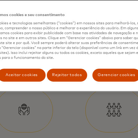
 powers
os cookies e seu consentimento
d
kies e tecnologias semelhantes (“cookies”) em nossos sites para melhorá-los, 
, compreender o nosso público e melhorar a experiência do usuário. Em alguns 
mos cookies para exibir publicidade com base nas atividades de navegação e n
ce
s no site e em outros sites. Clique em “Gerenciar cookies” abaixo para saber qu
te site e por quê. Você sempre poderá alterar suas preferências de consentim
“Gerenciar cookies” na parte inferior da tela (disponível como um link em vez
ites). Isso inclui rejeitar alguns ou todos os cookies, exceto aqueles que sejam
 para o funcionamento do site.
Aceitar cookies
Rejeitar todos
Gerenciar cookies