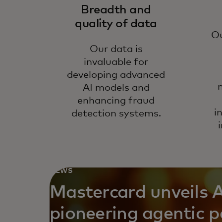
Breadth and
quality of data
Ou
Our data is
invaluable for
developing advanced
AI models and
enhancing fraud
i
detection systems.
i
NEWS
Mastercard unveils 
pioneering agentic 