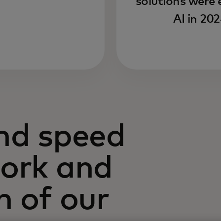
solutions were 
AI in 20
and speed
work and
h of our