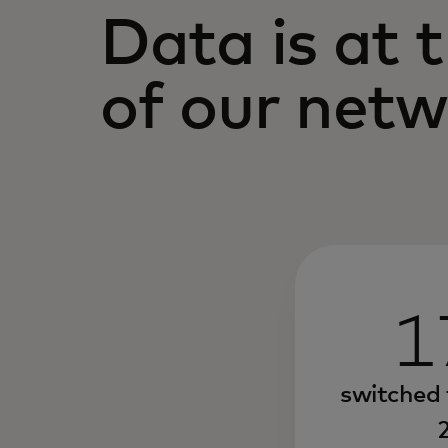
Data is at 
of our net
1
switched 