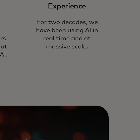
Experience
For two decades, we
have been using AI in
ers
real time and at
hat
massive scale.
AI.