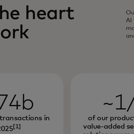
the heart
Ou
AI
work
ma
an
74b
~1
transactions in
of our produc
value-added se
[1]
2025