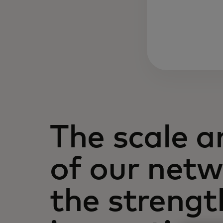
The scale 
of our net
the strengt