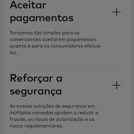
Aceitar
pagamentos
Tornamos tão simples para os
comerciantes aceitarem pagamentos
quanto é para os consumidores efetuá-
los.
Reforçar a
segurança
As nossas soluções de segurança em
Estamos a moldar o futuro do
múltiplas camadas ajudam a reduzir a
comércio, simplificando e protegendo o
fraude, os riscos de autorização e os
processamento de pagamentos, para
riscos regulamentares.
que possa alcançar novos mercados e