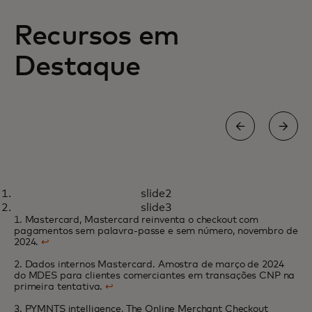
Recursos em
Destaque
LIVRO BRANCO
slide2
Comerciantes online recorrem a
opens in a new tab
Saber mais
slide3
tecnologias de um só clique para
1. Mastercard, Mastercard reinventa o checkout com
pagamentos sem palavra-passe e sem número, novembro de
proporcionar uma experiência de
2024.
↩
finalização de compra integrada
2. Dados internos Mastercard. Amostra de março de 2024
do MDES para clientes comerciantes em transações CNP na
primeira tentativa.
↩
3. PYMNTS intelligence, The Online Merchant Checkout