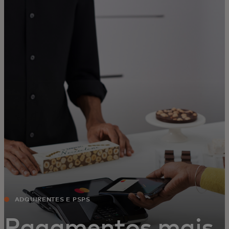
Para ti
Para empresas
Para o mundo
Para inovadores
Notícias e tendências
ADQUIRENTES E PSPS
Pagamentos mais