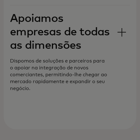
clientes com mais formas de
pagamento, ajustadas às suas
Apoiamos
necessidades em evolução.
empresas de todas
as dimensões
Dispomos de soluções e parceiros para
o apoiar na integração de novos
comerciantes, permitindo-lhe chegar ao
mercado rapidamente e expandir o seu
negócio.