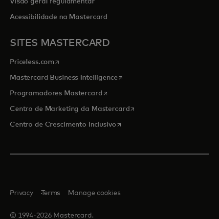
Visão geral regulamentar
Acessibilidade na Mastercard
SITES MASTERCARD
opens in a new tab
Priceless.com
opens in a new tab
Mastercard Business Intelligence
opens in a new tab
Programadores Mastercard
opens in a new tab
Centro de Marketing da Mastercard
opens in a new tab
Centro de Crescimento Inclusivo
Privacy
Terms
Manage cookies
© 1994-2026 Mastercard.