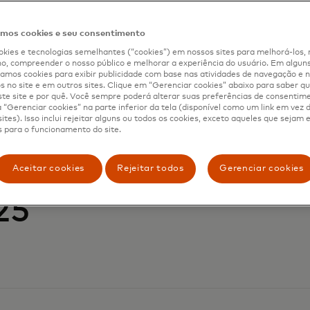
os cookies e seu consentimento
kies e tecnologias semelhantes (“cookies”) em nossos sites para melhorá-los, 
, compreender o nosso público e melhorar a experiência do usuário. Em alguns 
mos cookies para exibir publicidade com base nas atividades de navegação e n
25
s no site e em outros sites. Clique em “Gerenciar cookies” abaixo para saber qu
te site e por quê. Você sempre poderá alterar suas preferências de consentim
“Gerenciar cookies” na parte inferior da tela (disponível como um link em vez
ites). Isso inclui rejeitar alguns ou todos os cookies, exceto aqueles que sejam
 para o funcionamento do site.
Aceitar cookies
Rejeitar todos
Gerenciar cookies
25