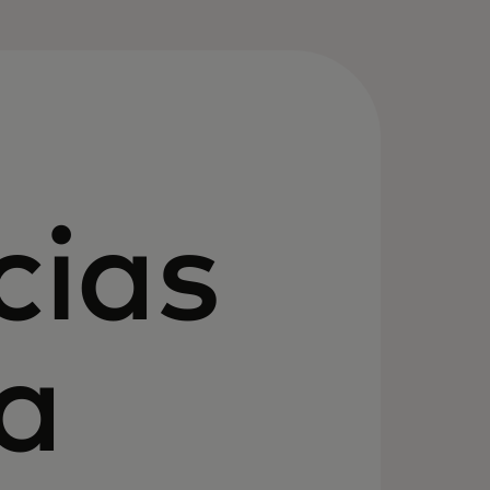
cias
a