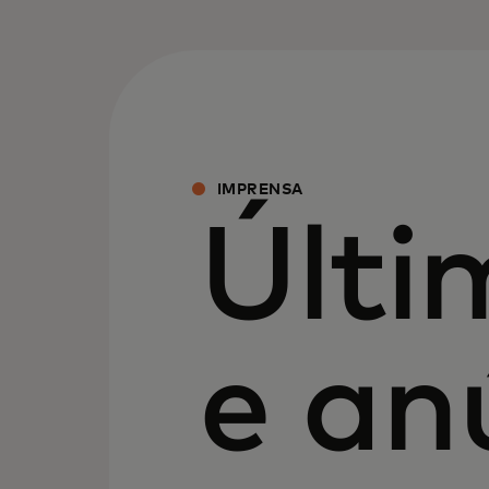
IMPRENSA
Últi
e an