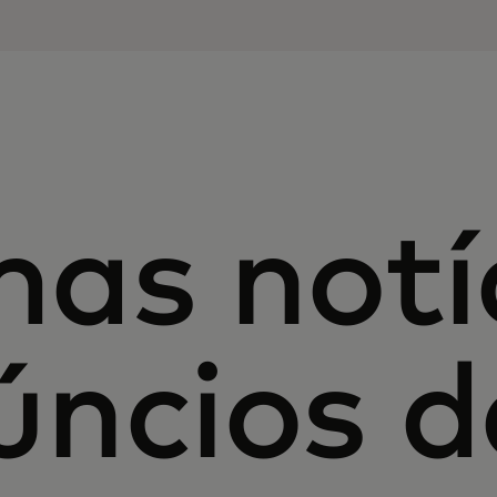
mas notí
úncios d