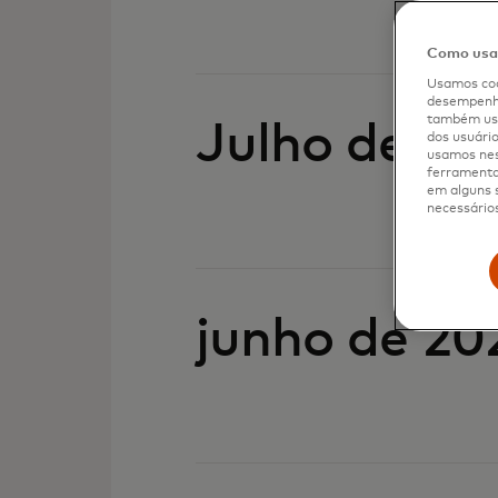
Como usam
Usamos coo
desempenho
também usa
Julho de 20
dos usuário
usamos nes
ferramenta 
em alguns s
necessários
junho de 20