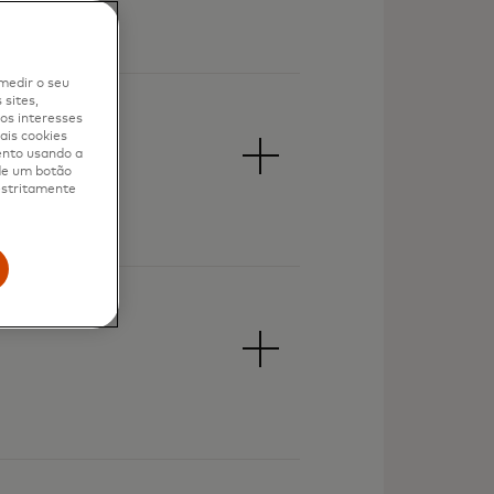
medir o seu
sites,
os interesses
ais cookies
ento usando a
 de um botão
 estritamente