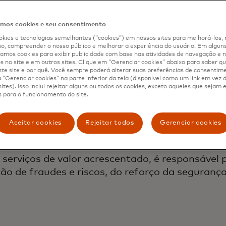
os cookies e seu consentimento
kies e tecnologias semelhantes (“cookies”) em nossos sites para melhorá-los, 
, compreender o nosso público e melhorar a experiência do usuário. Em alguns 
mos cookies para exibir publicidade com base nas atividades de navegação e n
 e dá poder às pessoas em todo o mundo. Com 
s no site e em outros sites. Clique em “Gerenciar cookies” abaixo para saber qu
te site e por quê. Você sempre poderá alterar suas preferências de consentim
agamento, tornando as transações seguras, sim
“Gerenciar cookies” na parte inferior da tela (disponível como um link em vez
ites). Isso inclui rejeitar alguns ou todos os cookies, exceto aqueles que sejam
 para o funcionamento do site.
fluxos de pagamentos comerciais e novos func
 digital nos seus próprios termos.
Aceitar cookies
Rejeitar todos
Gerenciar cookies
serviços de valor acrescentado, é responsável 
tão de fraudes e riscos, do reforço da seguranç