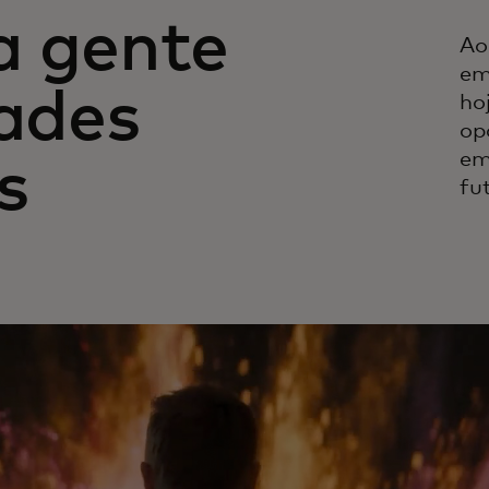
a gente
Ao
em
dades
ho
op
em
s
fu