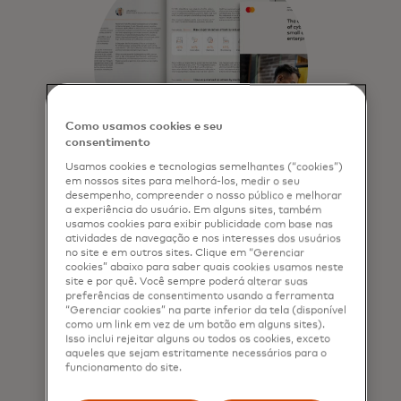
Como usamos cookies e seu
consentimento
Usamos cookies e tecnologias semelhantes (“cookies”)
em nossos sites para melhorá-los, medir o seu
desempenho, compreender o nosso público e melhorar
Parte 1: A realidade
a experiência do usuário. Em alguns sites, também
usamos cookies para exibir publicidade com base nas
diária dos ciberataques
atividades de navegação e nos interesses dos usuários
para as PME
no site e em outros sites. Clique em “Gerenciar
cookies” abaixo para saber quais cookies usamos neste
site e por quê. Você sempre poderá alterar suas
Explorando a realidade dos
preferências de consentimento usando a ferramenta
ciberataques e quem afetam, que
“Gerenciar cookies” na parte inferior da tela (disponível
formas assumem e como as
como um link em vez de um botão em alguns sites).
Isso inclui rejeitar alguns ou todos os cookies, exceto
empresas começam a reagir.
aqueles que sejam estritamente necessários para o
funcionamento do site.
Saber mais