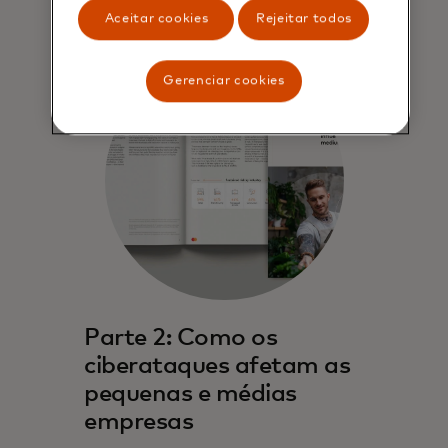
Aceitar cookies
Rejeitar todos
Gerenciar cookies
Parte 2: Como os
ciberataques afetam as
pequenas e médias
empresas