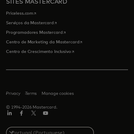
SITES MASTERCARD
opens in a new tab
Priceless.com
opens in a new tab
Serviços da Mastercard
opens in a new tab
Programadores Mastercard
opens in a new tab
Centro de Marketing da Mastercard
opens in a new tab
Centro de Crescimento Inclusivo
Privacy
Terms
Manage cookies
© 1994-2026 Mastercard.
LinkedIn
Facebook
Twitter/X
Youtube
Select
a