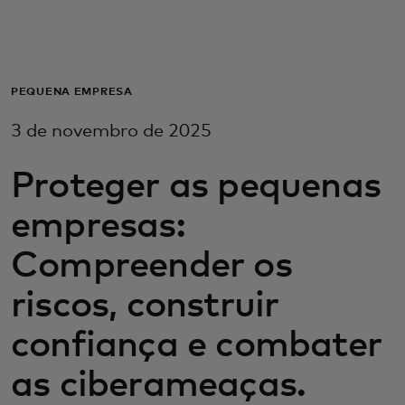
Para ti
Para empresas
PEQUENA EMPRESA
3 de novembro de 2025
Para o mundo
Proteger as pequenas
Para inovadores
empresas:
Compreender os
Notícias e tendências
riscos, construir
confiança e combater
as ciberameaças.