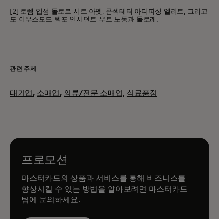
[2] 로렘 입섬 돌로르 시트 아멧, 콘섹테터 아디피싱 엘리트, 그리고
도 이우스모드 템포 인시던트 우트 노동과 돌로레.
관련 주제
대기업
,
소매업
,
의류/전문 소매업,
식료품점
프로모션
마스터카드의 상품과 서비스를 통해 비즈니스를
향상시킬 수 있는 방법을 알아보려면 마스터카드
팀에 문의하세요.