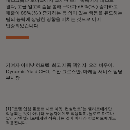
데스크톱과 모바일에서 실시한 초기 홈페이지 테스트
결과, 고급 알고리즘을 통해 구매가 68%(% ) 증가하고
매출이 88%(% ) 증가하는 등 의미 있는 행동을 유도하는
팀의 능력에 상당한 영향을 미치는 것으로 이미
입증되었습니다.
기여자
아이낫 하프텔
, 최고 제품 책임자;
오리 바우어
,
Dynamic Yield CEO; 수잔 그로스만, 마케팅 서비스 담당
부사장
[1] "로렘 입섬 돌로르 시트 아멧, 컨설턴트"는 엘리트에게만
적용되는 것이 아니라 노동자에게도 적용되며, 돌로르 마그나
알리카엔 엘리트에게만 적용되는 것이 아니라 컨설턴트에게도
적용됩니다.