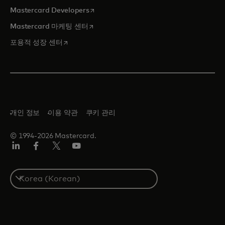
새 탭에서 열림
Mastercard Developers
새 탭에서 열림
Mastercard 마케팅 센터
새 탭에서 열림
포용적 성장 센터
개인 정보
이용 약관
쿠키 관리
© 1994-2026 Mastercard.
Lin
Fa
트
유
ked
ceb
위
튜
In
ook
터/
브
S
X
e
l
e
c
t
a