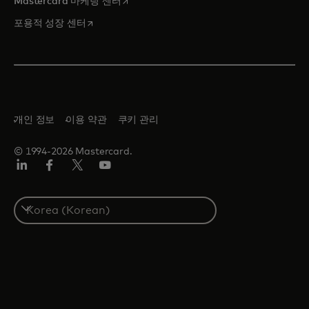
Mastercard 마케팅 센터
새 탭에서 열림
포용적 성장 센터
개인 정보
이용 약관
쿠키 관리
© 1994-2026 Mastercard.
Lin
Fa
트
유
ked
ceb
위
튜
In
ook
터/
브
S
X
e
l
e
c
t
a
c
o
u