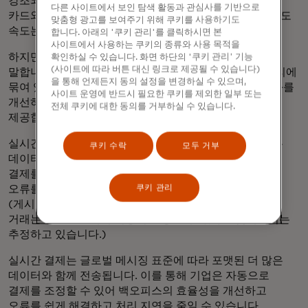
강조되었습니다. 오프라인 은행이 문을 닫고 사람들이
다른 사이트에서 보인 탐색 활동과 관심사를 기반으로
카드와 모바일 지갑에 의존해 지원을 받는 재난 구호에서도
맞춤형 광고를 보여주기 위해 쿠키를 사용하기도
속도는 핵심입니다.
합니다. 아래의 '쿠키 관리'를 클릭하시면 본
사이트에서 사용하는 쿠키의 종류와 사용 목적을
하지만 결제 전문가들은 속도는 거의 중요하지 않다고
확인하실 수 있습니다. 화면 하단의 '쿠키 관리' 기능
(사이트에 따라 버튼 대신 링크로 제공될 수 있습니다)
말합니다. 즉시 청산 및 결제를 통한 즉각적인 결제는 처리에
을 통해 언제든지 동의 설정을 변경하실 수 있으며,
묶여 있는 금액을 줄여 비즈니스의 현금 및 유동성 최적화를
사이트 운영에 반드시 필요한 쿠키를 제외한 일부 또는
개선하고 소비자에게 훨씬 더 명확한 재정 상황을
전체 쿠키에 대한 동의를 거부하실 수 있습니다.
제공합니다.
실시간 결제는 글로벌 메시징 표준에 따라 포맷된 더 많은
쿠키 수락
모두 거부
데이터와 함께 전송됩니다. 이를 통해 기업은 자동으로
결제를 조정할 수 있어 백오피스의 효율성을 개선하고
오류를 쉽게 해결하고 처리 지연을 줄일 수 있습니다.
쿠키 관리
(게시되지 않거나 해결을 위해 수동 개입이 필요한 모든
거래는 50~60달러의 비용이 발생할 수 있다고 업계에서는
추정하고 있습니다.)
실시간 결제는 글로벌 메시징 표준에 따라 포맷된 더 많은
데이터와 함께 전송됩니다. 이를 통해 기업은 자동으로
결제를 조정할 수 있어 백오피스의 효율성을 개선하고
오류를 쉽게 해결하고 처리 지연을 줄일 수 있습니다.