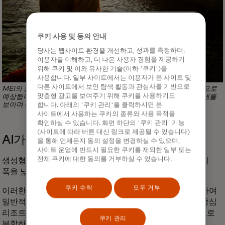
쿠키 사용 및 동의 안내
당사는 웹사이트 환경을 개선하고, 성과를 측정하며,
이용자를 이해하고, 더 나은 사용자 경험을 제공하기
위해 쿠키 및 이와 유사한 기술(이하 '쿠키')을
사용합니다. 일부 사이트에서는 이용자가 본 사이트 및
다른 사이트에서 보인 탐색 활동과 관심사를 기반으로
MEI의 분석에 따르면, 이번 여름 파리 여행 시즌은 강세를 보일 것으로
맞춤형 광고를 보여주기 위해 쿠키를 사용하기도
예상됩니다. 프랑스 수도는 작년 여름 일정 대비 가장 강력한 성장세를
보이며 다른 유럽 4개 도시를 제치고 선두에 올랐습니다.
합니다. 아래의 '쿠키 관리'를 클릭하시면 본
사이트에서 사용하는 쿠키의 종류와 사용 목적을
확인하실 수 있습니다. 화면 하단의 '쿠키 관리' 기능
(사이트에 따라 버튼 대신 링크로 제공될 수 있습니다)
AI가 여행에 미치는 영향
을 통해 언제든지 동의 설정을 변경하실 수 있으며,
사이트 운영에 반드시 필요한 쿠키를 제외한 일부 또는
전체 쿠키에 대한 동의를 거부하실 수 있습니다.
생성형 AI 플랫폼의 성장은 사람들이 추구하는 여행 경험의
폭을 넓혔습니다.
쿠키 수락
모두 거부
이러한 AI 서비스의 유료 구독자들은 이러한 도구를 사용하여
일반적인 목적지를 넘어, 유적지, 신흥 와인 지역, 웰니스 중심
리조트와 같이 경험이 풍부하고 그들의 관심사에 직접적으로
쿠키 관리
부합하는 장소를 방문했습니다.