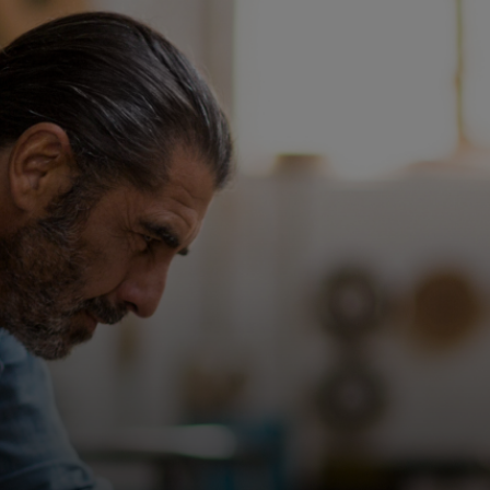
Pro vás
Pro firmy
Pro svět
Pro inovátory
Novinky a trendy