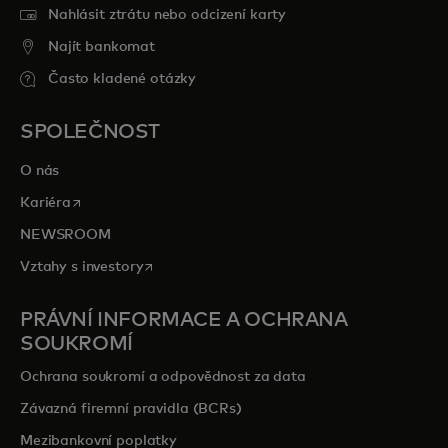
Nahlásit ztrátu nebo odcizení karty
Najít bankomat
Často kladené otázky
SPOLEČNOST
O nás
opens in a new tab
Kariéra
NEWSROOM
opens in a new tab
Vztahy s investory
PRÁVNÍ INFORMACE A OCHRANA
SOUKROMÍ
Ochrana soukromí a odpovědnost za data
Závazná firemní pravidla (BCRs)
Mezibankovní poplatky