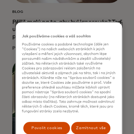
BLOG
Příliš malý na to, aby byl ignorován? Teď
už ne. Proč je pro malé podniky zásadní
posílit kybernetickou obranu
Jak používáme cookies a váš souhlas
Používáme cookies a podobné technologie (dále jen
Přečtěte si více
"Cookies") na našich webových stránkách k jejich
vylepšení a měření jejich výkonnosti, abychom lépe
porozuměli našim návštěvníkům a zlepšili uživatelský
zážitek. Na některých stránkách také využíváme
Cookies pro zobrazování reklam založených na
uživatelské aktivitě a zájmech jak na této, tak i na jiných
stránkách. Klikněte níže na "Správa souborů cookies" a
dozvíte se, které Cookies zde používáme a proč. Vaše
preference ohledně souhlasu můžete kdykoli upravit
pomocí nástroje "Správa souborů cookies" na spodní
části obrazovky (na některých stránkách dostupné jako
odkaz místo tlačítka). Toto zahrnuje možnost odmítnutí
některých či všech Cookies, kromě těch, které jsou pro
fungování stránky zcela nezbytné.
Povolit cookies
Zamítnout vše