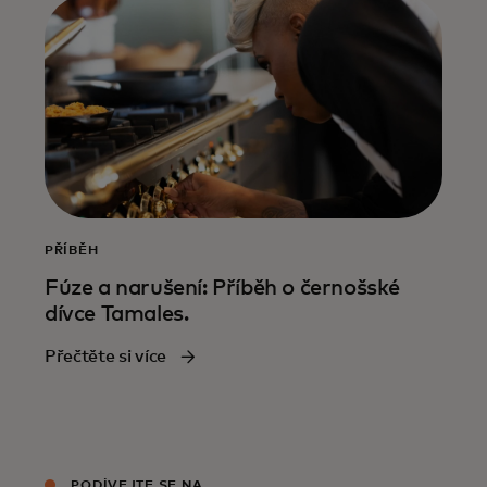
PŘÍBĚH
Fúze a narušení: Příběh o černošské
dívce Tamales.
Přečtěte si více
PODÍVEJTE SE NA