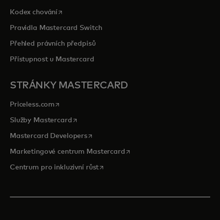
opens in a new tab
Kodex chování
Pravidla Mastercard Switch
Přehled právních předpisů
Přístupnost u Mastercard
STRÁNKY MASTERCARD
opens in a new tab
Priceless.com
opens in a new tab
Služby Mastercard
opens in a new tab
Mastercard Developers
opens in a new tab
Marketingové centrum Mastercard
opens in a new tab
Centrum pro inkluzivní růst