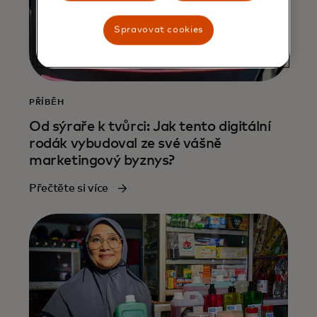
Spravovat cookies
PŘÍBĚH
Od sýraře k tvůrci: Jak tento digitální
rodák vybudoval ze své vášně
marketingový byznys?
Přečtěte si více