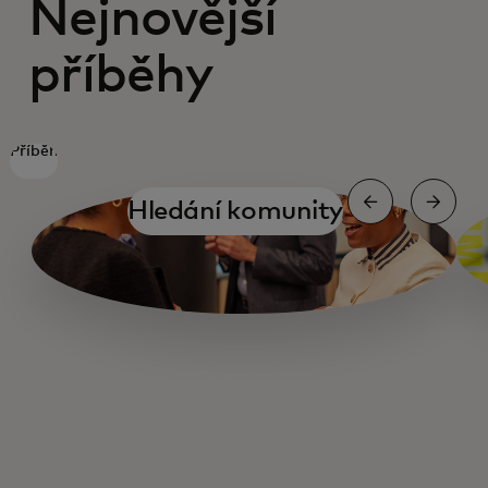
Nejnovější
příběhy
Příběh
Hledání komunity
Organizace
Organizace
Zásobování hlavní ulice palivem
Vybírání peněz
Navigátor pro malé podniky