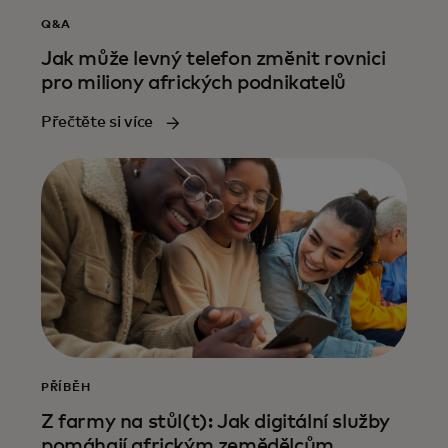
Q&A
Jak může levný telefon změnit rovnici
pro miliony afrických podnikatelů
Přečtěte si více
PŘÍBĚH
Z farmy na stůl(t): Jak digitální služby
pomáhají africkým zemědělcům