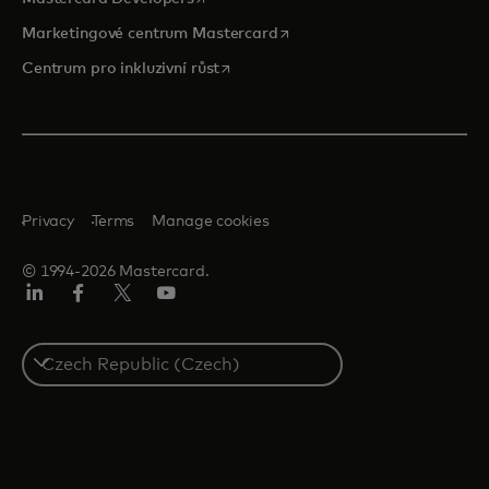
opens in a new tab
Marketingové centrum Mastercard
opens in a new tab
Centrum pro inkluzivní růst
Privacy
Terms
Manage cookies
© 1994-2026 Mastercard.
Linkedin
Facebook
Twitter/X
Youtube
Select
a
country