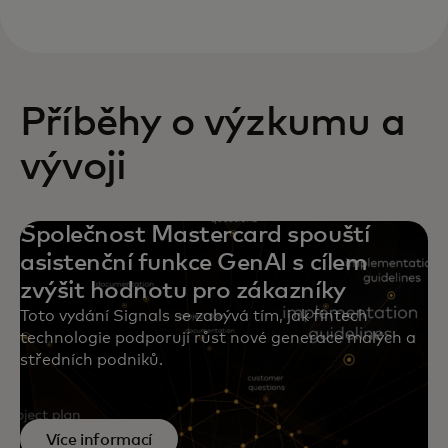
Příběhy o výzkumu a
vývoji
Společnost Mastercard spouští
asistenční funkce GenAI s cílem
zvýšit hodnotu pro zákazníky
Toto vydání Signals se zabývá tím, jak fintech
technologie podporují růst nové generace malých a
středních podniků.
Více informací