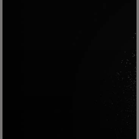
Pro vás
Pro firmy
Pro svět
Pro inovátory
Novinky a trendy