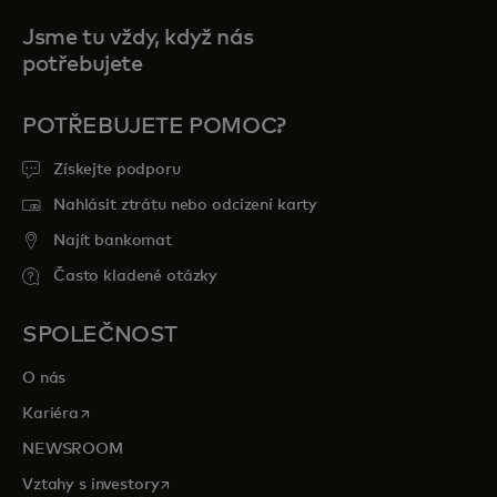
Jsme tu vždy, když nás
potřebujete
POTŘEBUJETE POMOC?
Získejte podporu
Nahlásit ztrátu nebo odcizení karty
Najít bankomat
Často kladené otázky
SPOLEČNOST
O nás
opens in a new tab
Kariéra
NEWSROOM
opens in a new tab
Vztahy s investory