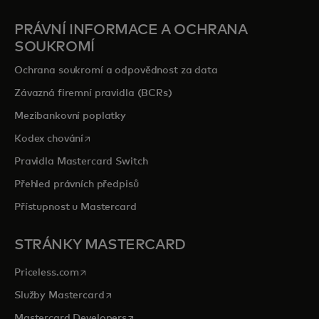
PRÁVNÍ INFORMACE A OCHRANA
SOUKROMÍ
Ochrana soukromí a odpovědnost za data
Závazná firemní pravidla (BCRs)
Mezibankovní poplatky
opens in a new tab
Kodex chování
Pravidla Mastercard Switch
Přehled právních předpisů
Přístupnost u Mastercard
STRÁNKY MASTERCARD
opens in a new tab
Priceless.com
opens in a new tab
Služby Mastercard
opens in a new tab
Mastercard Developers