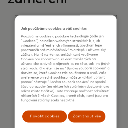
Jak používáme cookies a váš souhlas
Používáme cookies a podobné technologie (dále jen
"Cookies") na našich webových stránkách k jejich
vylepšení a měření jejich výkonnosti, abychom lépe
porozuměli našim návštěvníkům a zlepšili uživatelský
zážitek. Na některých stránkách také využíváme
Umělá inteligence, generativní
Cookies pro zobrazování reklam založených na
uživatelské aktivitě a zájmech jak na této, tak i na jiných
umělá inteligence a strojové učení
stránkách. Klikněte níže na "Správa souborů cookies" a
dozvíte se, které Cookies zde používáme a proč. Vaše
preference ohledně souhlasu můžete kdykoli upravit
pomocí nástroje "Správa souborů cookies" na spodní
části obrazovky (na některých stránkách dostupné jako
odkaz místo tlačítka). Toto zahrnuje možnost odmítnutí
některých či všech Cookies, kromě těch, které jsou pro
fungování stránky zcela nezbytné.
Povolit cookies
Zamítnout vše
Kvantová výpočetní technika