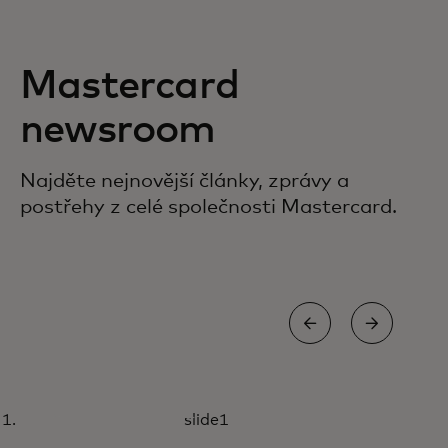
Mastercard
newsroom
Najděte nejnovější články, zprávy a
postřehy z celé společnosti Mastercard.
ČLÁNEK
slide1
Jednodušší potřeby a
Přečtěte si více