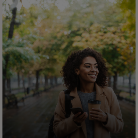
Pro vás
Pro firmy
Pro svět
Pro inovátory
Novinky a trendy