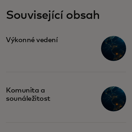
nejkratší doba pro uvedení na
trh
Související obsah
Výkonné vedení
Komunita a
sounáležitost