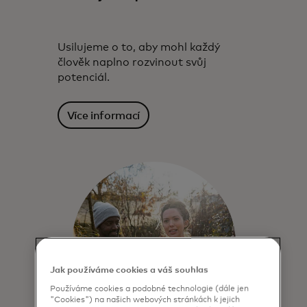
Usilujeme o to, aby mohl každý
člověk naplno rozvinout svůj
potenciál.
Více informací
Jak používáme cookies a váš souhlas
Používáme cookies a podobné technologie (dále jen
"Cookies") na našich webových stránkách k jejich