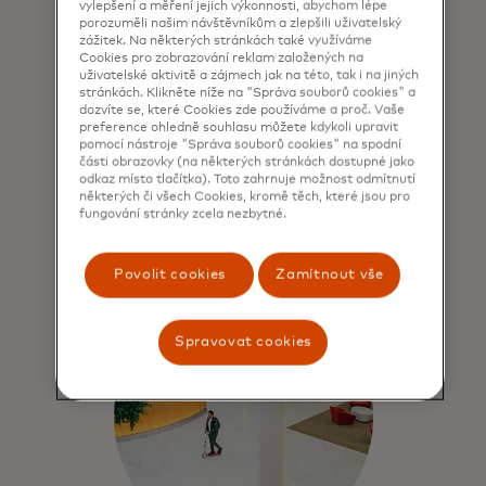
vylepšení a měření jejich výkonnosti, abychom lépe
porozuměli našim návštěvníkům a zlepšili uživatelský
zážitek. Na některých stránkách také využíváme
Cookies pro zobrazování reklam založených na
Síla pro dobro
uživatelské aktivitě a zájmech jak na této, tak i na jiných
stránkách. Klikněte níže na "Správa souborů cookies" a
Přispíváme k ekonomické udržitelnosti
dozvíte se, které Cookies zde používáme a proč. Vaše
preference ohledně souhlasu můžete kdykoli upravit
prostřednictvím lidí, prosperity a naší
pomocí nástroje "Správa souborů cookies" na spodní
planety.
části obrazovky (na některých stránkách dostupné jako
odkaz místo tlačítka). Toto zahrnuje možnost odmítnutí
některých či všech Cookies, kromě těch, které jsou pro
Více informací
fungování stránky zcela nezbytné.
Povolit cookies
Zamítnout vše
Spravovat cookies