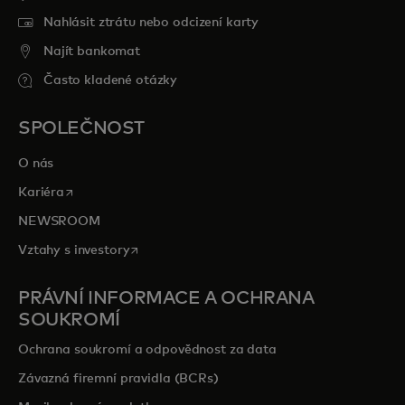
Nahlásit ztrátu nebo odcizení karty
Najít bankomat
Často kladené otázky
SPOLEČNOST
O nás
opens in a new tab
Kariéra
NEWSROOM
opens in a new tab
Vztahy s investory
PRÁVNÍ INFORMACE A OCHRANA
SOUKROMÍ
Ochrana soukromí a odpovědnost za data
Závazná firemní pravidla (BCRs)