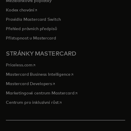
Mezibankovní poplatky
opens in a new tab
Kodex chování
Pravidla Mastercard Switch
Přehled právních předpisů
Přístupnost u Mastercard
STRÁNKY MASTERCARD
opens in a new tab
Priceless.com
opens in a new tab
Mastercard Business Intelligence
opens in a new tab
Mastercard Developers
opens in a new tab
Marketingové centrum Mastercard
opens in a new tab
Centrum pro inkluzivní růst