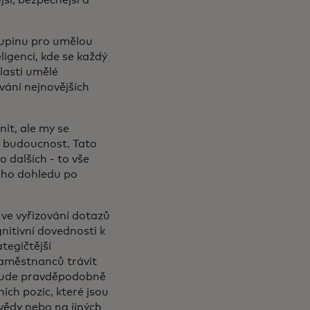
skupinu pro umělou
ligenci, kde se každý
lasti umělé
ování nejnovějších
nit, ale my se
 budoucnost. Tato
 dalších - to vše
ckého dohledu po
 ve vyřizování dotazů
nitivní dovednosti k
tegičtější
zaměstnanců trávit
 bude pravděpodobně
ích pozic, které jsou
vědy nebo na jiných