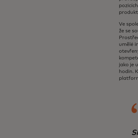
pozicích
produkt
Ve spol
že se s
Prostře
umělé in
otevřen
kompete
jako je 
hodin. 
platfor
Sk