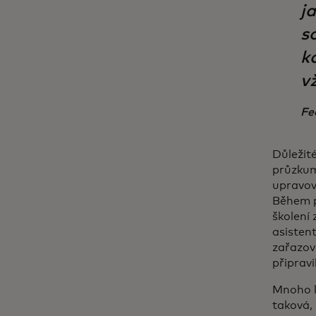
j
so
ko
vž
Fe
Důležit
průzkum
upravov
Během p
školení 
asistent
zařazov
připravi
Mnoho li
taková, 