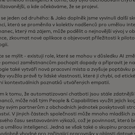
lizovanější, a kde očekáváme, že se projeví.
 se jeden od druhého: & Jako doplněk jsme vyvinuli další 
nci, která se proměnila v kolektiv nadšenců pro umělou inte
anec, který má zájem, může podělit o nejnovější vývoj v ob
nce, zkoumat nové aplikace a objevovat příležitosti k pilot
gií.
 se mýlit - existují role, které se mohou v důsledku AI změ
 pomoci zaměstnancům pochopit dopady a připravit je na
gie také vytváří nová pracovní místa a zvyšuje poptávku po
by využila právě ty lidské vlastnosti, které jí chybí, od eti
ní kontextuálních poznatků utvářených empatií.
m k tomu, že automatizovaní chatboti jsou stále zdatnější
anců, může náš tým People & Capabilities využít jejich kog
by svým partnerům z obchodních jednotek poskytovali stra
ství. V jiných částech společnosti může mnoho mladších 
 svého času sestavováním výkazů, což je povinnost, která
a umělou inteligencí. Jedná se však také o skupinu pracovn
odobně vhodné pro začínající pracovníky v oblasti datové 