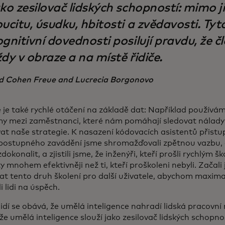
ako zesilovač lidských schopností: mimo j
ucitu, úsudku, hbitosti a zvědavosti. Tyt
gnitivní dovednosti posilují pravdu, že č
dy v obraze a na místě řidiče.
d Cohen Freue and Lucrecia Borgonovo
é je také rychlé otáčení na základě dat: Například používá
y mezi zaměstnanci, které nám pomáhají sledovat nálady
at naše strategie. K nasazení kódovacích asistentů přist
ostupného zavádění jsme shromažďovali zpětnou vazbu,
zdokonalit, a zjistili jsme, že inženýři, kteří prošli rychlým š
y mnohem efektivněji než ti, kteří proškoleni nebyli. Začali
at tento druh školení pro další uživatele, abychom maxima
li lidi na úspěch.
dí se obává, že umělá inteligence nahradí lidská pracovní 
že umělá inteligence slouží jako zesilovač lidských schopno