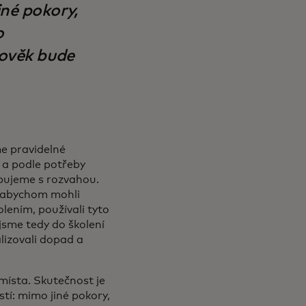
iné pokory,
o
lověk bude
me pravidelné
 a podle potřeby
upujeme s rozvahou.
 abychom mohli
kolením, používali tyto
 jsme tedy do školení
lizovali dopad a
místa. Skutečnost je
stí: mimo jiné pokory,