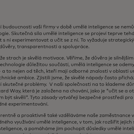
ní budoucnosti vaší firmy v době umělé inteligence se nem
gie. Skutečná síla umělé inteligence se projeví teprve tehd
 s ní experimentovat a učit se z ní. To vyžaduje strategic
 důvěry, transparentnosti a spolupráce.
 že strach je skvělá motivace. Věříme, že důvěra je silnější
 technologie důležitou součástí, umělá inteligence se odem
- a to nejen od těch, kteří mají odborné znalosti v oblasti 
hnické ambice. Zjistili jsme, že skvělé nápady často přicházej
eší skutečné problémy. V naší společnosti na to klademe dů
rd Way, která je založena na chování, jako je "učit se a 
 být skvělí". Tyto zásady vytvářejí bezpečné prostředí pro
né experimentování.
rentně a proaktivně také vzděláváme naše zaměstnance v 
ého využívání umělé inteligence, v tom, jak rozšířit jejic
nteligence, a pomáháme jim pochopit důsledky umělé intel