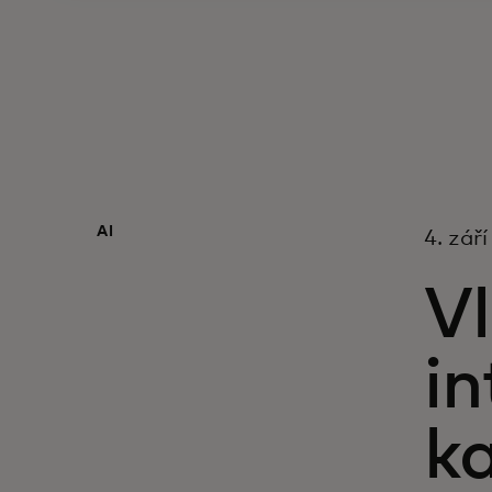
AI
4. zář
Vl
in
k