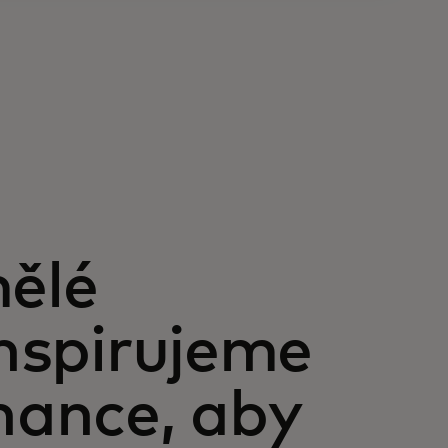
mělé
inspirujeme
ance, aby