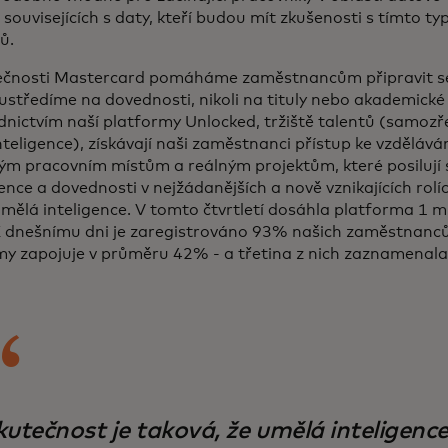
 souvisejících s daty, kteří budou mít zkušenosti s tímto t
ů.
ečnosti Mastercard pomáháme zaměstnancům připravit se
oustředíme na dovednosti, nikoli na tituly nebo akademické
dnictvím naší platformy Unlocked, tržiště talentů (samozř
teligence), získávají naši zaměstnanci přístup ke vzdělává
ým pracovním místům a reálným projektům, které posilují
nce a dovednosti v nejžádanějších a nově vznikajících rol
umělá inteligence. V tomto čtvrtletí dosáhla platforma 1 m
K dnešnímu dni je zaregistrováno 93% našich zaměstnanců
my zapojuje v průměru 42% - a třetina z nich zaznamenala 
utečnost je taková, že umělá inteligence