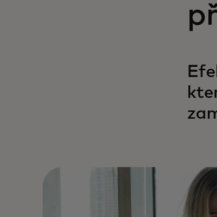
př
Efe
kte
zam