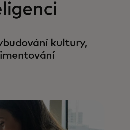
ligenci
vybudování kultury,
erimentování