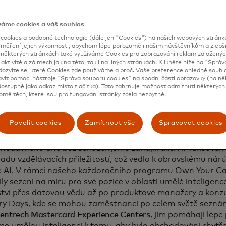
ance a zejména pro jejich pracovní místa.
váme cookies a váš souhlas
ookies a podobné technologie (dále jen "Cookies") na našich webových stránkác
álé učení - a neustálé přizpůsobování
 měření jejich výkonnosti, abychom lépe porozuměli našim návštěvníkům a zlepšil
a některých stránkách také využíváme Cookies pro zobrazování reklam založenýc
 jsme víceúrovňovou strategii, abychom zajistili, že se na
 aktivitě a zájmech jak na této, tak i na jiných stránkách. Klikněte níže na "Sprá
dozvíte se, které Cookies zde používáme a proč. Vaše preference ohledně souh
ipraveni bez ohledu na to, v jaké fázi své cesty za umělou in
avit pomocí nástroje "Správa souborů cookies" na spodní části obrazovky (na ně
kou roli zastávají. Naše první, nejzákladnější úroveň vzdě
ostupné jako odkaz místo tlačítka). Toto zahrnuje možnost odmítnutí některých 
budováním gramotnosti v oblasti umělé inteligence pro vše
omě těch, které jsou pro fungování stránky zcela nezbytné.
ů umělé inteligence na podnikové úrovni prostřednictvím o
 umělé inteligenci, osobních a virtuálních vzdělávacích se
Povolit cookies
Zamítnout vše
Spravovat cookies
mi odborníky a akcí s předními odborníky v oboru a prakti
nedávného dne bez schůzek jsme zahájili akci AI Takeover, 
řadu vzdělávacích příležitostí, což vedlo k obrovskému ná
e AI. V rámci našeho každoročního programu Own Your Caree
ly sezení na míru pro své pozice v oblasti umělé inteligen
ství přes datovou vědu až po produktové manažery a konzu
ry Days, kde se mohou zaměstnanci po celém světě seznám
centrech Mastercard Experience Centers
, jim pomáhají lépe 
me umělou inteligenci k tomu, aby bylo obchodování chytřej