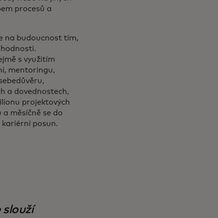
ypem procesů a
 na budoucnost tím,
 hodnosti.
ejmě s využitím
ní, mentoringu,
 sebedůvěru,
ích a dovednostech,
ilionu projektových
 a měsíčně se do
kariérní posun.
 slouží