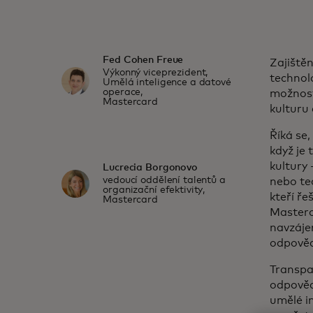
Fed Cohen Freue
Zajiště
Výkonný viceprezident,
technolo
Umělá inteligence a datové
operace,
možnost
Mastercard
kulturu
Říká se,
když je
kultury 
Lucrecia Borgonovo
vedoucí oddělení talentů a
nebo tec
organizační efektivity,
kteří ř
Mastercard
Masterca
navzájem
odpověd
Transpa
odpovědn
umělé i