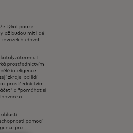
ůže týkat pouze
y, až budou mít lidé
ký závazek budovat
m katalyzátorem. I
yká prostřednictvím
umělé inteligence
í zkraje, od lidí,
raz prostřednictvím
otáčet" a "pomáhat si
 inovace a
oblasti
h schopnosti pomocí
igence pro