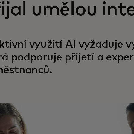
ijal umělou inte
ktivní využití AI vyžaduje 
rá podporuje přijetí a exp
ěstnanců.