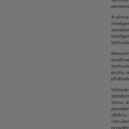
persona
A učíme
intelige
zaměstn
intelige
technolo
Nenechte
snažíme
technolo
proto, a
přidává
Vzhlede
zaměstn
tomu, a
poraden
většinu
narušen
pravděp