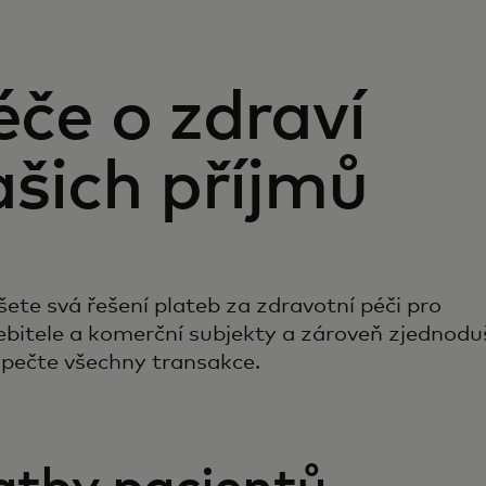
éče o zdraví
ašich příjmů
šete svá řešení plateb za zdravotní péči pro
ebitele a komerční subjekty a zároveň zjednodu
pečte všechny transakce.