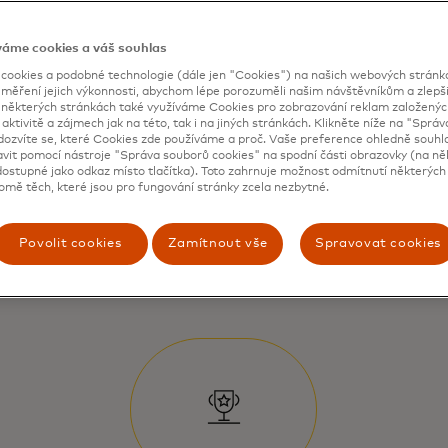
váme cookies a váš souhlas
ookies a podobné technologie (dále jen "Cookies") na našich webových stránkác
 měření jejich výkonnosti, abychom lépe porozuměli našim návštěvníkům a zlepšil
a některých stránkách také využíváme Cookies pro zobrazování reklam založenýc
 aktivitě a zájmech jak na této, tak i na jiných stránkách. Klikněte níže na "Sprá
dozvíte se, které Cookies zde používáme a proč. Vaše preference ohledně souh
avit pomocí nástroje "Správa souborů cookies" na spodní části obrazovky (na ně
ostupné jako odkaz místo tlačítka). Toto zahrnuje možnost odmítnutí některých 
omě těch, které jsou pro fungování stránky zcela nezbytné.
Povolit cookies
Zamítnout vše
Spravovat cookies