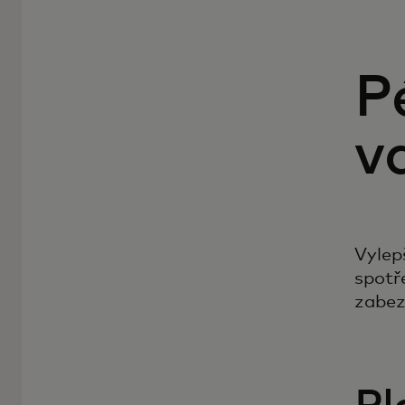
P
v
Vylep
spotř
zabez