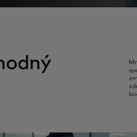
hodný
Mn
sp
zm
zd
bo