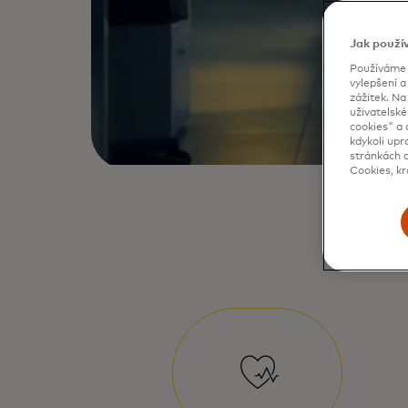
Jak použí
Používáme c
vylepšení a
zážitek. N
uživatelské
cookies" a 
kdykoli upr
stránkách d
Cookies, kr