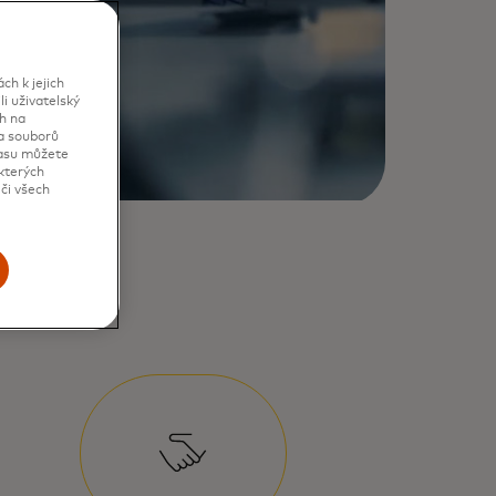
h k jejich
i uživatelský
h na
va souborů
lasu můžete
kterých
či všech