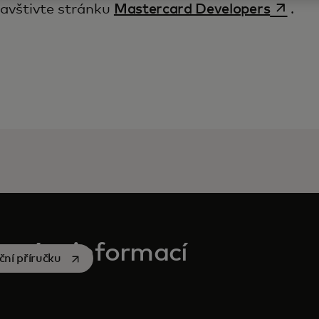
opens i
navštivte stránku
Mastercard Developers
.
t více informací
opens in a new tab
ční příručku