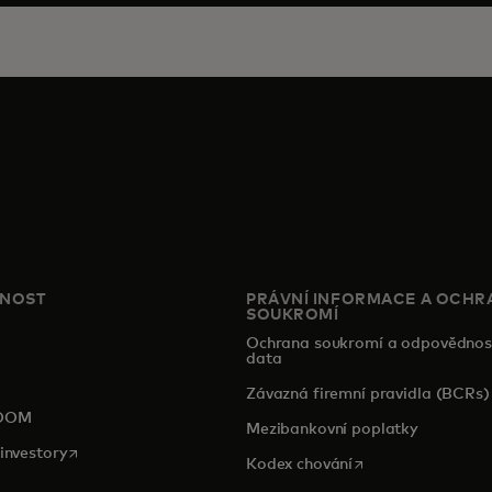
ČNOST
PRÁVNÍ INFORMACE A OCHR
SOUKROMÍ
Ochrana soukromí a odpovědnos
data
pens in a new tab
Závazná firemní pravidla (BCRs)
OOM
Mezibankovní poplatky
opens in a new tab
investory
opens in a new tab
Kodex chování