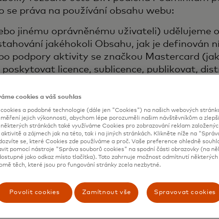
ho se práva na používání obsahu webu:
ebo jinému oprávněnému uživateli) udělujeme 
bo stahování jakéhokoli Obsahu, jak je definován
 podpory aktivity se značkou Mastercard (jak j
 poskytovat licence, sublicence, publikovat, dis
řevádět, ani vytvářet jakákoli odvozená díla z 
bsahu těchto Stránek Mastercard nebo je použ
váme cookies a váš souhlas
 Stránky Mastercard nebo jakýkoli server či síť
ookies a podobné technologie (dále jen "Cookies") na našich webových stránkác
m podporuje, způsobit jim újmu nebo jiným způ
 měření jejich výkonnosti, abychom lépe porozuměli našim návštěvníkům a zlepšil
a některých stránkách také využíváme Cookies pro zobrazování reklam založenýc
ránky, v jejich používání nebo využívání. Rovně
 aktivitě a zájmech jak na této, tak i na jiných stránkách. Klikněte níže na "Sprá
dozvíte se, které Cookies zde používáme a proč. Vaše preference ohledně souh
ový odkaz na Stránky Mastercard nebo jakýkoli
avit pomocí nástroje "Správa souborů cookies" na spodní části obrazovky (na ně
astercard nebo její produkty či služby nepravd
ostupné jako odkaz místo tlačítka). Toto zahrnuje možnost odmítnutí některých 
omě těch, které jsou pro fungování stránky zcela nezbytné.
sponzorství nebo podporu vaší stránky, stráne
Povolit cookies
Zamítnout vše
Spravovat cookies