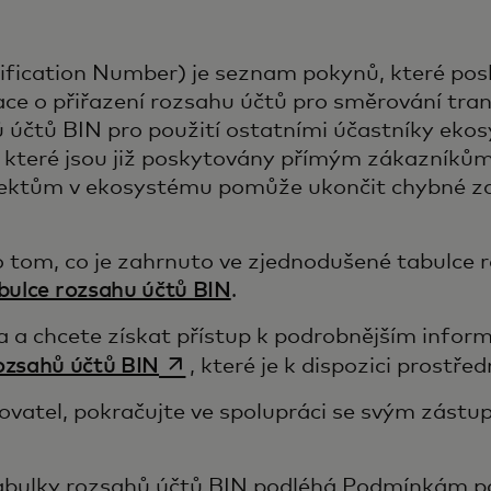
ification Number) je seznam pokynů, které pos
ce o přiřazení rozsahu účtů pro směrování tran
 účtů BIN pro použití ostatními účastníky eko
, které jsou již poskytovány přímým zákazníků
jektům v ekosystému pomůže ukončit chybné zam
o tom, co je zahrnuto ve zjednodušené tabulce 
abulce rozsahu účtů BIN
.
a a chcete získat přístup k podrobnějším infor
opens in a new tab
rozsahů účtů BIN
, které je k dispozici prostř
ovatel, pokračujte ve spolupráci se svým zástu
abulky rozsahů účtů BIN podléhá Podmínkám po