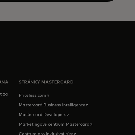
ANA
STRÁNKY MASTERCARD
t za
opens in a new tab
Priceless.com
opens in a new tab
Mastercard Business Intelligence
opens in a new tab
Mastercard Developers
opens in a new tab
Marketingové centrum Mastercard
opens in a new tab
Centrum pro inkluzivní růst