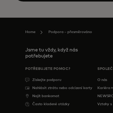
Home
Podpora – přesměrováno
Jsme tu vždy, když nás
potřebujete
POTŘEBUJETE POMOC?
SPOLE
Získejte podporu
O nás
o
Nahlásit ztrátu nebo odcizení karty
Kariéra
Najít bankomat
NEWSR
Často kladené otázky
Vztahy s 