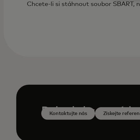
Chcete-li si stáhnout soubor SBART, 
Pokud chcete získa
Kontaktujte nás
Získejte referen