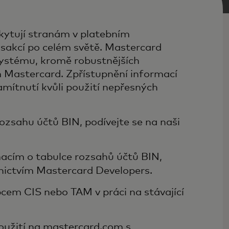
kytují stranám v platebním
sakcí po celém světě. Mastercard
systému, kromě robustnějších
m Mastercard. Zpřístupnění informací
ítnutí kvůli použití nepřesných
rozsahu účtů BIN, podívejte se na naši
macím o tabulce rozsahů účtů BIN,
ednictvím Mastercard Developers.
pcem CIS nebo TAM v práci na stávající
užití na mastercard.com s