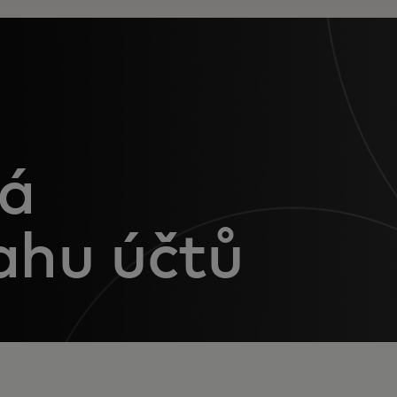
ná
ahu účtů