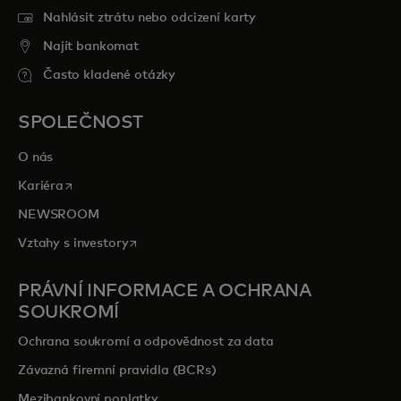
Nahlásit ztrátu nebo odcizení karty
Najít bankomat
Často kladené otázky
SPOLEČNOST
O nás
opens in a new tab
Kariéra
NEWSROOM
opens in a new tab
Vztahy s investory
PRÁVNÍ INFORMACE A OCHRANA
SOUKROMÍ
Ochrana soukromí a odpovědnost za data
Závazná firemní pravidla (BCRs)
Mezibankovní poplatky