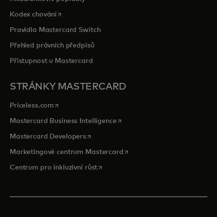
opens in a new tab
Kodex chování
Pravidla Mastercard Switch
Přehled právních předpisů
Přístupnost u Mastercard
STRÁNKY MASTERCARD
opens in a new tab
Priceless.com
opens in a new tab
Mastercard Business Intelligence
opens in a new tab
Mastercard Developers
opens in a new tab
Marketingové centrum Mastercard
opens in a new tab
Centrum pro inkluzivní růst