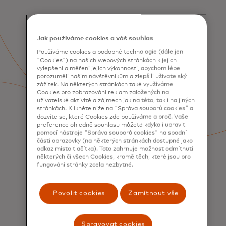
Jak používáme cookies a váš souhlas
Používáme cookies a podobné technologie (dále jen
"Cookies") na našich webových stránkách k jejich
vylepšení a měření jejich výkonnosti, abychom lépe
porozuměli našim návštěvníkům a zlepšili uživatelský
zážitek. Na některých stránkách také využíváme
Cookies pro zobrazování reklam založených na
uživatelské aktivitě a zájmech jak na této, tak i na jiných
stránkách. Klikněte níže na "Správa souborů cookies" a
dozvíte se, které Cookies zde používáme a proč. Vaše
preference ohledně souhlasu můžete kdykoli upravit
pomocí nástroje "Správa souborů cookies" na spodní
části obrazovky (na některých stránkách dostupné jako
odkaz místo tlačítka). Toto zahrnuje možnost odmítnutí
některých či všech Cookies, kromě těch, které jsou pro
fungování stránky zcela nezbytné.
SLUŽBY
Získávání a zapojení
Povolit cookies
Zamítnout vše
spotřebitelů
Spravovat cookies