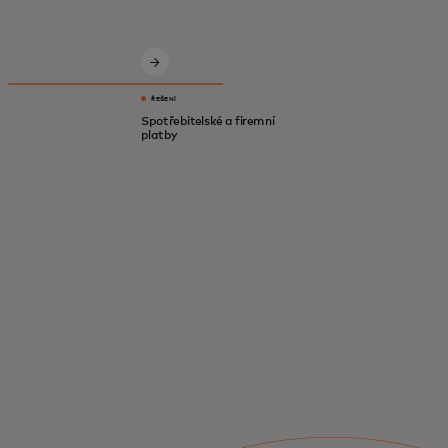
Inovativní řešení pro bezpečnější, chytřejší
a digitální ekonomiku.
ŘEŠENÍ
Spotřebitelské a firemní
platby