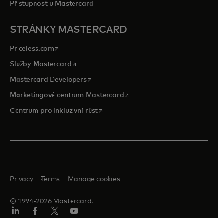
Přístupnost u Mastercard
STRÁNKY MASTERCARD
opens in a new tab
Priceless.com
opens in a new tab
Služby Mastercard
opens in a new tab
Mastercard Developers
opens in a new tab
Marketingové centrum Mastercard
opens in a new tab
Centrum pro inkluzivní růst
Privacy
Terms
Manage cookies
© 1994-2026 Mastercard.