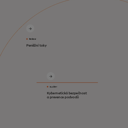
ŘEŠENÍ
Peněžní toky
SLUŽBY
Kybernetická bezpečnost
a prevence podvodů