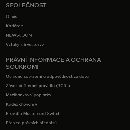
opens in a new tab
Prozkoumejte priceless.com
SPOLEČNOST
O nás
opens in a new tab
Kariéra
NEWSROOM
opens in a new tab
Vztahy s investory
PRÁVNÍ INFORMACE A OCHRANA
SOUKROMÍ
Ochrana soukromí a odpovědnost za data
Závazná firemní pravidla (BCRs)
Mezibankovní poplatky
opens in a new tab
Kodex chování
Pravidla Mastercard Switch
Přehled právních předpisů