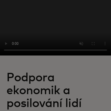
Pro vás
Pro firmy
Pro svět
Pro inovátory
Novinky a trendy
Podpora
ekonomik a
posilování lidí