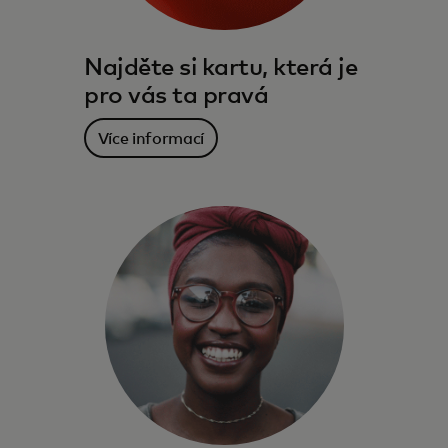
Najděte si kartu, která je
pro vás ta pravá
Více informací
Výhody, služby a odměny, které vás
provázejí – doma i na cestě za vašimi cíli.
Více informací