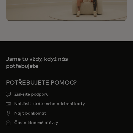
Jsme tu vždy, když nás
potřebujete
POTŘEBUJETE POMOC?
Priceless Experiences vám přináší vybrané
Získejte podporu
příležitosti v oblasti sportu, cestování,
Nahlásit ztrátu nebo odcizení karty
jídla a zábavy, které si budete pamatovat
Najít bankomat
navždy.
Často kladené otázky