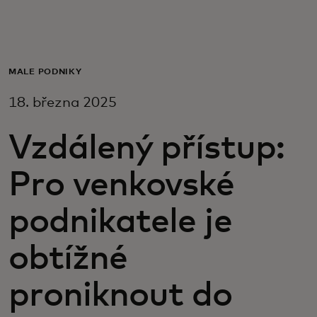
Pro vás
Pro firmy
MALÉ PODNIKY
18. března 2025
Pro svět
Vzdálený přístup:
Pro inovátory
Pro venkovské
Novinky a trendy
podnikatele je
obtížné
proniknout do