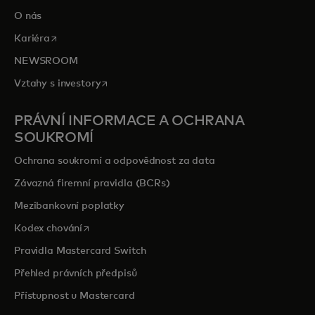
O nás
opens in a new tab
Kariéra
NEWSROOM
opens in a new tab
Vztahy s investory
PRÁVNÍ INFORMACE A OCHRANA
SOUKROMÍ
Ochrana soukromí a odpovědnost za data
Závazná firemní pravidla (BCRs)
Mezibankovní poplatky
opens in a new tab
Kodex chování
Pravidla Mastercard Switch
Přehled právních předpisů
Přístupnost u Mastercard