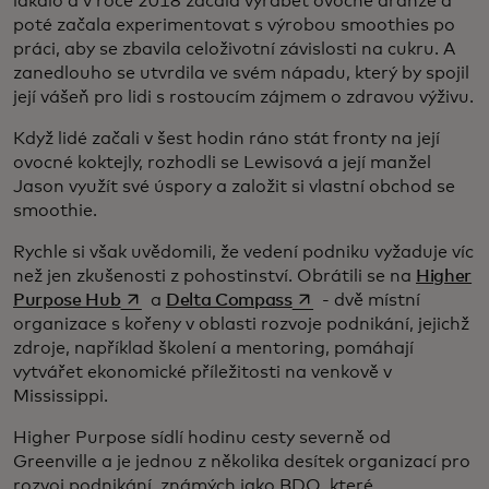
lákalo a v roce 2018 začala vyrábět ovocné aranže a
poté začala experimentovat s výrobou smoothies po
práci, aby se zbavila celoživotní závislosti na cukru. A
zanedlouho se utvrdila ve svém nápadu, který by spojil
její vášeň pro lidi s rostoucím zájmem o zdravou výživu.
Když lidé začali v šest hodin ráno stát fronty na její
ovocné koktejly, rozhodli se Lewisová a její manžel
Jason využít své úspory a založit si vlastní obchod se
smoothie.
Rychle si však uvědomili, že vedení podniku vyžaduje víc
než jen zkušenosti z pohostinství. Obrátili se na
Higher
opens in a new tab
opens in a new tab
Purpose Hub
a
Delta Compass
- dvě místní
organizace s kořeny v oblasti rozvoje podnikání, jejichž
zdroje, například školení a mentoring, pomáhají
vytvářet ekonomické příležitosti na venkově v
Mississippi.
Higher Purpose sídlí hodinu cesty severně od
Greenville a je jednou z několika desítek organizací pro
rozvoj podnikání, známých jako BDO, které