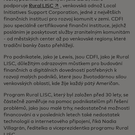
opens in a new tab
podporuje
Rural LISC
, venkovská odnož Local
Initiatives Support Corporation, jedné z největších
finančních institucí pro rozvoj komunit v zemi. CDFI
jsou speciálně certifikované finanční instituce, jejichž
posláním je poskytovat služby zranitelným komunitám
- od městských center až po venkovské regiony, které
tradiční banky často přehlížejí.
Pro podnikatele, jako je Lewis, jsou CDFI, jako je Rural
LISC, důležitým odrazovým můstkem pro budování
finančních a digitálních dovedností potřebných k
rozvoji malých podniků, které jsou životodárnou silou
venkovských oblastí, kde žije každý pátý Američan.
Program Rural LISC, který byl založen před 30 lety, se
částečně zaměřuje na pomoc podnikatelům při řešení
problémů, jako jsou malé trhy, nedostatečné možnosti
financování a v posledních letech také nedostatek
technologií a internetového připojení, říká Nadia
Villagrán, ředitelka a viceprezidentka programu Rural
LISC.