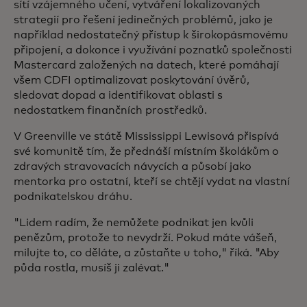
sítí vzájemného učení, vytváření lokalizovaných
strategií pro řešení jedinečných problémů, jako je
například nedostatečný přístup k širokopásmovému
připojení, a dokonce i využívání poznatků společnosti
Mastercard založených na datech, které pomáhají
všem CDFI optimalizovat poskytování úvěrů,
sledovat dopad a identifikovat oblasti s
nedostatkem finančních prostředků.
V Greenville ve státě Mississippi Lewisová přispívá
své komunitě tím, že přednáší místním školákům o
zdravých stravovacích návycích a působí jako
mentorka pro ostatní, kteří se chtějí vydat na vlastní
podnikatelskou dráhu.
"Lidem radím, že nemůžete podnikat jen kvůli
penězům, protože to nevydrží. Pokud máte vášeň,
milujte to, co děláte, a zůstaňte u toho," říká. "Aby
půda rostla, musíš ji zalévat."