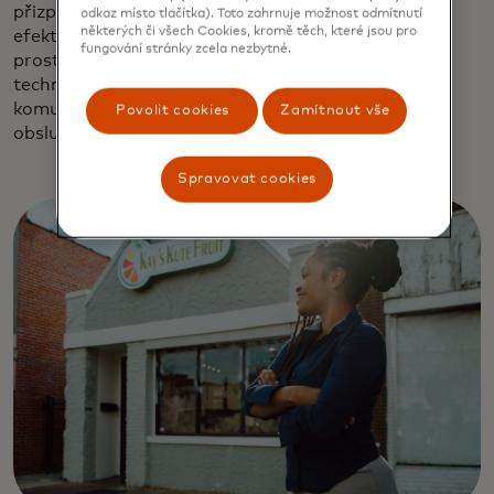
přizpůsobit řešení pro jejich komunity a pomáhají
odkaz místo tlačítka). Toto zahrnuje možnost odmítnutí
některých či všech Cookies, kromě těch, které jsou pro
efektivněji zavádět digitální platební systémy,
fungování stránky zcela nezbytné.
prostředky kybernetické bezpečnosti a další
technologická řešení," říká Fernandez. "Jejich
komunitní přístup buduje důvěru a umožňuje jim
Povolit cookies
Zamítnout vše
obsluhovat podniky s nízkými maržemi."
Spravovat cookies