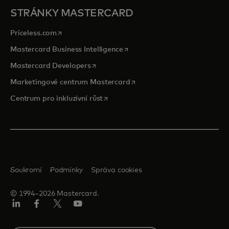
STRÁNKY MASTERCARD
opens in a new tab
Priceless.com
opens in a new tab
Mastercard Business Intelligence
opens in a new tab
Mastercard Developers
opens in a new tab
Marketingové centrum Mastercard
opens in a new tab
Centrum pro inkluzivní růst
Soukromí
Podmínky
Správa cookies
© 1994–2026 Mastercard.
Linkedin
Facebook
Twitter/X
Youtube