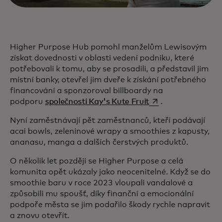
Higher Purpose Hub pomohl manželům Lewisovým
získat dovednosti v oblasti vedení podniku, které
potřebovali k tomu, aby se prosadili, a představil jim
místní banky, otevřel jim dveře k získání potřebného
financování a sponzoroval billboardy na
opens in a new tab
podporu
společnosti Kay's Kute Fruit
.
Nyní zaměstnávají pět zaměstnanců, kteří podávají
acai bowls, zeleninové wrapy a smoothies z kapusty,
ananasu, manga a dalších čerstvých produktů.
O několik let později se Higher Purpose a celá
komunita opět ukázaly jako neocenitelné. Když se do
smoothie baru v roce 2023 vloupali vandalové a
způsobili mu spoušť, díky finanční a emocionální
podpoře města se jim podařilo škody rychle napravit
a znovu otevřít.