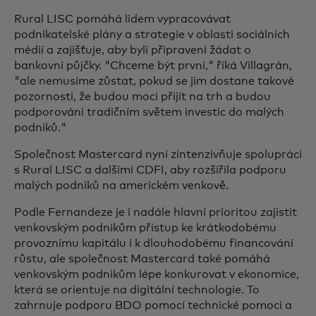
Rural LISC pomáhá lidem vypracovávat
podnikatelské plány a strategie v oblasti sociálních
médií a zajišťuje, aby byli připraveni žádat o
bankovní půjčky. "Chceme být první," říká Villagrán,
"ale nemusíme zůstat, pokud se jim dostane takové
pozornosti, že budou moci přijít na trh a budou
podporováni tradičním světem investic do malých
podniků."
Společnost Mastercard nyní zintenzivňuje spolupráci
s Rural LISC a dalšími CDFI, aby rozšířila podporu
malých podniků na americkém venkově.
Podle Fernandeze je i nadále hlavní prioritou zajistit
venkovským podnikům přístup ke krátkodobému
provoznímu kapitálu i k dlouhodobému financování
růstu, ale společnost Mastercard také pomáhá
venkovským podnikům lépe konkurovat v ekonomice,
která se orientuje na digitální technologie. To
zahrnuje podporu BDO pomocí technické pomoci a