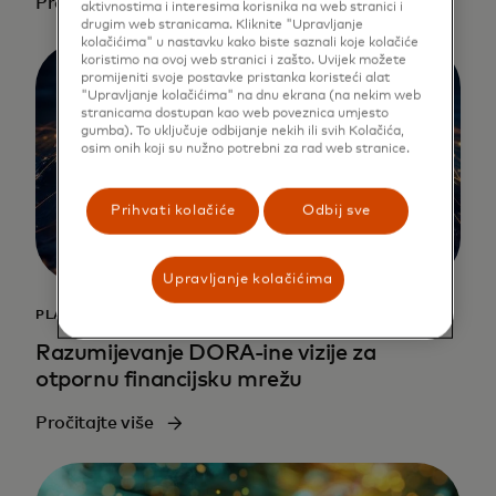
Pročitajte više
aktivnostima i interesima korisnika na web stranici i
drugim web stranicama. Kliknite "Upravljanje
kolačićima" u nastavku kako biste saznali koje kolačiće
koristimo na ovoj web stranici i zašto. Uvijek možete
promijeniti svoje postavke pristanka koristeći alat
"Upravljanje kolačićima" na dnu ekrana (na nekim web
stranicama dostupan kao web poveznica umjesto
gumba). To uključuje odbijanje nekih ili svih Kolačića,
osim onih koji su nužno potrebni za rad web stranice.
Prihvati kolačiće
Odbij sve
Upravljanje kolačićima
PLAĆANJA
Razumijevanje DORA-ine vizije za
otpornu financijsku mrežu
Pročitajte više