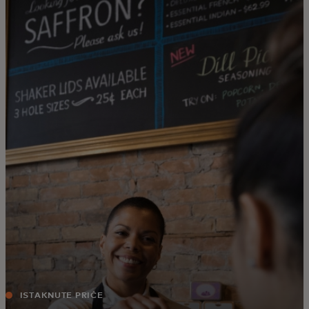
Za vas
Za poslovanje
Za svijet
Za inovatore
Novosti i trendovi
ISTAKNUTE PRIČE