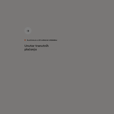
PLAĆANJA U STVARNOM VREMENU
Unutar trenutnih
plaćanja