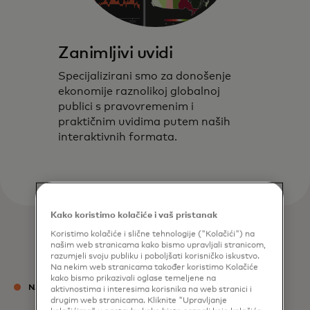
Zanimljivi uvidi
Specijalizirani smo za donošenje
ekonomije raznolikoj globalnoj
publici s pravovremenim i
praktičnim uvidima putem naših
interaktivnih formata.
Kako koristimo kolačiće i vaš pristanak
Koristimo kolačiće i slične tehnologije ("Kolačići") na
našim web stranicama kako bismo upravljali stranicom,
razumjeli svoju publiku i poboljšati korisničko iskustvo.
Na nekim web stranicama također koristimo Kolačiće
kako bismo prikazivali oglase temeljene na
NAŠ TIM
aktivnostima i interesima korisnika na web stranici i
drugim web stranicama. Kliknite "Upravljanje