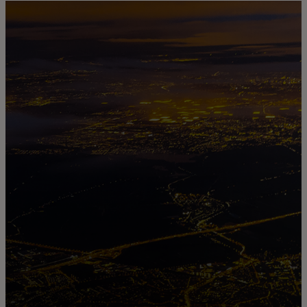
Za vas
Za poslovanje
Za svijet
Za inovatore
Novosti i trendovi