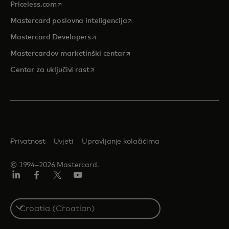
opens in a new tab
Priceless.com
opens in a new tab
Mastercard poslovna inteligencija
opens in a new tab
Mastercard Developers
opens in a new tab
Mastercardov marketinški centar
opens in a new tab
Centar za uključivi rast
Privatnost
Uvjeti
Upravljanje kolačićima
© 1994–2026 Mastercard.
LinkedIn
Facebook
Twitter/X
Youtube
Select
a
country