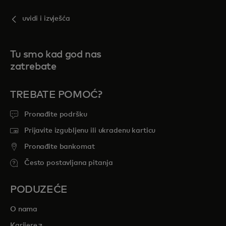
uvidi i izvješća
Tu smo kad god nas
zatrebate
TREBATE POMOĆ?
Pronađite podršku
Prijavite izgubljenu ili ukradenu karticu
Pronađite bankomat
Često postavljana pitanja
PODUZEĆE
O nama
opens in a new tab
Karijere