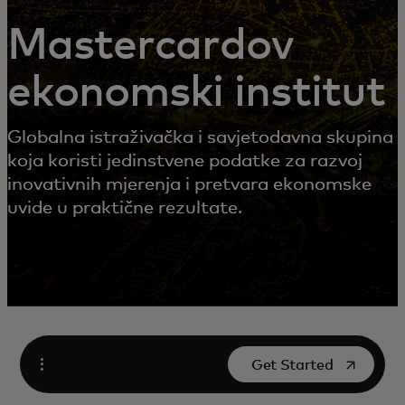
Mastercardov
ekonomski institut
Globalna istraživačka i savjetodavna skupina
koja koristi jedinstvene podatke za razvoj
inovativnih mjerenja i pretvara ekonomske
uvide u praktične rezultate.
opens in a new tab
Get Started
Open