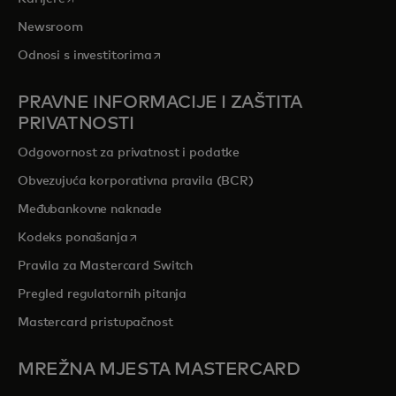
Newsroom
opens in a new tab
Odnosi s investitorima
PRAVNE INFORMACIJE I ZAŠTITA
PRIVATNOSTI
Odgovornost za privatnost i podatke
Obvezujuća korporativna pravila (BCR)
Međubankovne naknade
opens in a new tab
Kodeks ponašanja
Pravila za Mastercard Switch
Pregled regulatornih pitanja
Mastercard pristupačnost
MREŽNA MJESTA MASTERCARD