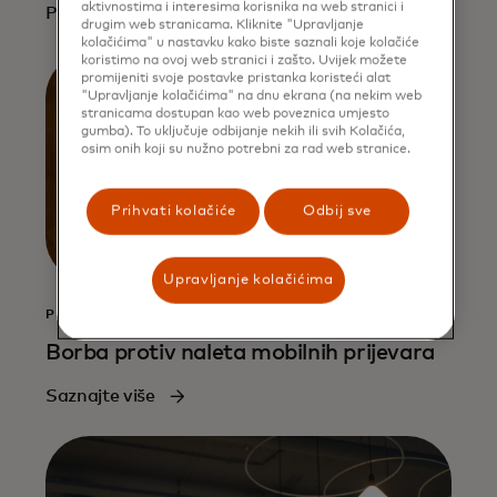
aktivnostima i interesima korisnika na web stranici i
Pročitajte više
drugim web stranicama. Kliknite "Upravljanje
kolačićima" u nastavku kako biste saznali koje kolačiće
koristimo na ovoj web stranici i zašto. Uvijek možete
promijeniti svoje postavke pristanka koristeći alat
"Upravljanje kolačićima" na dnu ekrana (na nekim web
stranicama dostupan kao web poveznica umjesto
gumba). To uključuje odbijanje nekih ili svih Kolačića,
osim onih koji su nužno potrebni za rad web stranice.
Prihvati kolačiće
Odbij sve
Upravljanje kolačićima
PRIČA
Borba protiv naleta mobilnih prijevara
Saznajte više