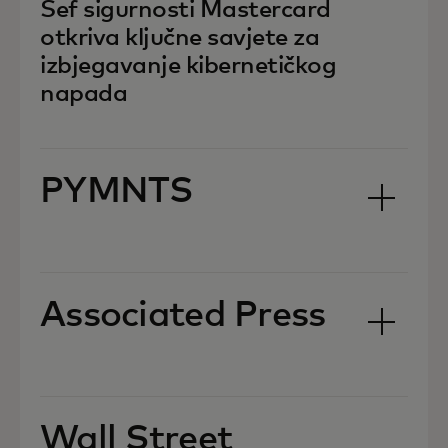
opens in a new tab
Šef sigurnosti Mastercard
otkriva ključne savjete za
izbjegavanje kibernetičkog
napada
PYMNTS
Associated Press
Wall Street