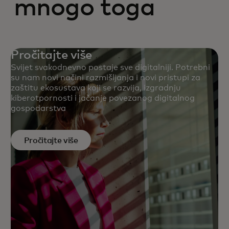
mnogo toga
Pročitajte više
Svijet svakodnevno postaje sve digitalniji. Potrebni
su nam novi načini razmišljanja i novi pristupi za
zaštitu ekosustava koji se razvija, izgradnju
kiberotpornosti i jačanje povezanog digitalnog
gospodarstva
Pročitajte više