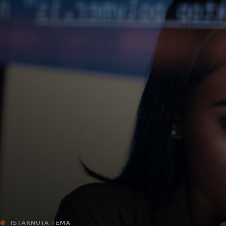
Za vas
Za poslovanje
Za svijet
Za inovatore
Novosti i trendovi
ISTAKNUTA TEMA