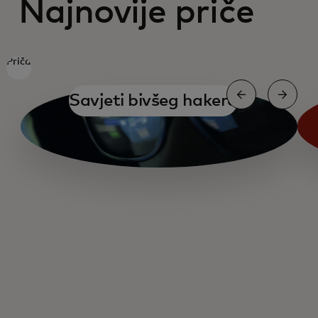
Najnovije priče
Priča
Savjeti bivšeg hakera
Savjeti bivšeg hakera
Digitalni identitet u Africi
Skaliranje obavještajnih podataka o
prijetnjama
Priručnik varalice