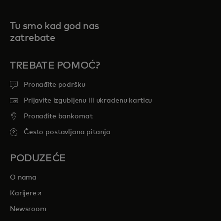
Tu smo kad god nas
zatrebate
TREBATE POMOĆ?
Pronađite podršku
Prijavite izgubljenu ili ukradenu karticu
Pronađite bankomat
Često postavljana pitanja
PODUZEĆE
O nama
opens in a new tab
Karijere
Newsroom