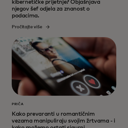
kibernetičke prijetnje? Objašnjava
njegov šef odjela za znanost o
podacima.
Pročitajte više
PRIČA
Kako prevaranti u romantičnim
vezama manipuliraju svojim žrtvama - i
kako možemo ostati sigurni