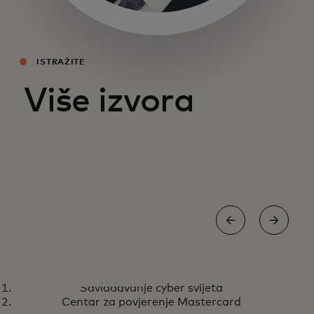
opens in a new tab
ISTRAŽITE
Više izvora
PODCAST
AL
Savladavanje cyber svijeta
Savladavanje cyber svijeta
C
Poslušajte ovdje
Centar za povjerenje Mastercard
M