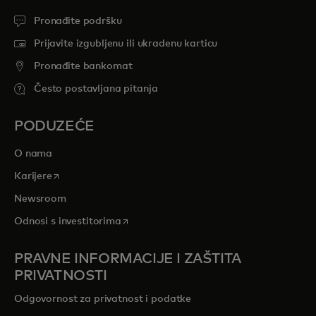
Pronađite podršku
Prijavite izgubljenu ili ukradenu karticu
Pronađite bankomat
Često postavljana pitanja
PODUZEĆE
O nama
opens in a new tab
Karijere
Newsroom
opens in a new tab
Odnosi s investitorima
PRAVNE INFORMACIJE I ZAŠTITA
PRIVATNOSTI
Odgovornost za privatnost i podatke