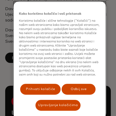
David je građanin svijeta koji je radio i živio u
Kako koristimo kolačiće i vaš pristanak
Ujedinjenom Kraljevstvu, Hong Kongu, New Yorku i
sada Singapuru.
Koristimo kolačiće i slične tehnologije ("Kolačići") na
našim web stranicama kako bismo upravljali stranicom,
razumjeli svoju publiku i poboljšati korisničko iskustvo.
David ima diplomu prvostupnika ekonomije sa
Na nekim web stranicama također koristimo Kolačiće
Sveučilišta Warwick i magisterij iz financija sa
kako bismo prikazivali oglase temeljene na
Sveučilišta u Londonu.
aktivnostima i interesima korisnika na web stranici i
drugim web stranicama. Kliknite "Upravljanje
kolačićima" u nastavku kako biste saznali koje kolačiće
koristimo na ovoj web stranici i zašto. Uvijek možete
opens in a new tab
Pratite na LinkedInu
promijeniti svoje postavke pristanka koristeći alat
"Upravljanje kolačićima" na dnu ekrana (na nekim web
stranicama dostupan kao web poveznica umjesto
gumba). To uključuje odbijanje nekih ili svih Kolačića,
osim onih koji su nužno potrebni za rad web stranice.
Prihvati kolačiće
Odbij sve
Upravljanje kolačićima
Upoznajte ostatak tima