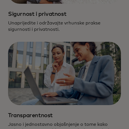
Sigurnost i privatnost
Unaprijedite i održavajte vrhunske prakse
sigurnosti i privatnosti.
Transparentnost
Pridržavamo se najviših standarda
Jasno i jednostavno objašnjenje o tome kako
odgovornosti za podatke i tehnologiju.