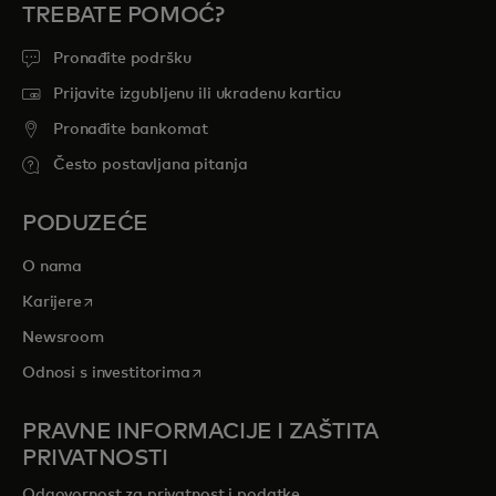
TREBATE POMOĆ?
Pronađite podršku
Prijavite izgubljenu ili ukradenu karticu
Pronađite bankomat
Često postavljana pitanja
PODUZEĆE
O nama
opens in a new tab
Karijere
Newsroom
opens in a new tab
Odnosi s investitorima
PRAVNE INFORMACIJE I ZAŠTITA
PRIVATNOSTI
Odgovornost za privatnost i podatke