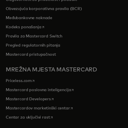
Obvezujuća korporativna pravila (BCR)
Međubankovne naknade
opens in a new tab
Kodeks ponašanja
Pravila za Mastercard Switch
Pregled regulatornih pitanja
Mastercard pristupačnost
MREŽNA MJESTA MASTERCARD
opens in a new tab
Priceless.com
opens in a new tab
Mastercard poslovna inteligencija
opens in a new tab
Mastercard Developers
opens in a new tab
Mastercardov marketinški centar
opens in a new tab
Centar za uključivi rast