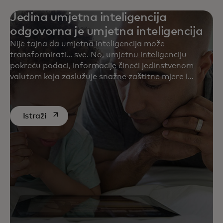
Jedina umjetna inteligencija
odgovorna je umjetna inteligencija
Nije tajna da umjetna inteligencija može
transformirati... sve. No, umjetnu inteligenciju
pokreću podaci, informacije čineći jedinstvenom
valutom koja zaslužuje snažne zaštitne mjere i
stalnu budnost. Otkrijte naše najnovije rasprave o
umjetnoj inteligenciji.
opens in a new tab
Istraži