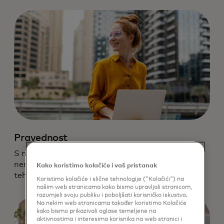
Pravednost
S namjerom smanjite pristranost, netočnosti i
nenamjerne štete u našoj upotrebi podataka i
Kako koristimo kolačiće i vaš pristanak
tehnologije.
Koristimo kolačiće i slične tehnologije ("Kolačići") na
našim web stranicama kako bismo upravljali stranicom,
razumjeli svoju publiku i poboljšati korisničko iskustvo.
Na nekim web stranicama također koristimo Kolačiće
kako bismo prikazivali oglase temeljene na
aktivnostima i interesima korisnika na web stranici i