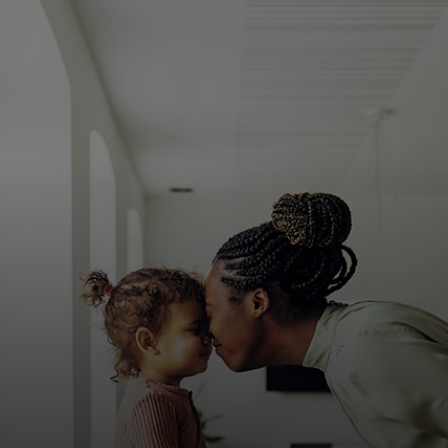
Za vas
Za poslovanje
Za svijet
Za inovatore
Novosti i trendovi