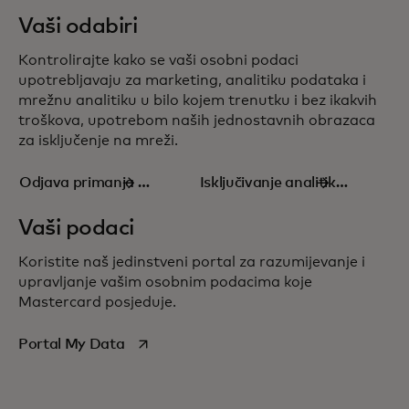
Vaši odabiri
Kontrolirajte kako se vaši osobni podaci
upotrebljavaju za marketing, analitiku podataka i
mrežnu analitiku u bilo kojem trenutku i bez ikakvih
troškova, upotrebom naših jednostavnih obrazaca
za
isključenje
na mreži.
Odjava primanja e-
Isključivanje analitike
poruka
podataka
Vaši podaci
Koristite naš jedinstveni portal za razumijevanje i
upravljanje vašim osobnim podacima koje
Mastercard posjeduje.
opens in a new tab
Portal My Data