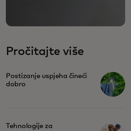
Pročitajte više
Postizanje uspjeha čineći
dobro
opens in a new tab
Tehnologije za