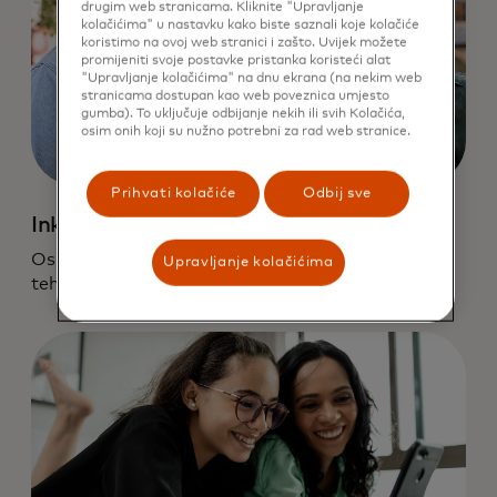
drugim web stranicama. Kliknite "Upravljanje
kolačićima" u nastavku kako biste saznali koje kolačiće
koristimo na ovoj web stranici i zašto. Uvijek možete
promijeniti svoje postavke pristanka koristeći alat
"Upravljanje kolačićima" na dnu ekrana (na nekim web
stranicama dostupan kao web poveznica umjesto
gumba). To uključuje odbijanje nekih ili svih Kolačića,
osim onih koji su nužno potrebni za rad web stranice.
Prihvati kolačiće
Odbij sve
Inkluzija
Osigurajte da naša upotreba podataka i
Upravljanje kolačićima
tehnologije potiče inkluziju.