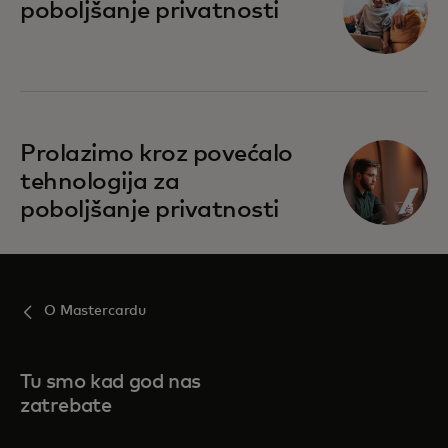
poboljšanje privatnosti
opens in a new tab
Prolazimo kroz povećalo
tehnologija za
poboljšanje privatnosti
O Mastercardu
Tu smo kad god nas
zatrebate