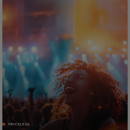
Za vas
Za poslovanje
Za svijet
Za inovatore
Novosti i trendovi
PRICELESS