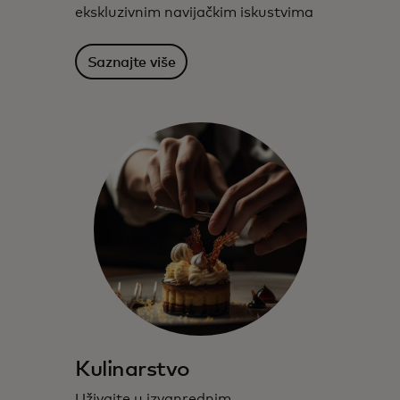
ekskluzivnim navijačkim iskustvima
Saznajte više
Kulinarstvo
Uživajte u izvanrednim