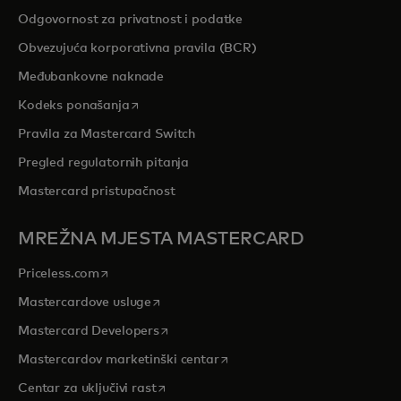
Odgovornost za privatnost i podatke
Obvezujuća korporativna pravila (BCR)
Međubankovne naknade
opens in a new tab
Kodeks ponašanja
Pravila za Mastercard Switch
Pregled regulatornih pitanja
Mastercard pristupačnost
MREŽNA MJESTA MASTERCARD
opens in a new tab
Priceless.com
opens in a new tab
Mastercardove usluge
opens in a new tab
Mastercard Developers
opens in a new tab
Mastercardov marketinški centar
opens in a new tab
Centar za uključivi rast