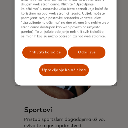
drugim web stranicama. Kliknite "Upravljanje
kolačićima" u nastavku kako biste saznali koje kolačiće
Saznajte više
koristimo na ovoj web stranici i zašto. Uvijek možete
promijeniti svoje postavke pristanka koristeći alat
"Upravljanje kolačićima" na dnu ekrana (na nekim web
stranicama dostupan kao web poveznica umjesto
gumba). To uključuje odbijanje nekih ili svih Kolačića,
osim onih koji su nužno potrebni za rad web stranice.
Prihvati kolačiće
Odbij sve
Upravljanje kolačićima
Sportovi
Pristup sportskim događajima uživo,
uživajte u gostoprimstvu i