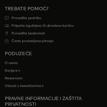
TREBATE POMOĆ?
Pronađite podršku
Prijavite izgubljenu ili ukradenu karticu
Pronađite bankomat
Često postavljana pitanja
PODUZEĆE
O nama
opens in a new tab
Karijere
Newsroom
opens in a new tab
Odnosi s investitorima
PRAVNE INFORMACIJE I ZAŠTITA
PRIVATNOSTI